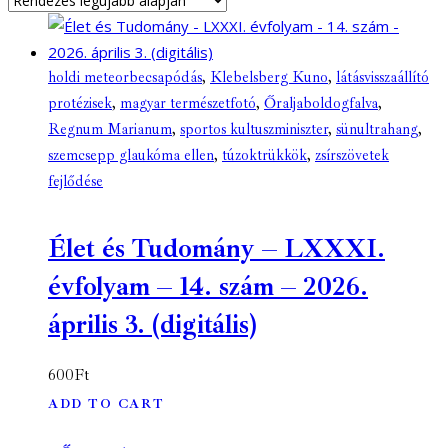
holdi meteorbecsapódás
,
Klebelsberg Kuno
,
látásvisszaállító
protézisek
,
magyar természetfotó
,
Őraljaboldogfalva
,
Regnum Marianum
,
sportos kultuszminiszter
,
sünultrahang
,
szemcsepp glaukóma ellen
,
túzoktrükkök
,
zsírszövetek
fejlődése
Élet és Tudomány – LXXXI.
évfolyam – 14. szám – 2026.
április 3. (digitális)
600
Ft
ADD TO CART