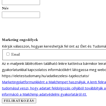
Név
Marketing engedélyek
Kérjük válasszon, hogyan kereshetjük fel önt az Élet és Tudom
Email
Az e-mailjeink láblécében található linkre kattintva bármikor lei
gyakorlatunkkal kapcsolatos információkért látogassa meg webo
https://eletestudomany.hu/adatkezelesi-tajekoztato/
Marketingplatformunkként a Mailchimpet használjuk. A lenti felir
tudomásul veszi, hogy adatait feldolgozás céljából továbbítják 
információ a Mailchimp adatvédelmi gyakorlatáról itt.