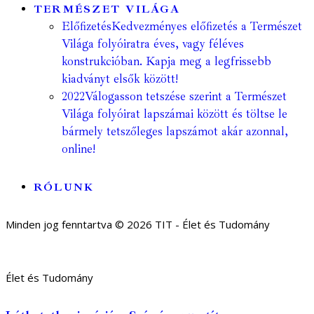
TERMÉSZET VILÁGA
Előfizetés
Kedvezményes előfizetés a Természet
Világa folyóiratra éves, vagy féléves
konstrukcióban. Kapja meg a legfrissebb
kiadványt elsők között!
2022
Válogasson tetszése szerint a Természet
Világa folyóirat lapszámai között és töltse le
bármely tetszőleges lapszámot akár azonnal,
online!
RÓLUNK
Minden jog fenntartva © 2026 TIT - Élet és Tudomány
Élet és Tudomány