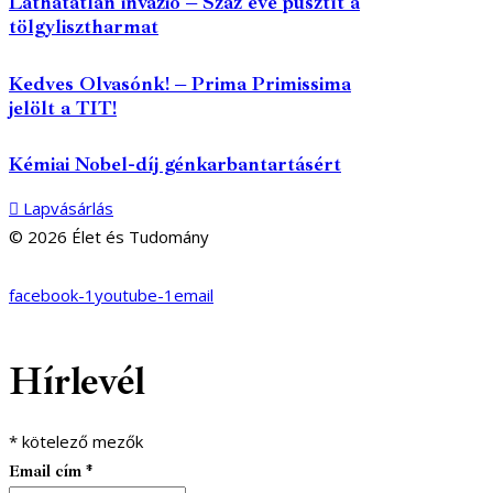
Láthatatlan invázió – Száz éve pusztít a
tölgylisztharmat
Kedves Olvasónk! – Prima Primissima
jelölt a TIT!
Kémiai Nobel-díj génkarbantartásért
Lapvásárlás
© 2026 Élet és Tudomány
facebook-1
youtube-1
email
Hírlevél
*
kötelező mezők
Email cím
*