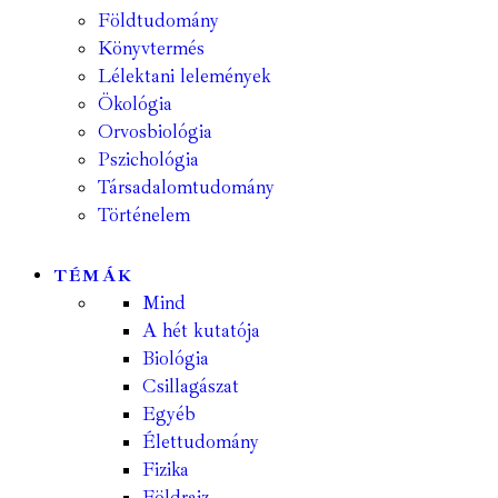
Földtudomány
Könyvtermés
Lélektani lelemények
Ökológia
Orvosbiológia
Pszichológia
Társadalomtudomány
Történelem
TÉMÁK
Mind
A hét kutatója
Biológia
Csillagászat
Egyéb
Élettudomány
Fizika
Földrajz