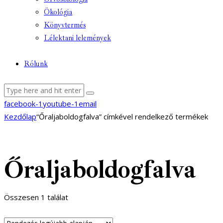
Ökológia
Könyvtermés
Lélektani lelemények
Rólunk
facebook-1
youtube-1
email
Kezdőlap
“Őraljaboldogfalva” címkével rendelkező termékek
Őraljaboldogfalva
Összesen 1 találat