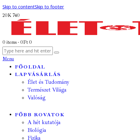
Skip to content
Skip to footer
20K
740
0 items
-
0Ft
0
Menu
FŐOLDAL
LAPVÁSÁRLÁS
Élet és Tudomány
Természet Világa
Valóság
FŐBB ROVATOK
A hét kutatója
Biológia
Fizika