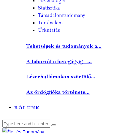
Pszichológia
Statisztika
Társadalomtudomány
Történelem
Űrkutatás
Tehetségek és tudományok a...
A labortól a betegágyig –...
Lézerhullámokon szörfölő...
Az ördögfióka története...
RÓLUNK