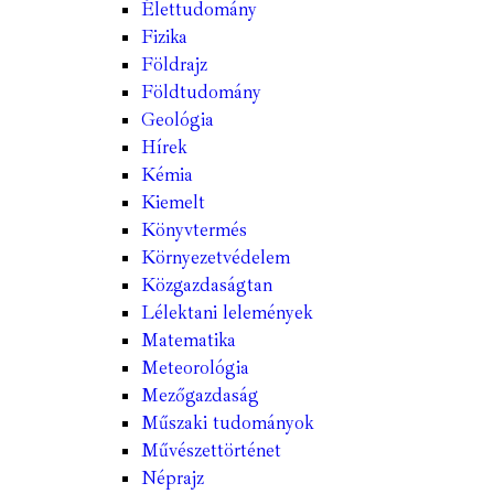
Élettudomány
Fizika
Földrajz
Földtudomány
Geológia
Hírek
Kémia
Kiemelt
Könyvtermés
Környezetvédelem
Közgazdaságtan
Lélektani lelemények
Matematika
Meteorológia
Mezőgazdaság
Műszaki tudományok
Művészettörténet
Néprajz