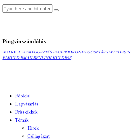
Pingvinszámlálás
MEGOSZTÁS
MEGOSZTÁS
ELK
SHARE POST
MEGOSZTÁS FACEBOOKON
MEGOSZTÁS TWITTEREN
FACEBOOKON
COPY
TWITTEREN
EMA
ELKÜLD EMAILBEN
LINK KÜLDÉSE
URL
TO
CLIPBOARD
Főoldal
Lapvásárlás
Friss cikkek
Témák
Hírek
Csillagászat