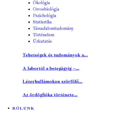
Ökológia
Orvosbiológia
Pszichológia
Statisztika
Társadalomtudomány
Történelem
Űrkutatás
Tehetségek és tudományok a...
A labortól a betegágyig –...
Lézerhullámokon szörfölő...
Az ördögfióka története...
RÓLUNK