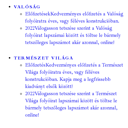
VALÓSÁG
Előfizetések
Kedvezményes előfizetés a Valóság
folyóiratra éves, vagy féléves konstrukcióban.
2022
Válogasson tetszése szerint a Valóság
folyóirat lapszámai között és töltse le bármely
tetszőleges lapszámot akár azonnal, online!
TERMÉSZET VILÁGA
Előfizetés
Kedvezményes előfizetés a Természet
Világa folyóiratra éves, vagy féléves
konstrukcióban. Kapja meg a legfrissebb
kiadványt elsők között!
2022
Válogasson tetszése szerint a Természet
Világa folyóirat lapszámai között és töltse le
bármely tetszőleges lapszámot akár azonnal,
online!