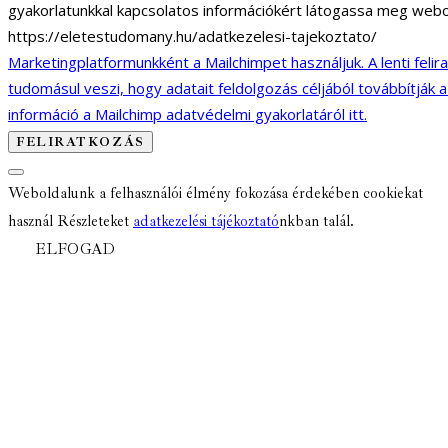
gyakorlatunkkal kapcsolatos információkért látogassa meg webo
https://eletestudomany.hu/adatkezelesi-tajekoztato/
Marketingplatformunkként a Mailchimpet használjuk. A lenti felir
tudomásul veszi, hogy adatait feldolgozás céljából továbbítják 
információ a Mailchimp adatvédelmi gyakorlatáról itt.
Weboldalunk a felhasználói élmény fokozása érdekében cookiekat
használ Részleteket
adatkezelési tájékoztató
nkban talál.
ELFOGAD