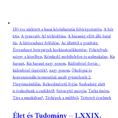
150 éve született a hazai kőolajkutatás felvirágoztatója
,
A bőr
útja
,
A generatív AI térhódítása
,
A házasság előtt álló fiatal
fiú
,
A látórendszer fejlődése
,
Az állatitól a gombáig
,
Érrendszeri betegségek kockázatcsökkentése
,
Feketelyuk-
szörny a közelben
,
Kémkedő mobiltelefon és szalmakalap
,
Kis
haraszt
,
Kis haraszt nagy genom
,
Különböző forrás –
különböző tápérték?
,
nagy genom
,
Ökológiai és
konvencionális termesztésű aszalt gyümölcsök 2
,
Pingvinszámlálás
,
Rekordméretű fogás
,
Szabadság alatt
is óvakodjunk a csalóktól!
,
Szívsegítő mozgás
,
Tarka tinóru
,
Társ a munkában?
,
Térképek a múltból
,
Tettetett érzelmek
Élet és Tudomány – LXXIX.