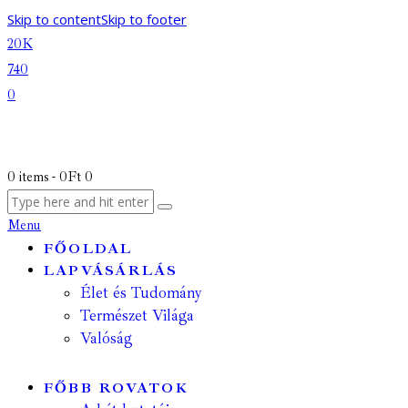
Skip to content
Skip to footer
20K
740
0
0 items
-
0Ft
0
Menu
FŐOLDAL
LAPVÁSÁRLÁS
Élet és Tudomány
Természet Világa
Valóság
FŐBB ROVATOK