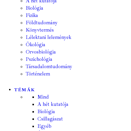
A hét kutatója
Biológia
Fizika
Földtudomány
Könyvtermés
Lélektani lelemények
Ökológia
Orvosbiológia
Pszichológia
Társadalomtudomány
Történelem
TÉMÁK
Mind
A hét kutatója
Biológia
Csillagászat
Egyéb