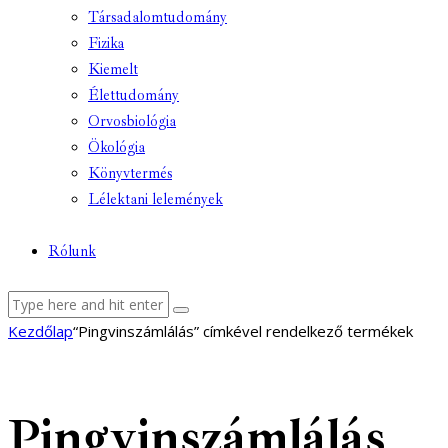
Társadalomtudomány
Fizika
Kiemelt
Élettudomány
Orvosbiológia
Ökológia
Könyvtermés
Lélektani lelemények
Rólunk
facebook-
youtube-
email
Kezdőlap
“Pingvinszámlálás” címkével rendelkező termékek
1
1
Pingvinszámlálás