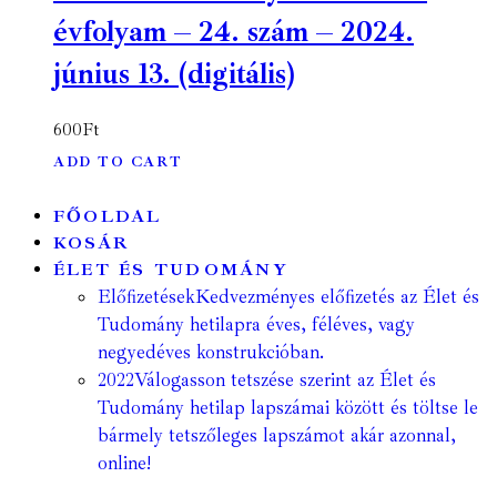
évfolyam – 24. szám – 2024.
június 13. (digitális)
600
Ft
ADD TO CART
FŐOLDAL
KOSÁR
ÉLET ÉS TUDOMÁNY
Előfizetések
Kedvezményes előfizetés az Élet és
Tudomány hetilapra éves, féléves, vagy
negyedéves konstrukcióban.
2022
Válogasson tetszése szerint az Élet és
Tudomány hetilap lapszámai között és töltse le
bármely tetszőleges lapszámot akár azonnal,
online!