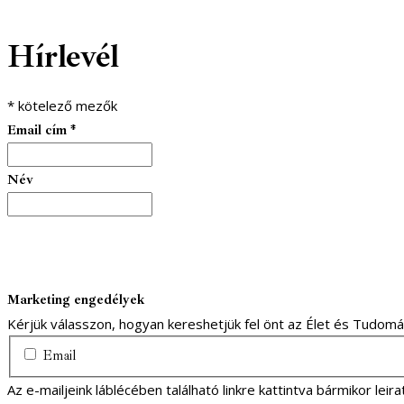
facebook-
youtube-
email
Hírlevél
1
1
*
kötelező mezők
Email cím
*
Név
Marketing engedélyek
Kérjük válasszon, hogyan kereshetjük fel önt az Élet és Tudom
Email
Az e-mailjeink láblécében található linkre kattintva bármikor lei