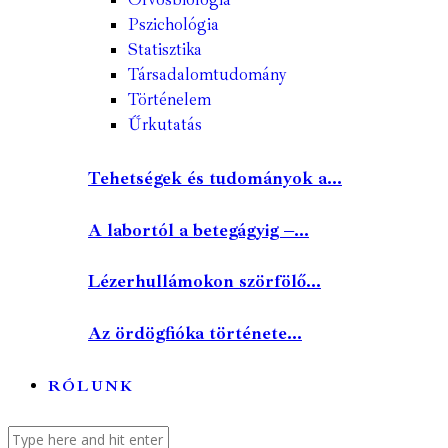
Pszichológia
Statisztika
Társadalomtudomány
Történelem
Űrkutatás
Tehetségek és tudományok a...
A labortól a betegágyig –...
Lézerhullámokon szörfölő...
Az ördögfióka története...
RÓLUNK