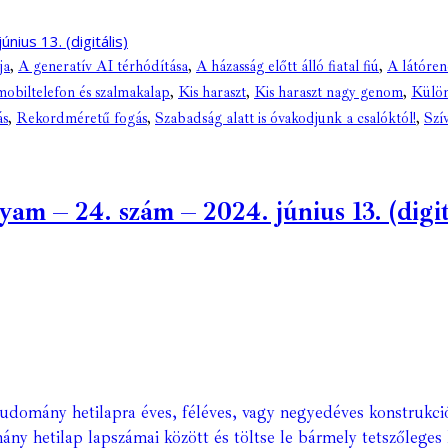
ja
,
A generatív AI térhódítása
,
A házasság előtt álló fiatal fiú
,
A látóren
biltelefon és szalmakalap
,
Kis haraszt
,
Kis haraszt nagy genom
,
Külön
ás
,
Rekordméretű fogás
,
Szabadság alatt is óvakodjunk a csalóktól!
,
Szí
 – 24. szám – 2024. június 13. (digitá
Tudomány hetilapra éves, féléves, vagy negyedéves konstrukci
ány hetilap lapszámai között és töltse le bármely tetszőleges 