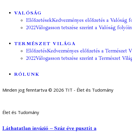
VALÓSÁG
Előfizetések
Kedvezményes előfizetés a Valóság fo
2022
Válogasson tetszése szerint a Valóság folyóir
TERMÉSZET VILÁGA
Előfizetés
Kedvezményes előfizetés a Természet Vil
2022
Válogasson tetszése szerint a Természet Világ
RÓLUNK
Minden jog fenntartva © 2026 TIT - Élet és Tudomány
Élet és Tudomány
Láthatatlan invázió – Száz éve pusztít a