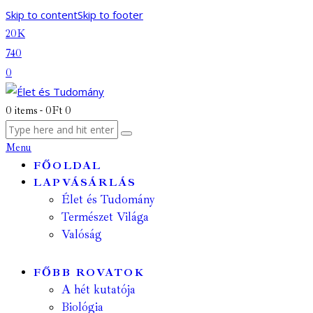
Skip to content
Skip to footer
20K
740
0
0 items
-
0Ft
0
Menu
FŐOLDAL
LAPVÁSÁRLÁS
Élet és Tudomány
Természet Világa
Valóság
FŐBB ROVATOK
A hét kutatója
Biológia