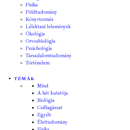
Fizika
Földtudomány
Könyvtermés
Lélektani lelemények
Ökológia
Orvosbiológia
Pszichológia
Társadalomtudomány
Történelem
TÉMÁK
Mind
A hét kutatója
Biológia
Csillagászat
Egyéb
Élettudomány
Fizika