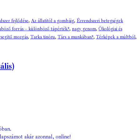
dszer fejlődése
,
Az állatitól a gombáig
,
Érrendszeri betegségek
böző forrás – különböző tápérték?
,
nagy genom
,
Ökológiai és
vsegítő mozgás
,
Tarka tinóru
,
Társ a munkában?
,
Térképek a múltból
,
lis)
óban.
lapszámot akár azonnal, online!