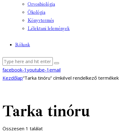
Orvosbiológia
Ökológia
Könyvtermés
Lélektani lelemények
Rólunk
facebook-1
youtube-1
email
Kezdőlap
“Tarka tinóru” címkével rendelkező termékek
Tarka tinóru
Összesen 1 találat