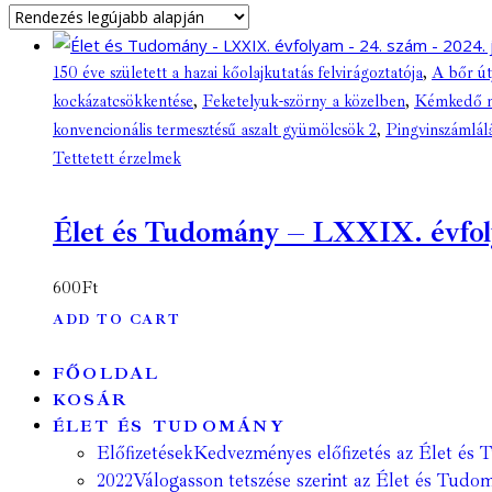
150 éve született a hazai kőolajkutatás felvirágoztatója
,
A bőr út
kockázatcsökkentése
,
Feketelyuk-szörny a közelben
,
Kémkedő mo
konvencionális termesztésű aszalt gyümölcsök 2
,
Pingvinszámlál
Tettetett érzelmek
Élet és Tudomány – LXXIX. évfolyam
600
Ft
ADD TO CART
FŐOLDAL
KOSÁR
ÉLET ÉS TUDOMÁNY
Előfizetések
Kedvezményes előfizetés az Élet és 
2022
Válogasson tetszése szerint az Élet és Tudom