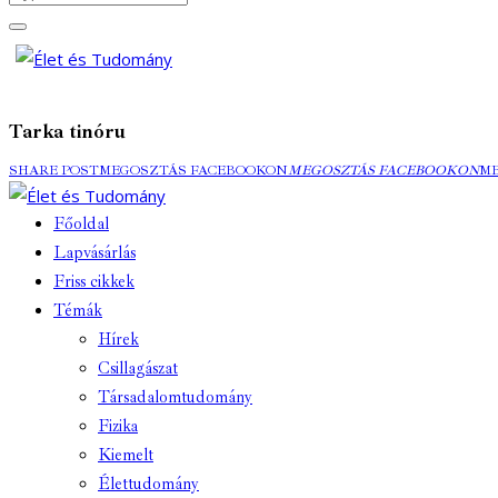
Tarka tinóru
SHARE POST
MEGOSZTÁS FACEBOOKON
MEGOSZTÁS FACEBOOKON
M
Főoldal
Lapvásárlás
Friss cikkek
Témák
Hírek
Csillagászat
Társadalomtudomány
Fizika
Kiemelt
Élettudomány