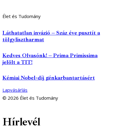
Élet és Tudomány
Láthatatlan invázió – Száz éve pusztít a
tölgylisztharmat
Kedves Olvasónk! – Prima Primissima
jelölt a TIT!
Kémiai Nobel-díj génkarbantartásért
Lapvásárlás
© 2026 Élet és Tudomány
facebook-
youtube-
email
Hírlevél
1
1