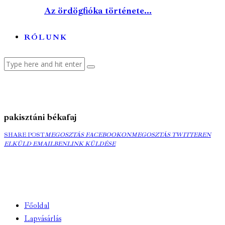
Az ördögfióka története...
RÓLUNK
pakisztáni békafaj
MEGOSZTÁS
MEGOSZTÁS
ELK
SHARE POST
MEGOSZTÁS FACEBOOKON
MEGOSZTÁS TWITTEREN
FACEBOOKON
COPY
TWITTEREN
EMA
ELKÜLD EMAILBEN
LINK KÜLDÉSE
URL
TO
CLIPBOARD
Főoldal
Lapvásárlás