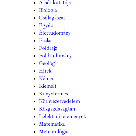
A hét kutatója
Biológia
Csillagászat
Egyéb
Élettudomány
Fizika
Földrajz
Földtudomány
Geológia
Hírek
Kémia
Kiemelt
Könyvtermés
Környezetvédelem
Közgazdaságtan
Lélektani lelemények
Matematika
Meteorológia