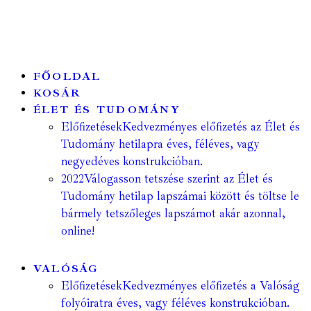
FŐOLDAL
KOSÁR
ÉLET ÉS TUDOMÁNY
Előfizetések
Kedvezményes előfizetés az Élet és
Tudomány hetilapra éves, féléves, vagy
negyedéves konstrukcióban.
2022
Válogasson tetszése szerint az Élet és
Tudomány hetilap lapszámai között és töltse le
bármely tetszőleges lapszámot akár azonnal,
online!
VALÓSÁG
Előfizetések
Kedvezményes előfizetés a Valóság
folyóiratra éves, vagy féléves konstrukcióban.