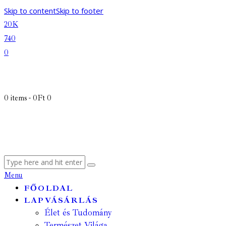
Skip to content
Skip to footer
20K
740
0
0 items
-
0Ft
0
Menu
FŐOLDAL
LAPVÁSÁRLÁS
Élet és Tudomány
Természet Világa