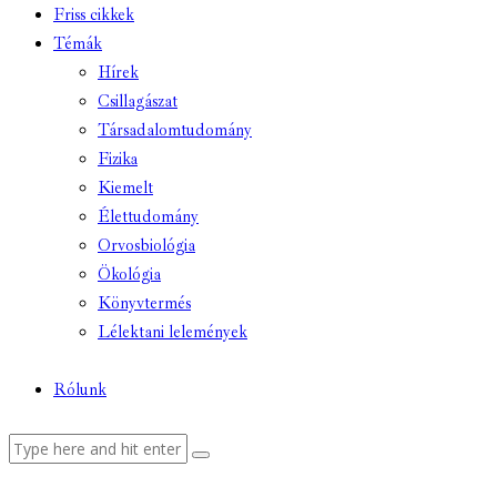
Friss cikkek
Témák
Hírek
Csillagászat
Társadalomtudomány
Fizika
Kiemelt
Élettudomány
Orvosbiológia
Ökológia
Könyvtermés
Lélektani lelemények
Rólunk
facebook-
youtube-
email