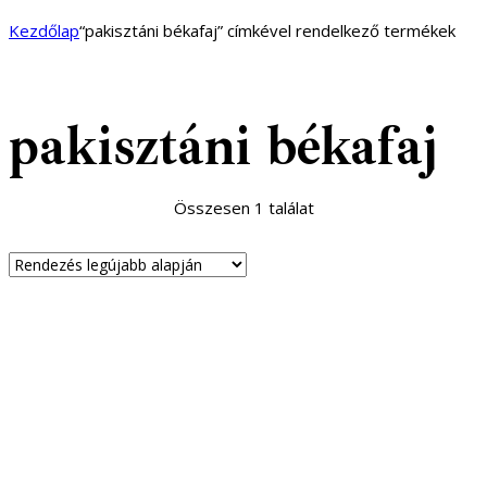
1
1
Kezdőlap
“pakisztáni békafaj” címkével rendelkező termékek
pakisztáni békafaj
Összesen 1 találat