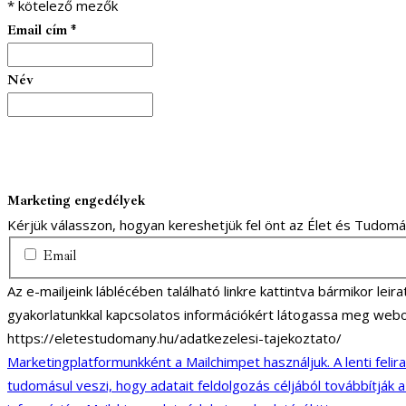
*
kötelező mezők
Email cím
*
Név
Marketing engedélyek
Kérjük válasszon, hogyan kereshetjük fel önt az Élet és Tudom
Email
Az e-mailjeink láblécében található linkre kattintva bármikor lei
gyakorlatunkkal kapcsolatos információkért látogassa meg webo
https://eletestudomany.hu/adatkezelesi-tajekoztato/
Marketingplatformunkként a Mailchimpet használjuk. A lenti felir
tudomásul veszi, hogy adatait feldolgozás céljából továbbítják 