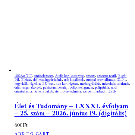
185 éves TIT
,
amfibolazbeszt
,
Attila-kori leletanyag
,
azbeszt
,
azbesztes textil
,
Bugát
Pál
,
Elhízás
,
első madárgyűrűzőnk
,
erős kis állatok
,
európai orientalizmus
,
GLP-1
,
hegyvidéki régiók az EU-ban
,
hun kori régészet
,
madárgyűrűzés
,
microhyla taraiensis
,
óriás tengeri skorpió
,
pakisztáni békafaj
,
polipintelligencia
,
poliptükör
,
saidi
orientalizmus
,
Schenk Jakab
,
sterilrovar-technika
,
szerpentinazbeszt
,
túlsúly
Élet és Tudomány – LXXXI. évfolyam
– 25. szám – 2026. június 19. (digitális)
600
Ft
ADD TO CART