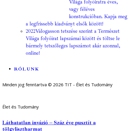
Világa folyóiratra éves,
vagy féléves
konstrukcióban. Kapja meg
a legfrissebb kiadványt elsők között!
2022
Válogasson tetszése szerint a Természet
Világa folyóirat lapszámai között és töltse le
bármely tetszőleges lapszámot akár azonnal,
online!
RÓLUNK
Minden jog fenntartva © 2026 TIT - Élet és Tudomány
Élet és Tudomány
Láthatatlan invázió – Száz éve pusztít a
tölgylisztharmat