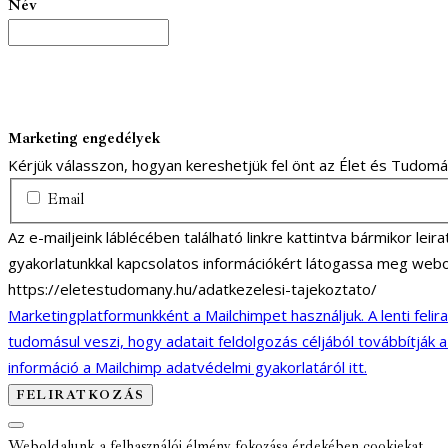
Név
Marketing engedélyek
Kérjük válasszon, hogyan kereshetjük fel önt az Élet és Tudom
Email
Az e-mailjeink láblécében található linkre kattintva bármikor lei
gyakorlatunkkal kapcsolatos információkért látogassa meg webo
https://eletestudomany.hu/adatkezelesi-tajekoztato/
Marketingplatformunkként a Mailchimpet használjuk. A lenti felir
tudomásul veszi, hogy adatait feldolgozás céljából továbbítják 
információ a Mailchimp adatvédelmi gyakorlatáról itt.
Weboldalunk a felhasználói élmény fokozása érdekében cookiekat