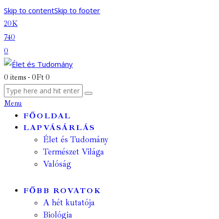
Skip to content
Skip to footer
20K
740
0
0 items
-
0Ft
0
Menu
FŐOLDAL
LAPVÁSÁRLÁS
Élet és Tudomány
Természet Világa
Valóság
FŐBB ROVATOK
A hét kutatója
Biológia