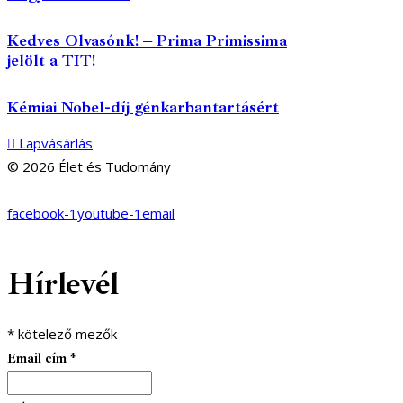
Kedves Olvasónk! – Prima Primissima
jelölt a TIT!
Kémiai Nobel-díj génkarbantartásért
Lapvásárlás
© 2026 Élet és Tudomány
facebook-1
youtube-1
email
Hírlevél
*
kötelező mezők
Email cím
*