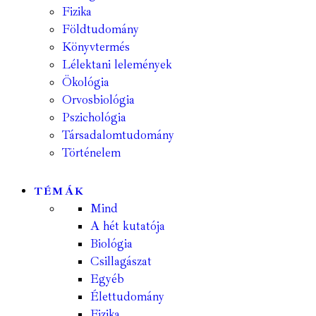
Fizika
Földtudomány
Könyvtermés
Lélektani lelemények
Ökológia
Orvosbiológia
Pszichológia
Társadalomtudomány
Történelem
TÉMÁK
Mind
A hét kutatója
Biológia
Csillagászat
Egyéb
Élettudomány
Fizika