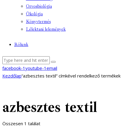
Orvosbiológia
Ökológia
Könyvtermés
Lélektani lelemények
Rólunk
facebook-1
youtube-1
email
Kezdőlap
“azbesztes textil” címkével rendelkező termékek
azbesztes textil
Összesen 1 találat