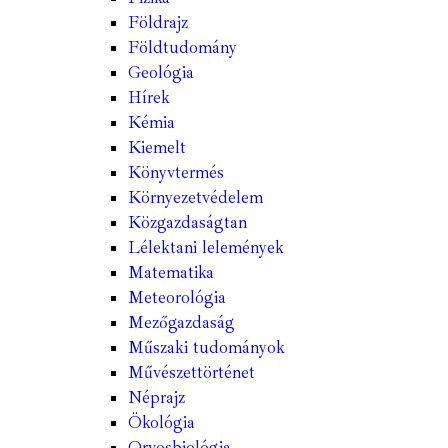
Földrajz
Földtudomány
Geológia
Hírek
Kémia
Kiemelt
Könyvtermés
Környezetvédelem
Közgazdaságtan
Lélektani lelemények
Matematika
Meteorológia
Mezőgazdaság
Műszaki tudományok
Művészettörténet
Néprajz
Ökológia
Orvosbiológia