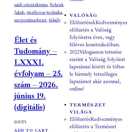
saidi orientalizmus
,
Schenk
Jakab
,
sterilrovar-technika
,
VALÓSÁG
szerpentinazbeszt
,
túlsúly
Előfizetések
Kedvezményes
előfizetés a Valóság
folyóiratra éves, vagy
Élet és
féléves konstrukcióban.
Tudomány –
2022
Válogasson tetszése
szerint a Valóság folyóirat
LXXXI.
lapszámai között és töltse
évfolyam – 25.
le bármely tetszőleges
lapszámot akár azonnal,
szám – 2026.
online!
június 19.
TERMÉSZET
(digitális)
VILÁGA
Előfizetés
Kedvezményes
600
Ft
előfizetés a Természet
ADD TO CART