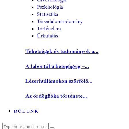
Pszichológia
Statisztika
Társadalomtudomány
Történelem
Űrkutatás
Tehetségek és tudományok a...
A labortól a betegágyig –...
Lézerhullámokon szörfölő...
Az ördögfióka története...
RÓLUNK