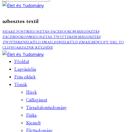
azbesztes textil
SHARE POST
MEGOSZTÁS FACEBOOKON
MEGOSZTÁS
FACEBOOKON
MEGOSZTÁS TWITTEREN
MEGOSZTÁS
TWITTEREN
ELKÜLD EMAILBEN
ELKÜLD EMAILBEN
COPY URL TO
CLIPBOARD
LINK KÜLDÉSE
Főoldal
Lapvásárlás
Friss cikkek
Témák
Hírek
Csillagászat
Társadalomtudomány
Fizika
Kiemelt
Élettudomány