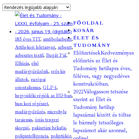
FŐOLDAL
KOSÁR
ÉLET ÉS
185 éves TIT
,
amfibolazbeszt
,
TUDOMÁNY
Attila-kori leletanyag
,
azbeszt
,
Előfizetések
Kedvezményes
azbesztes textil
,
Bugát Pál
,
előfizetés az Élet és
Elhízás
,
első
Tudomány hetilapra éves,
madárgyűrűzőnk
,
erős kis
féléves, vagy negyedéves
állatok
,
európai
konstrukcióban.
orientalizmus
,
GLP-1
,
2022
Válogasson tetszése
hegyvidéki régiók az EU-ban
,
szerint az Élet és
hun kori régészet
,
Tudomány hetilap
madárgyűrűzés
,
microhyla
lapszámai között és töltse
taraiensis
,
óriás tengeri
le bármely tetszőleges
skorpió
,
pakisztáni békafaj
,
lapszámot akár azonnal,
polipintelligencia
,
poliptükör
,
online!