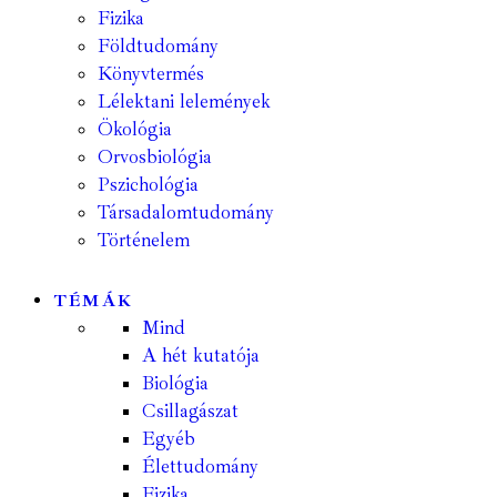
Fizika
Földtudomány
Könyvtermés
Lélektani lelemények
Ökológia
Orvosbiológia
Pszichológia
Társadalomtudomány
Történelem
TÉMÁK
Mind
A hét kutatója
Biológia
Csillagászat
Egyéb
Élettudomány
Fizika