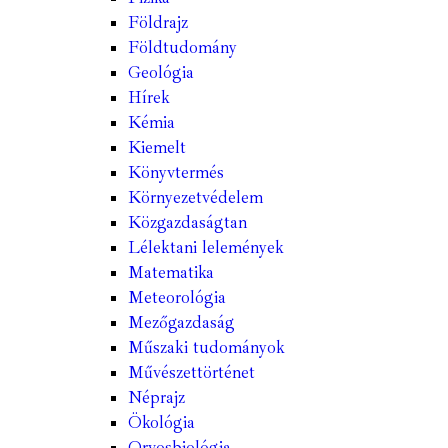
Földrajz
Földtudomány
Geológia
Hírek
Kémia
Kiemelt
Könyvtermés
Környezetvédelem
Közgazdaságtan
Lélektani lelemények
Matematika
Meteorológia
Mezőgazdaság
Műszaki tudományok
Művészettörténet
Néprajz
Ökológia
Orvosbiológia