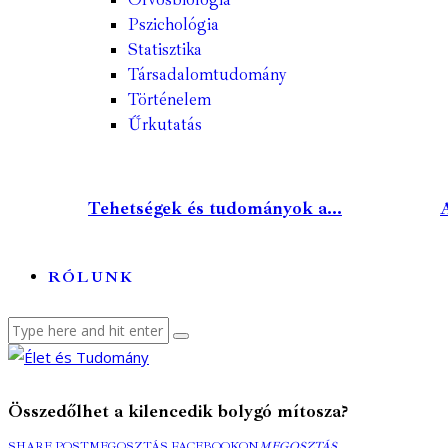
Pszichológia
Statisztika
Társadalomtudomány
Történelem
Űrkutatás
Tehetségek és tudományok a...
A
RÓLUNK
Összedőlhet a kilencedik bolygó mítosza?
SHARE POST
MEGOSZTÁS FACEBOOKON
MEGOSZTÁS