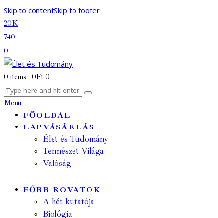
Skip to content
Skip to footer
20K
740
0
0 items
-
0Ft
0
Menu
FŐOLDAL
LAPVÁSÁRLÁS
Élet és Tudomány
Természet Világa
Valóság
FŐBB ROVATOK
A hét kutatója
Biológia