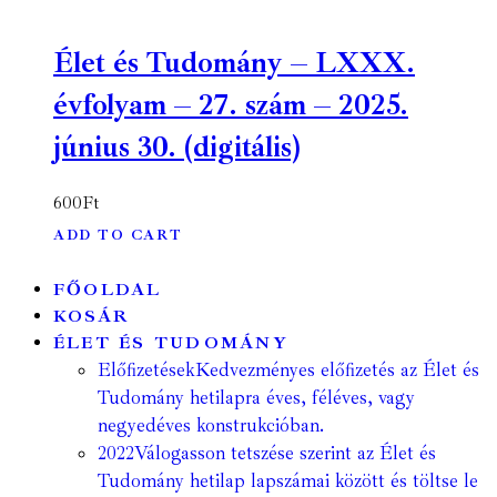
Élet és Tudomány – LXXX.
évfolyam – 27. szám – 2025.
június 30. (digitális)
600
Ft
ADD TO CART
FŐOLDAL
KOSÁR
ÉLET ÉS TUDOMÁNY
Előfizetések
Kedvezményes előfizetés az Élet és
Tudomány hetilapra éves, féléves, vagy
negyedéves konstrukcióban.
2022
Válogasson tetszése szerint az Élet és
Tudomány hetilap lapszámai között és töltse le