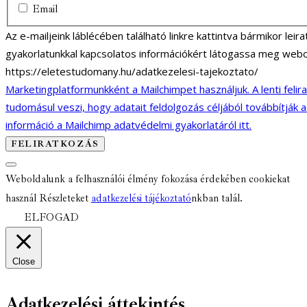
Email
Az e-mailjeink láblécében található linkre kattintva bármikor lei
gyakorlatunkkal kapcsolatos információkért látogassa meg webo
https://eletestudomany.hu/adatkezelesi-tajekoztato/
Marketingplatformunkként a Mailchimpet használjuk. A lenti felir
tudomásul veszi, hogy adatait feldolgozás céljából továbbítják 
információ a Mailchimp adatvédelmi gyakorlatáról itt.
Weboldalunk a felhasználói élmény fokozása érdekében cookiekat
használ Részleteket
adatkezelési tájékoztató
nkban talál.
ELFOGAD
Close
Adatkezelési áttekintés