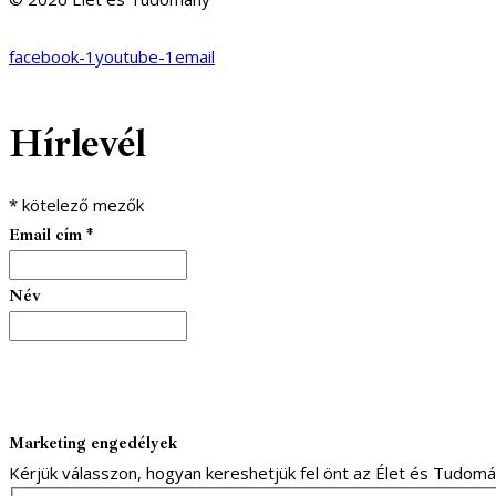
facebook-1
youtube-1
email
Hírlevél
*
kötelező mezők
Email cím
*
Név
Marketing engedélyek
Kérjük válasszon, hogyan kereshetjük fel önt az Élet és Tudom