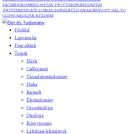
FACEBOOKON
MEGOSZTÁS TWITTEREN
MEGOSZTÁS
TWITTEREN
ELKÜLD EMAILBEN
ELKÜLD EMAILBEN
COPY URL TO
CLIPBOARD
LINK KÜLDÉSE
Főoldal
Lapvásárlás
Friss cikkek
Témák
Hírek
Csillagászat
Társadalomtudomány
Fizika
Kiemelt
Élettudomány
Orvosbiológia
Ökológia
Könyvtermés
Lélektani lelemények