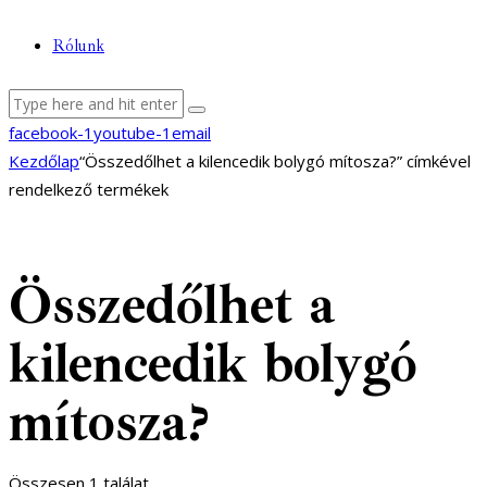
Rólunk
facebook-1
youtube-1
email
Kezdőlap
“Összedőlhet a kilencedik bolygó mítosza?” címkével
rendelkező termékek
Összedőlhet a
kilencedik bolygó
mítosza?
Összesen 1 találat