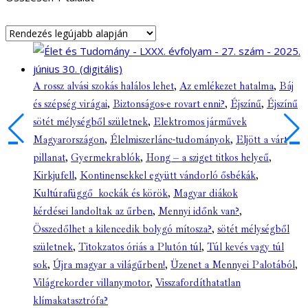
A rossz alvási szokás halálos lehet
,
Az emlékezet hatalma
,
Báj
és szépség virágai
,
Biztonságos-e rovart enni?
,
Éjszínű
,
Éjszínű
sötét mélységből születnek
,
Elektromos járművek
Magyarországon
,
Élelmiszerlánc-tudományok
,
Eljött a várt
pillanat
,
Gyermekrablók
,
Hong – a sziget titkos helyeű
,
Kirkjufell
,
Kontinensekkel együtt vándorló ősbékák
,
Kultúrafüggő kockák és körök
,
Magyar diákok
kérdései landoltak az űrben
,
Mennyi időnk van?
,
Összedőlhet a kilencedik bolygó mítosza?
,
sötét mélységből
születnek
,
Titokzatos óriás a Plutón túl
,
Túl kevés vagy túl
sok
,
Újra magyar a világűrben!
,
Üzenet a Mennyei Palotából
,
Világrekorder villanymotor
,
Visszafordíthatatlan
klímakatasztrófa?