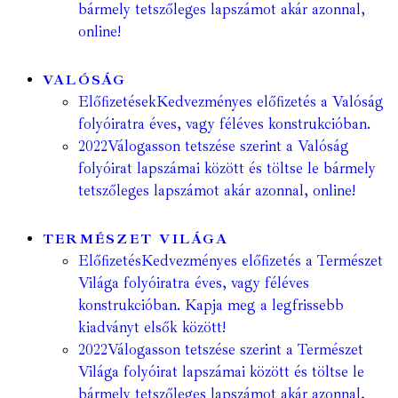
bármely tetszőleges lapszámot akár azonnal,
online!
VALÓSÁG
Előfizetések
Kedvezményes előfizetés a Valóság
folyóiratra éves, vagy féléves konstrukcióban.
2022
Válogasson tetszése szerint a Valóság
folyóirat lapszámai között és töltse le bármely
tetszőleges lapszámot akár azonnal, online!
TERMÉSZET VILÁGA
Előfizetés
Kedvezményes előfizetés a Természet
Világa folyóiratra éves, vagy féléves
konstrukcióban. Kapja meg a legfrissebb
kiadványt elsők között!
2022
Válogasson tetszése szerint a Természet
Világa folyóirat lapszámai között és töltse le
bármely tetszőleges lapszámot akár azonnal,