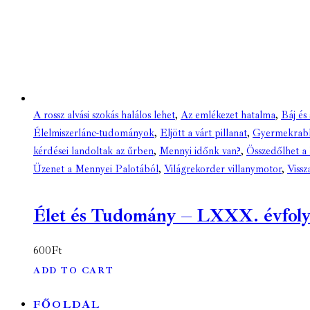
A rossz alvási szokás halálos lehet
,
Az emlékezet hatalma
,
Báj és
Élelmiszerlánc-tudományok
,
Eljött a várt pillanat
,
Gyermekrab
kérdései landoltak az űrben
,
Mennyi időnk van?
,
Összedőlhet a 
Üzenet a Mennyei Palotából
,
Világrekorder villanymotor
,
Vissz
Élet és Tudomány – LXXX. évfolyam
600
Ft
ADD TO CART
FŐOLDAL