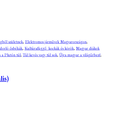
égből születnek
,
Elektromos járművek Magyarországon
,
ndorló ősbékák
,
Kultúrafüggő kockák és körök
,
Magyar diákok
s a Plutón túl
,
Túl kevés vagy túl sok
,
Újra magyar a világűrben!
,
is)