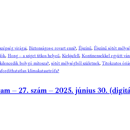
 szépség virágai
,
Biztonságos-e rovart enni?
,
Éjszínű
,
Éjszínű sötét mélys
lók
,
Hong – a sziget titkos helyeű
,
Kirkjufell
,
Kontinensekkel együtt vá
kilencedik bolygó mítosza?
,
sötét mélységből születnek
,
Titokzatos óriá
afordíthatatlan klímakatasztrófa?
 – 27. szám – 2025. június 30. (digitál