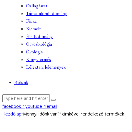
Csillagászat
Társadalomtudomány
Fizika
Kiemelt
Élettudomány
Orvosbiológia
Ökológia
Könyvtermés
Lélektani lelemények
Rólunk
facebook-1
youtube-1
email
Kezdőlap
“Mennyi időnk van?” címkével rendelkező termékek