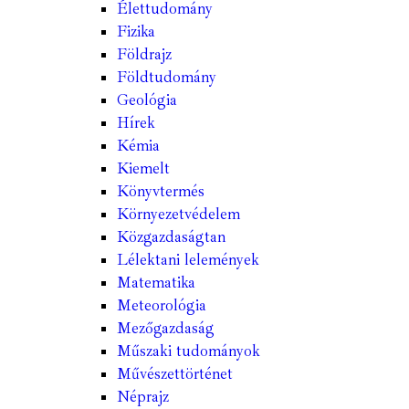
Élettudomány
Fizika
Földrajz
Földtudomány
Geológia
Hírek
Kémia
Kiemelt
Könyvtermés
Környezetvédelem
Közgazdaságtan
Lélektani lelemények
Matematika
Meteorológia
Mezőgazdaság
Műszaki tudományok
Művészettörténet
Néprajz