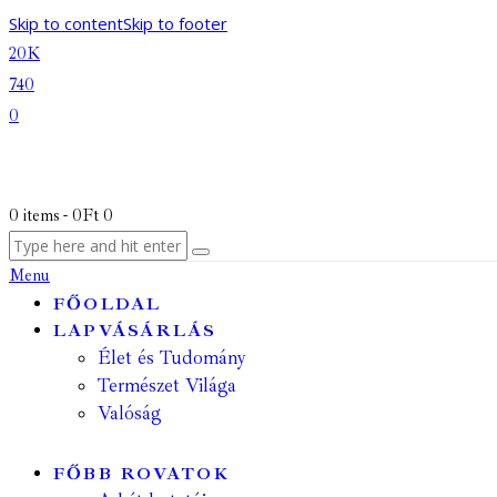
Skip to content
Skip to footer
20K
740
0
0 items
-
0Ft
0
Menu
FŐOLDAL
LAPVÁSÁRLÁS
Élet és Tudomány
Természet Világa
Valóság
FŐBB ROVATOK