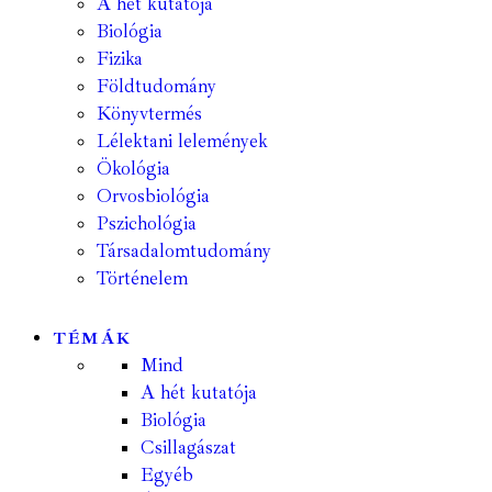
A hét kutatója
Biológia
Fizika
Földtudomány
Könyvtermés
Lélektani lelemények
Ökológia
Orvosbiológia
Pszichológia
Társadalomtudomány
Történelem
TÉMÁK
Mind
A hét kutatója
Biológia
Csillagászat
Egyéb