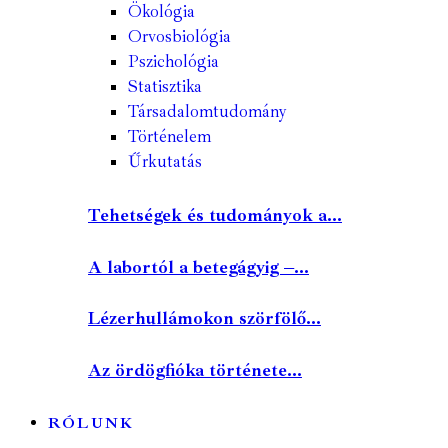
Ökológia
Orvosbiológia
Pszichológia
Statisztika
Társadalomtudomány
Történelem
Űrkutatás
Tehetségek és tudományok a...
A labortól a betegágyig –...
Lézerhullámokon szörfölő...
Az ördögfióka története...
RÓLUNK