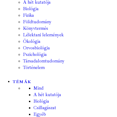
A hét kutatója
Biológia
Fizika
Földtudomány
Könyvtermés
Lélektani lelemények
Ökológia
Orvosbiológia
Pszichológia
Társadalomtudomány
Történelem
TÉMÁK
Mind
A hét kutatója
Biológia
Csillagászat
Egyéb