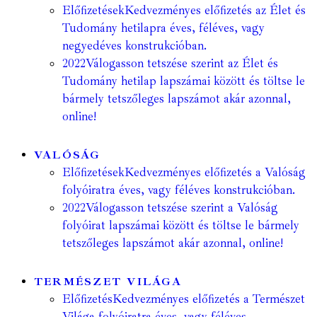
Előfizetések
Kedvezményes előfizetés az Élet és
Tudomány hetilapra éves, féléves, vagy
negyedéves konstrukcióban.
2022
Válogasson tetszése szerint az Élet és
Tudomány hetilap lapszámai között és töltse le
bármely tetszőleges lapszámot akár azonnal,
online!
VALÓSÁG
Előfizetések
Kedvezményes előfizetés a Valóság
folyóiratra éves, vagy féléves konstrukcióban.
2022
Válogasson tetszése szerint a Valóság
folyóirat lapszámai között és töltse le bármely
tetszőleges lapszámot akár azonnal, online!
TERMÉSZET VILÁGA
Előfizetés
Kedvezményes előfizetés a Természet
Világa folyóiratra éves, vagy féléves