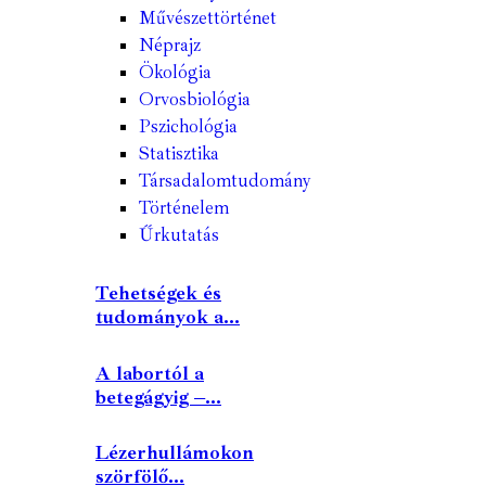
Művészettörténet
Néprajz
Ökológia
Orvosbiológia
Pszichológia
Statisztika
Társadalomtudomány
Történelem
Űrkutatás
Tehetségek és
tudományok a...
A labortól a
betegágyig –...
Lézerhullámokon
szörfölő...