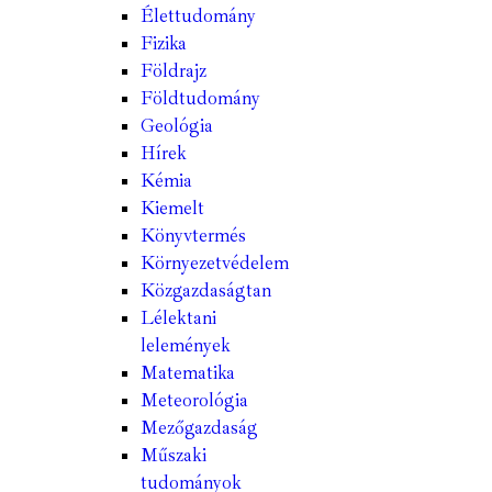
Élettudomány
Fizika
Földrajz
Földtudomány
Geológia
Hírek
Kémia
Kiemelt
Könyvtermés
Környezetvédelem
Közgazdaságtan
Lélektani
lelemények
Matematika
Meteorológia
Mezőgazdaság
Műszaki
tudományok