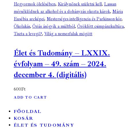
Hegyormok ölelésében
,
Királynőnek születni kell
,
Lassan
mérséklődnek az alkohol és a dohányzás okozta károk
,
Mária
Eusébia arcképei
,
Mesterséges intelligencia és Parkinson-kór
,
Ökolakás
,
Óriás ásógyík a múltból
,
Öröklött csimpánzkultúra
,
Tiszta a levegő?
,
Világ a nemezfalak mögött
Élet és Tudomány – LXXIX.
évfolyam – 49. szám – 2024.
december 4. (digitális)
600
Ft
ADD TO CART
FŐOLDAL
KOSÁR
ÉLET ÉS TUDOMÁNY