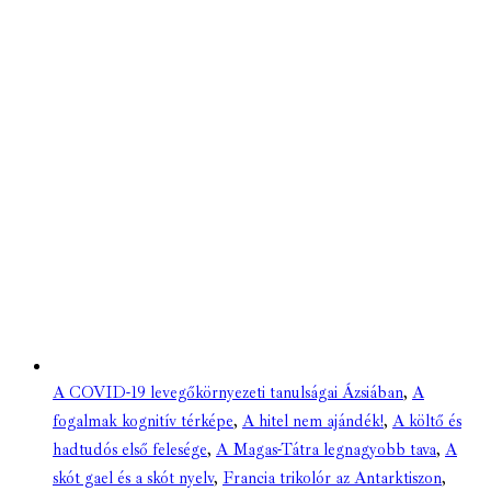
A COVID-19 levegőkörnyezeti tanulságai Ázsiában
,
A
fogalmak kognitív térképe
,
A hitel nem ajándék!
,
A költő és
hadtudós első felesége
,
A Magas-Tátra legnagyobb tava
,
A
skót gael és a skót nyelv
,
Francia trikolór az Antarktiszon
,