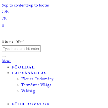
Skip to content
Skip to footer
20K
740
0
0 items
-
0Ft
0
Menu
FŐOLDAL
LAPVÁSÁRLÁS
Élet és Tudomány
Természet Világa
Valóság
FŐBB ROVATOK