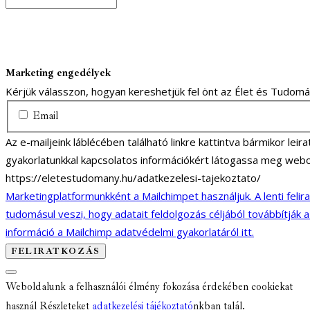
Marketing engedélyek
Kérjük válasszon, hogyan kereshetjük fel önt az Élet és Tudom
Email
Az e-mailjeink láblécében található linkre kattintva bármikor lei
gyakorlatunkkal kapcsolatos információkért látogassa meg webo
https://eletestudomany.hu/adatkezelesi-tajekoztato/
Marketingplatformunkként a Mailchimpet használjuk. A lenti felir
tudomásul veszi, hogy adatait feldolgozás céljából továbbítják 
információ a Mailchimp adatvédelmi gyakorlatáról itt.
Weboldalunk a felhasználói élmény fokozása érdekében cookiekat
használ Részleteket
adatkezelési tájékoztató
nkban talál.