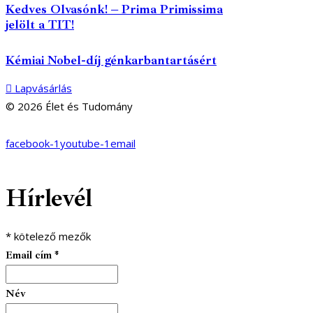
Kedves Olvasónk! – Prima Primissima
jelölt a TIT!
Kémiai Nobel-díj génkarbantartásért
Lapvásárlás
© 2026 Élet és Tudomány
facebook-1
youtube-1
email
Hírlevél
*
kötelező mezők
Email cím
*
Név