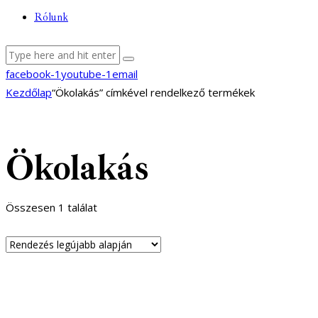
Rólunk
facebook-1
youtube-1
email
Kezdőlap
“Ökolakás” címkével rendelkező termékek
Ökolakás
Összesen 1 találat