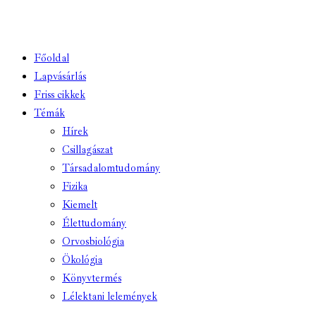
Főoldal
Lapvásárlás
Friss cikkek
Témák
Hírek
Csillagászat
Társadalomtudomány
Fizika
Kiemelt
Élettudomány
Orvosbiológia
Ökológia
Könyvtermés
Lélektani lelemények