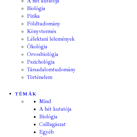
A hét kutatója
Biológia
Fizika
Földtudomány
Könyvtermés
Lélektani lelemények
Ökológia
Orvosbiológia
Pszichológia
Társadalomtudomány
Történelem
TÉMÁK
Mind
A hét kutatója
Biológia
Csillagászat
Egyéb