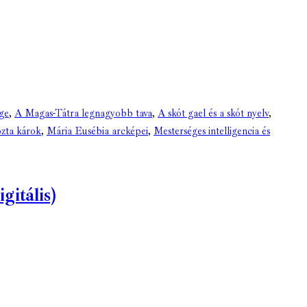
ége
,
A Magas-Tátra legnagyobb tava
,
A skót gael és a skót nyelv
,
ozta károk
,
Mária Eusébia arcképei
,
Mesterséges intelligencia és
itális)