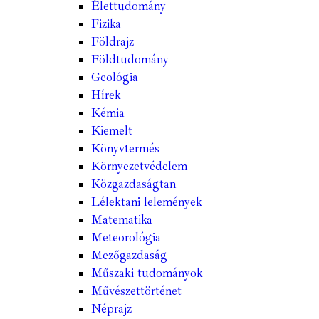
Élettudomány
Fizika
Földrajz
Földtudomány
Geológia
Hírek
Kémia
Kiemelt
Könyvtermés
Környezetvédelem
Közgazdaságtan
Lélektani lelemények
Matematika
Meteorológia
Mezőgazdaság
Műszaki tudományok
Művészettörténet
Néprajz