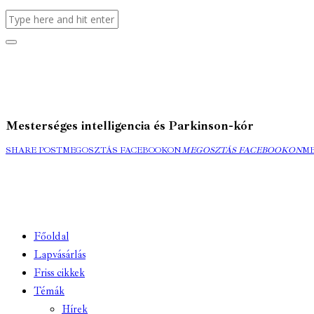
Mesterséges intelligencia és Parkinson-kór
SHARE POST
MEGOSZTÁS FACEBOOKON
MEGOSZTÁS FACEBOOKON
M
Főoldal
Lapvásárlás
Friss cikkek
Témák
Hírek