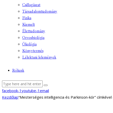
Csillagászat
Társadalomtudomány
Fizika
Kiemelt
Élettudomány
Orvosbiológia
Ökológia
Könyvtermés
Lélektani lelemények
Rólunk
facebook-1
youtube-1
email
Kezdőlap
“Mesterséges intelligencia és Parkinson-kór” címkéve