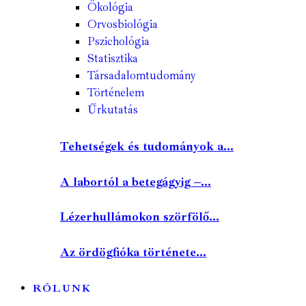
Ökológia
Orvosbiológia
Pszichológia
Statisztika
Társadalomtudomány
Történelem
Űrkutatás
Tehetségek és tudományok a...
A labortól a betegágyig –...
Lézerhullámokon szörfölő...
Az ördögfióka története...
RÓLUNK