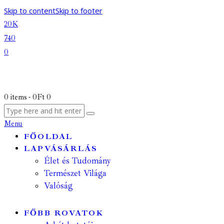
Skip to content
Skip to footer
20K
740
0
0 items
-
0Ft
0
Menu
FŐOLDAL
LAPVÁSÁRLÁS
Élet és Tudomány
Természet Világa
Valóság
FŐBB ROVATOK