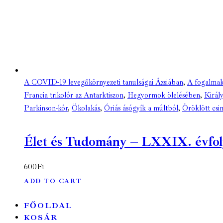
A COVID-19 levegőkörnyezeti tanulságai Ázsiában
,
A fogalmak
Francia trikolór az Antarktiszon
,
Hegyormok ölelésében
,
Király
Parkinson-kór
,
Ökolakás
,
Óriás ásógyík a múltból
,
Öröklött csi
Élet és Tudomány – LXXIX. évfolya
600
Ft
ADD TO CART
FŐOLDAL
KOSÁR