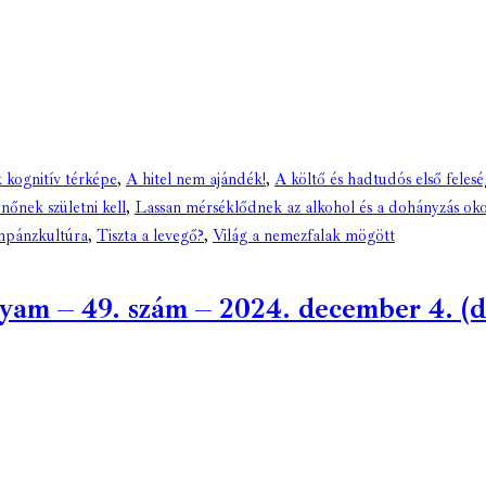
 kognitív térképe
,
A hitel nem ajándék!
,
A költő és hadtudós első feles
nőnek születni kell
,
Lassan mérséklődnek az alkohol és a dohányzás ok
mpánzkultúra
,
Tiszta a levegő?
,
Világ a nemezfalak mögött
m – 49. szám – 2024. december 4. (dig