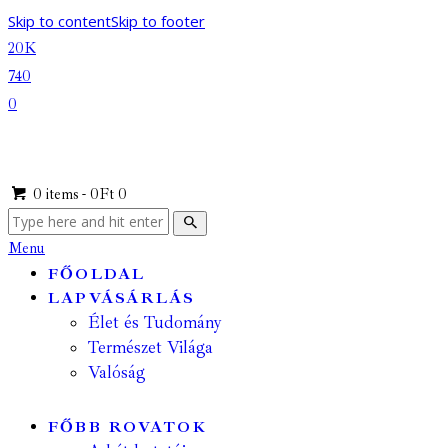
Skip to content
Skip to footer
20K
740
0
0 items
-
0Ft
0
Menu
FŐOLDAL
LAPVÁSÁRLÁS
Élet és Tudomány
Természet Világa
Valóság
FŐBB ROVATOK