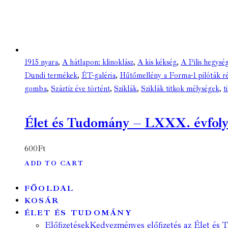
1915 nyara
,
A hátlapon: klinoklász
,
A kis kékség
,
A Pilis hegység
Dundi termékek
,
ÉT-galéria
,
Hűtőmellény a Forma-1 pilóták ré
gomba
,
Száztíz éve történt
,
Sziklák
,
Sziklák titkok mélységek
,
t
Élet és Tudomány – LXXX. évfolyam 
600
Ft
ADD TO CART
FŐOLDAL
KOSÁR
ÉLET ÉS TUDOMÁNY
Előfizetések
Kedvezményes előfizetés az Élet és 