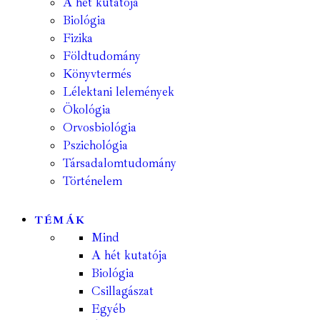
A hét kutatója
Biológia
Fizika
Földtudomány
Könyvtermés
Lélektani lelemények
Ökológia
Orvosbiológia
Pszichológia
Társadalomtudomány
Történelem
TÉMÁK
Mind
A hét kutatója
Biológia
Csillagászat
Egyéb