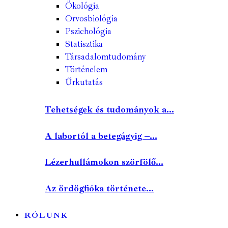
Ökológia
Orvosbiológia
Pszichológia
Statisztika
Társadalomtudomány
Történelem
Űrkutatás
Tehetségek és tudományok a...
A labortól a betegágyig –...
Lézerhullámokon szörfölő...
Az ördögfióka története...
RÓLUNK