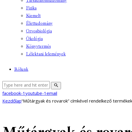
Társadalomtudomány
Fizika
Kiemelt
Élettudomány
Orvosbiológia
Ökológia
Könyvtermés
Lélektani lelemények
Rólunk
facebook-1
youtube-1
email
Kezdőlap
“Műtárgyak és rovarok” címkével rendelkező terméke