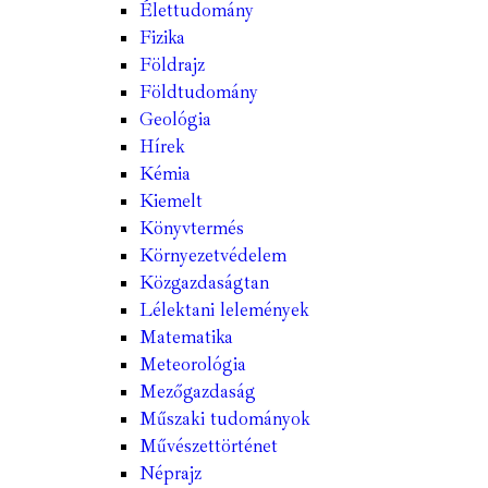
Élettudomány
Fizika
Földrajz
Földtudomány
Geológia
Hírek
Kémia
Kiemelt
Könyvtermés
Környezetvédelem
Közgazdaságtan
Lélektani lelemények
Matematika
Meteorológia
Mezőgazdaság
Műszaki tudományok
Művészettörténet
Néprajz