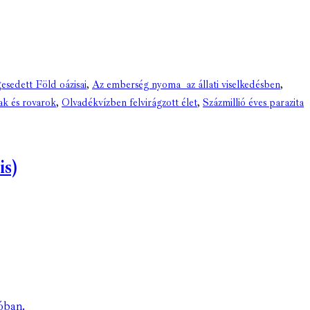
gesedett Föld oázisai
,
Az emberség nyoma az állati viselkedésben
,
k és rovarok
,
Olvadékvízben felvirágzott élet
,
Százmillió éves parazita
is)
óban.