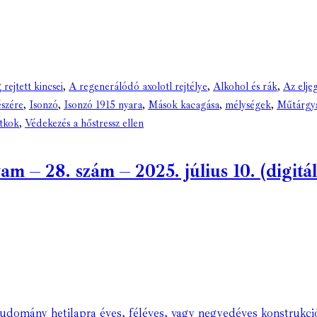
 rejtett kincsei
,
A regenerálódó axolotl rejtélye
,
Alkohol és rák
,
Az elje
szére
,
Isonzó
,
Isonzó 1915 nyara
,
Mások kacagása
,
mélységek
,
Műtárgya
itkok
,
Védekezés a hőstressz ellen
– 28. szám – 2025. július 10. (digitál
Tudomány hetilapra éves, féléves, vagy negyedéves konstrukci