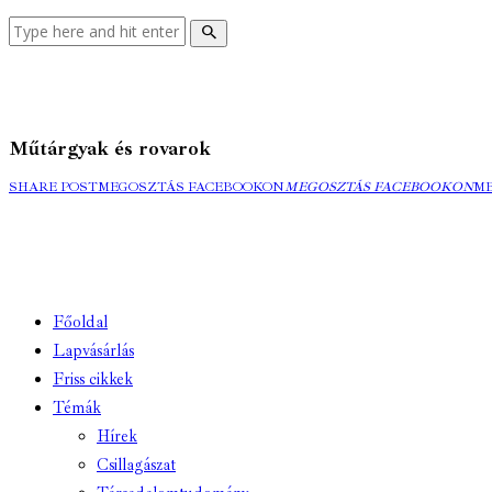
Műtárgyak és rovarok
SHARE POST
MEGOSZTÁS FACEBOOKON
MEGOSZTÁS FACEBOOKON
M
Főoldal
Lapvásárlás
Friss cikkek
Témák
Hírek
Csillagászat