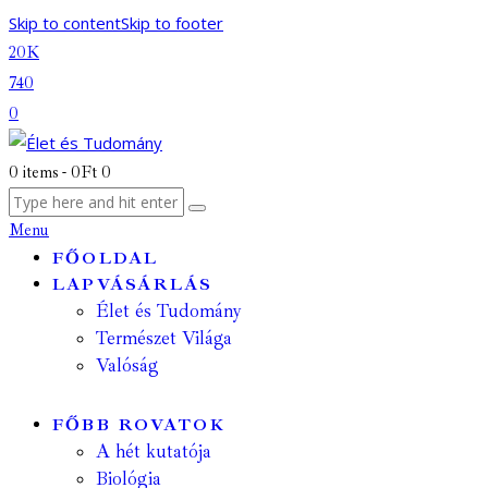
Skip to content
Skip to footer
20K
740
0
0 items
-
0Ft
0
Menu
FŐOLDAL
LAPVÁSÁRLÁS
Élet és Tudomány
Természet Világa
Valóság
FŐBB ROVATOK
A hét kutatója
Biológia