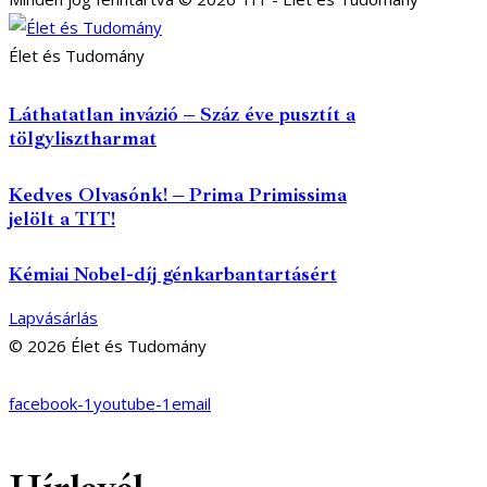
Élet és Tudomány
Láthatatlan invázió – Száz éve pusztít a
tölgylisztharmat
Kedves Olvasónk! – Prima Primissima
jelölt a TIT!
Kémiai Nobel-díj génkarbantartásért
Lapvásárlás
© 2026 Élet és Tudomány
facebook-1
youtube-1
email