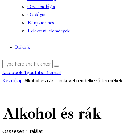
Orvosbiológia
Ökológia
Könyvtermés
Lélektani lelemények
Rólunk
facebook-1
youtube-1
email
Kezdőlap
“Alkohol és rák” címkével rendelkező termékek
Alkohol és rák
Összesen 1 találat