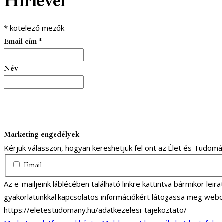
Hírlevél
*
kötelező mezők
Email cím
*
Név
Marketing engedélyek
Kérjük válasszon, hogyan kereshetjük fel önt az Élet és Tudom
Email
Az e-mailjeink láblécében található linkre kattintva bármikor lei
gyakorlatunkkal kapcsolatos információkért látogassa meg webo
https://eletestudomany.hu/adatkezelesi-tajekoztato/