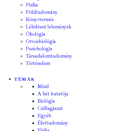
Fizika
Földtudomány
Könyvtermés
Lélektani lelemények
Ökológia
Orvosbiológia
Pszichológia
Társadalomtudomány
Történelem
TÉMÁK
Mind
A hét kutatója
Biológia
Csillagászat
Egyéb
Élettudomány
Fizika