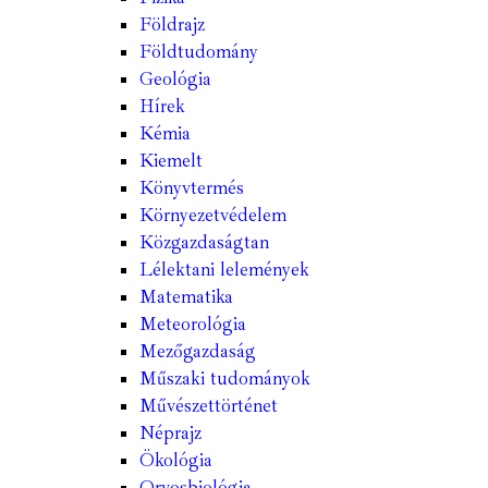
Földrajz
Földtudomány
Geológia
Hírek
Kémia
Kiemelt
Könyvtermés
Környezetvédelem
Közgazdaságtan
Lélektani lelemények
Matematika
Meteorológia
Mezőgazdaság
Műszaki tudományok
Művészettörténet
Néprajz
Ökológia
Orvosbiológia