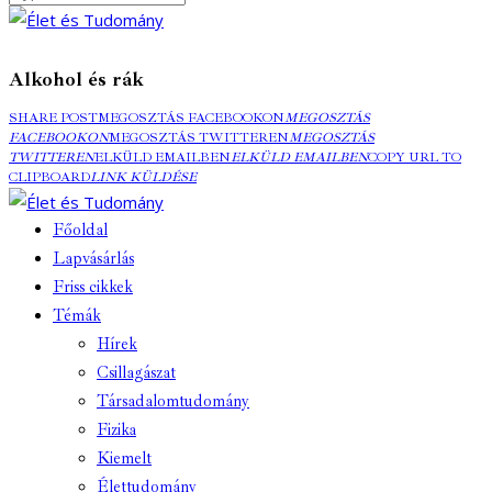
Alkohol és rák
SHARE POST
MEGOSZTÁS FACEBOOKON
MEGOSZTÁS
FACEBOOKON
MEGOSZTÁS TWITTEREN
MEGOSZTÁS
TWITTEREN
ELKÜLD EMAILBEN
ELKÜLD EMAILBEN
COPY URL TO
CLIPBOARD
LINK KÜLDÉSE
Főoldal
Lapvásárlás
Friss cikkek
Témák
Hírek
Csillagászat
Társadalomtudomány
Fizika
Kiemelt
Élettudomány