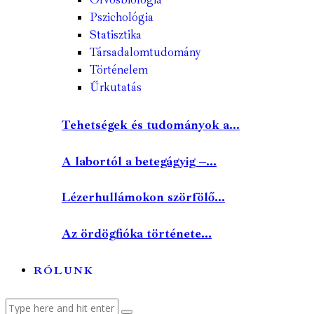
Pszichológia
Statisztika
Társadalomtudomány
Történelem
Űrkutatás
Tehetségek és tudományok a...
A labortól a betegágyig –...
Lézerhullámokon szörfölő...
Az ördögfióka története...
RÓLUNK