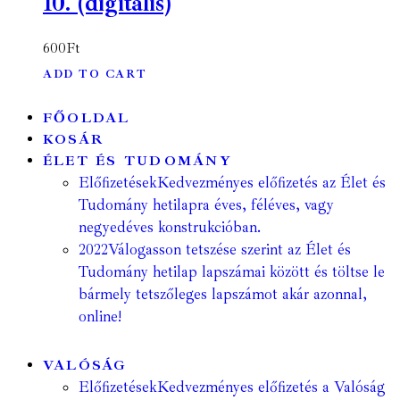
10. (digitális)
600
Ft
ADD TO CART
FŐOLDAL
KOSÁR
ÉLET ÉS TUDOMÁNY
Előfizetések
Kedvezményes előfizetés az Élet és
Tudomány hetilapra éves, féléves, vagy
negyedéves konstrukcióban.
2022
Válogasson tetszése szerint az Élet és
Tudomány hetilap lapszámai között és töltse le
bármely tetszőleges lapszámot akár azonnal,
online!
VALÓSÁG
Előfizetések
Kedvezményes előfizetés a Valóság