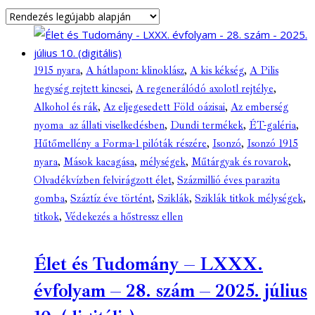
1915 nyara
,
A hátlapon: klinoklász
,
A kis kékség
,
A Pilis
hegység rejtett kincsei
,
A regenerálódó axolotl rejtélye
,
Alkohol és rák
,
Az eljegesedett Föld oázisai
,
Az emberség
nyoma az állati viselkedésben
,
Dundi termékek
,
ÉT-galéria
,
Hűtőmellény a Forma-1 pilóták részére
,
Isonzó
,
Isonzó 1915
nyara
,
Mások kacagása
,
mélységek
,
Műtárgyak és rovarok
,
Olvadékvízben felvirágzott élet
,
Százmillió éves parazita
gomba
,
Száztíz éve történt
,
Sziklák
,
Sziklák titkok mélységek
,
titkok
,
Védekezés a hőstressz ellen
Élet és Tudomány – LXXX.
évfolyam – 28. szám – 2025. július