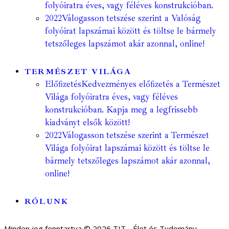
folyóiratra éves, vagy féléves konstrukcióban.
2022
Válogasson tetszése szerint a Valóság
folyóirat lapszámai között és töltse le bármely
tetszőleges lapszámot akár azonnal, online!
TERMÉSZET VILÁGA
Előfizetés
Kedvezményes előfizetés a Természet
Világa folyóiratra éves, vagy féléves
konstrukcióban. Kapja meg a legfrissebb
kiadványt elsők között!
2022
Válogasson tetszése szerint a Természet
Világa folyóirat lapszámai között és töltse le
bármely tetszőleges lapszámot akár azonnal,
online!
RÓLUNK
Minden jog fenntartva © 2026 TIT - Élet és Tudomány