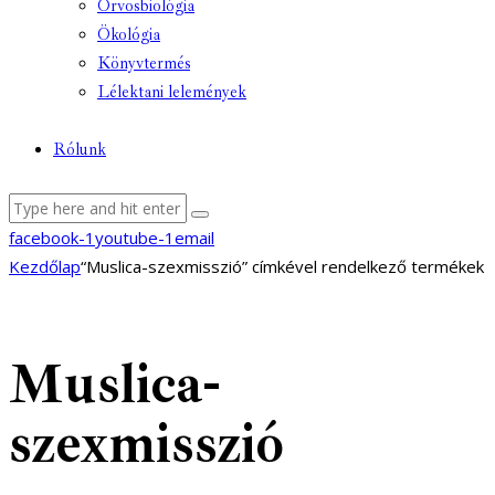
Orvosbiológia
Ökológia
Könyvtermés
Lélektani lelemények
Rólunk
facebook-1
youtube-1
email
Kezdőlap
“Muslica-szexmisszió” címkével rendelkező termékek
Muslica-
szexmisszió