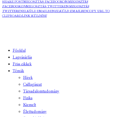
SHARE POST
MEGOSZTÁS FACEBOOKON
MEGOSZTÁS
FACEBOOKON
MEGOSZTÁS TWITTEREN
MEGOSZTÁS
TWITTEREN
ELKÜLD EMAILBEN
ELKÜLD EMAILBEN
COPY URL TO
CLIPBOARD
LINK KÜLDÉSE
Főoldal
Lapvásárlás
Friss cikkek
Témák
Hírek
Csillagászat
Társadalomtudomány
Fizika
Kiemelt
Élettudomány