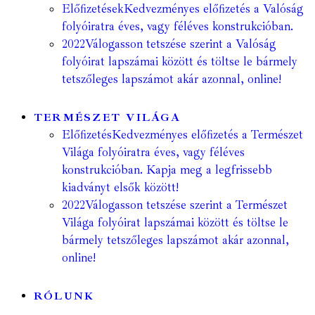
Előfizetések
Kedvezményes előfizetés a Valóság
folyóiratra éves, vagy féléves konstrukcióban.
2022
Válogasson tetszése szerint a Valóság
folyóirat lapszámai között és töltse le bármely
tetszőleges lapszámot akár azonnal, online!
TERMÉSZET VILÁGA
Előfizetés
Kedvezményes előfizetés a Természet
Világa folyóiratra éves, vagy féléves
konstrukcióban. Kapja meg a legfrissebb
kiadványt elsők között!
2022
Válogasson tetszése szerint a Természet
Világa folyóirat lapszámai között és töltse le
bármely tetszőleges lapszámot akár azonnal,
online!
RÓLUNK