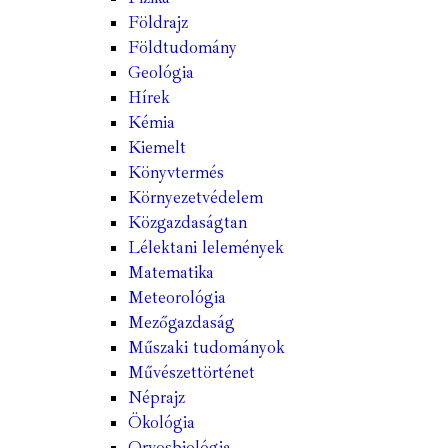
Földrajz
Földtudomány
Geológia
Hírek
Kémia
Kiemelt
Könyvtermés
Környezetvédelem
Közgazdaságtan
Lélektani lelemények
Matematika
Meteorológia
Mezőgazdaság
Műszaki tudományok
Művészettörténet
Néprajz
Ökológia
Orvosbiológia