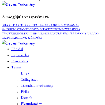
A megújult veszprémi vá
SHARE POST
MEGOSZTÁS FACEBOOKON
MEGOSZTÁS
FACEBOOKON
MEGOSZTÁS TWITTEREN
MEGOSZTÁS
TWITTEREN
ELKÜLD EMAILBEN
ELKÜLD EMAILBEN
COPY URL TO
CLIPBOARD
LINK KÜLDÉSE
Főoldal
Lapvásárlás
Friss cikkek
Témák
Hírek
Csillagászat
Társadalomtudomány
Fizika
Kiemelt
Élettudomány