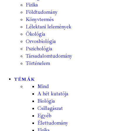
Fizika
Földtudomány
Könyvtermés
Lélektani lelemények
Ökológia
Orvosbiológia
Pszichológia
Társadalomtudomány
Történelem
TÉMÁK
Mind
A hét kutatója
Biológia
Csillagászat
Egyéb
Élettudomány
Fizika