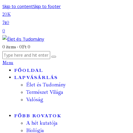
Skip to content
Skip to footer
20K
740
0
0 items
-
0Ft
0
Menu
FŐOLDAL
LAPVÁSÁRLÁS
Élet és Tudomány
Természet Világa
Valóság
FŐBB ROVATOK
A hét kutatója
Biológia