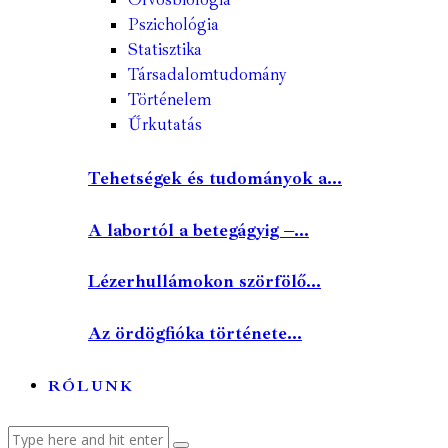
Pszichológia
Statisztika
Társadalomtudomány
Történelem
Űrkutatás
Tehetségek és tudományok a...
A labortól a betegágyig –...
Lézerhullámokon szörfölő...
Az ördögfióka története...
RÓLUNK