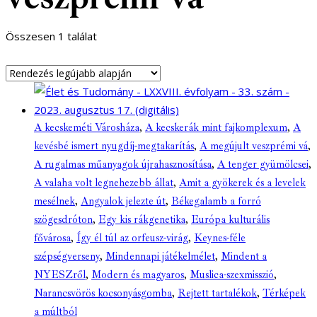
Összesen 1 találat
A kecskeméti Városháza
,
A kecskerák mint fajkomplexum
,
A
kevésbé ismert nyugdíj-megtakarítás
,
A megújult veszprémi vá
,
A rugalmas műanyagok újrahasznosítása
,
A tenger gyümölcsei
,
A valaha volt legnehezebb állat
,
Amit a gyökerek és a levelek
mesélnek
,
Angyalok jelezte út
,
Békegalamb a forró
szögesdróton
,
Egy kis rákgenetika
,
Európa kulturális
fővárosa
,
Így él túl az orfeusz-virág
,
Keynes-féle
szépségverseny
,
Mindennapi játékelmélet
,
Mindent a
NYESZről
,
Modern és magyaros
,
Muslica-szexmisszió
,
Narancsvörös kocsonyásgomba
,
Rejtett tartalékok
,
Térképek
a múltból