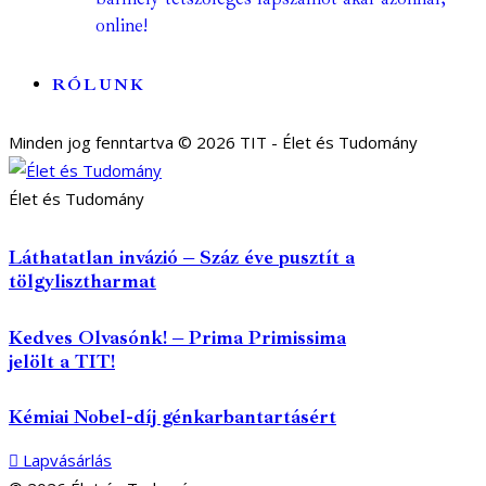
online!
RÓLUNK
Minden jog fenntartva © 2026 TIT - Élet és Tudomány
Élet és Tudomány
Láthatatlan invázió – Száz éve pusztít a
tölgylisztharmat
Kedves Olvasónk! – Prima Primissima
jelölt a TIT!
Kémiai Nobel-díj génkarbantartásért
Lapvásárlás