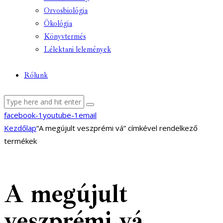
Orvosbiológia
Ökológia
Könyvtermés
Lélektani lelemények
Rólunk
facebook-1
youtube-1
email
Kezdőlap
“A megújult veszprémi vá” címkével rendelkező
termékek
A megújult
veszprémi vá