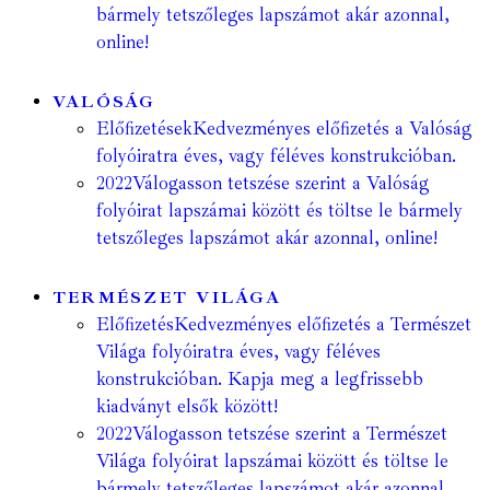
bármely tetszőleges lapszámot akár azonnal,
online!
VALÓSÁG
Előfizetések
Kedvezményes előfizetés a Valóság
folyóiratra éves, vagy féléves konstrukcióban.
2022
Válogasson tetszése szerint a Valóság
folyóirat lapszámai között és töltse le bármely
tetszőleges lapszámot akár azonnal, online!
TERMÉSZET VILÁGA
Előfizetés
Kedvezményes előfizetés a Természet
Világa folyóiratra éves, vagy féléves
konstrukcióban. Kapja meg a legfrissebb
kiadványt elsők között!
2022
Válogasson tetszése szerint a Természet
Világa folyóirat lapszámai között és töltse le
bármely tetszőleges lapszámot akár azonnal,