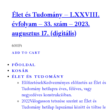
Élet és Tudomány – LXXVIII.
évfolyam – 33. szám – 2023.
augusztus 17. (digitális)
600
Ft
ADD TO CART
FŐOLDAL
KOSÁR
ÉLET ÉS TUDOMÁNY
Előfizetések
Kedvezményes előfizetés az Élet és
Tudomány hetilapra éves, féléves, vagy
negyedéves konstrukcióban.
2022
Válogasson tetszése szerint az Élet és
Tudomány hetilap lapszámai között és töltse le