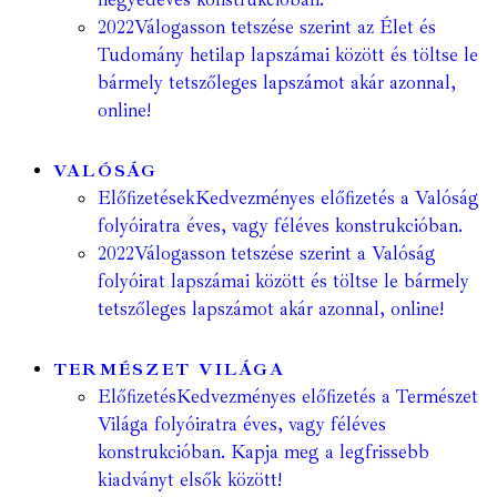
2022
Válogasson tetszése szerint az Élet és
Tudomány hetilap lapszámai között és töltse le
bármely tetszőleges lapszámot akár azonnal,
online!
VALÓSÁG
Előfizetések
Kedvezményes előfizetés a Valóság
folyóiratra éves, vagy féléves konstrukcióban.
2022
Válogasson tetszése szerint a Valóság
folyóirat lapszámai között és töltse le bármely
tetszőleges lapszámot akár azonnal, online!
TERMÉSZET VILÁGA
Előfizetés
Kedvezményes előfizetés a Természet
Világa folyóiratra éves, vagy féléves
konstrukcióban. Kapja meg a legfrissebb
kiadványt elsők között!