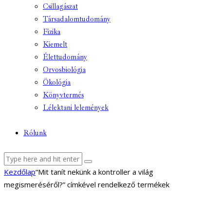
Csillagászat
Társadalomtudomány
Fizika
Kiemelt
Élettudomány
Orvosbiológia
Ökológia
Könyvtermés
Lélektani lelemények
Rólunk
facebook-
youtube-
email
Kezdőlap
“Mit tanít nekünk a kontroller a világ
1
1
megismeréséről?” címkével rendelkező termékek