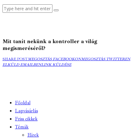
Mit tanít nekünk a kontroller a világ
megismeréséről?
MEGOSZTÁS
MEGOSZTÁS
ELK
SHARE POST
MEGOSZTÁS FACEBOOKON
MEGOSZTÁS TWITTEREN
FACEBOOKON
COPY
TWITTEREN
EMA
ELKÜLD EMAILBEN
LINK KÜLDÉSE
URL
TO
CLIPBOARD
Főoldal
Lapvásárlás
Friss cikkek
Témák
Hírek