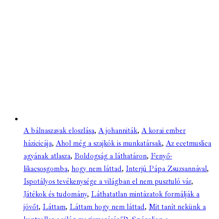
A bálnaszavak eloszlása
,
A johanniták
,
A korai ember
házicicája
,
Ahol még a szajkók is munkatársak
,
Az ecetmuslica
agyának atlasza
,
Boldogság a láthatáron
,
Fenyő-
likacsosgomba
,
hogy nem láttad
,
Interjú Pápa Zsuzsannával
,
Ispotályos tevékenysége a világban el nem pusztuló vár
,
Játékok és tudomány
,
Láthatatlan mintázatok formálják a
jövőt
,
Láttam
,
Láttam hogy nem láttad
,
Mit tanít nekünk a