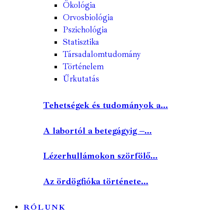
Ökológia
Orvosbiológia
Pszichológia
Statisztika
Társadalomtudomány
Történelem
Űrkutatás
Tehetségek és tudományok a...
A labortól a betegágyig –...
Lézerhullámokon szörfölő...
Az ördögfióka története...
RÓLUNK