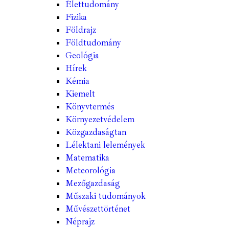
Élettudomány
Fizika
Földrajz
Földtudomány
Geológia
Hírek
Kémia
Kiemelt
Könyvtermés
Környezetvédelem
Közgazdaságtan
Lélektani lelemények
Matematika
Meteorológia
Mezőgazdaság
Műszaki tudományok
Művészettörténet
Néprajz