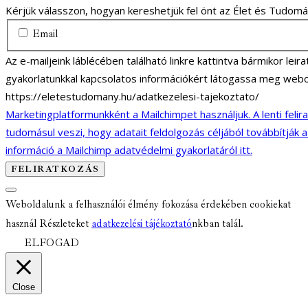
Kérjük válasszon, hogyan kereshetjük fel önt az Élet és Tudom
Email
Az e-mailjeink láblécében található linkre kattintva bármikor lei
gyakorlatunkkal kapcsolatos információkért látogassa meg webo
https://eletestudomany.hu/adatkezelesi-tajekoztato/
Marketingplatformunkként a Mailchimpet használjuk. A lenti felir
tudomásul veszi, hogy adatait feldolgozás céljából továbbítják 
információ a Mailchimp adatvédelmi gyakorlatáról itt.
Weboldalunk a felhasználói élmény fokozása érdekében cookiekat
használ Részleteket
adatkezelési tájékoztató
nkban talál.
ELFOGAD
Close