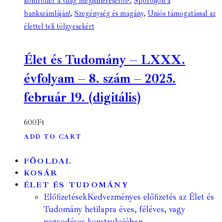
kontroller a világ megismeréséről?
,
Spóroljon a
bankszámláján!
,
Szegénység és magány
,
Uniós támogatással az
élettel teli tölgyesekért
Élet és Tudomány – LXXX.
évfolyam – 8. szám – 2025.
február 19. (digitális)
600
Ft
ADD TO CART
FŐOLDAL
KOSÁR
ÉLET ÉS TUDOMÁNY
Előfizetések
Kedvezményes előfizetés az Élet és
Tudomány hetilapra éves, féléves, vagy
negyedéves konstrukcióban.