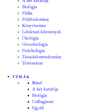
A hét kutatója
Biológia
Fizika
Földtudomány
Könyvtermés
Lélektani lelemények
Ökológia
Orvosbiológia
Pszichológia
Társadalomtudomány
Történelem
TÉMÁK
Mind
A hét kutatója
Biológia
Csillagászat
Egyéb