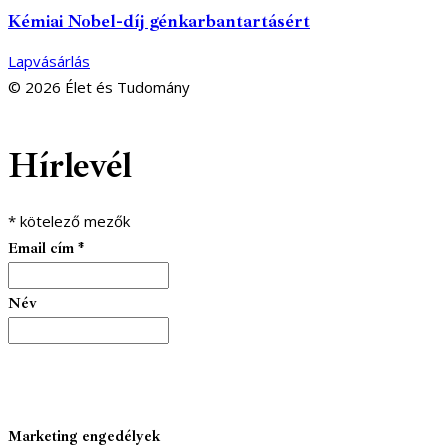
Kémiai Nobel-díj génkarbantartásért
Lapvásárlás
© 2026 Élet és Tudomány
facebook-
youtube-
email
Hírlevél
1
1
*
kötelező mezők
Email cím
*
Név
Marketing engedélyek