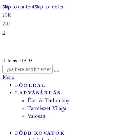
Skip to content
Skip to footer
20K
740
0
0 items
-
0Ft
0
Menu
FŐOLDAL
LAPVÁSÁRLÁS
Élet és Tudomány
Természet Világa
Valóság
FŐBB ROVATOK