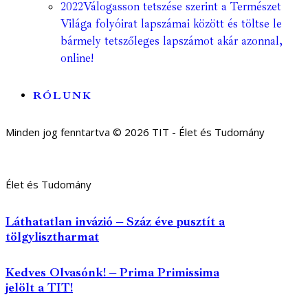
2022
Válogasson tetszése szerint a Természet
Világa folyóirat lapszámai között és töltse le
bármely tetszőleges lapszámot akár azonnal,
online!
RÓLUNK
Minden jog fenntartva © 2026 TIT - Élet és Tudomány
Élet és Tudomány
Láthatatlan invázió – Száz éve pusztít a
tölgylisztharmat
Kedves Olvasónk! – Prima Primissima
jelölt a TIT!