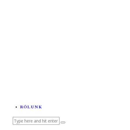
Űrkutatás
Tehetségek és tudományok a...
A labortól a betegágyig –...
Lézerhullámokon szörfölő...
Az ördögfióka története...
RÓLUNK