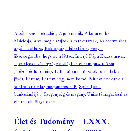
A bálnaszavak eloszlása
,
A johanniták
,
A korai ember
házicicája
,
Ahol még a szajkók is munkatársak
,
Az ecetmuslica
agyának atlasza
,
Boldogság a láthatáron
,
Fenyő-
likacsosgomba
,
hogy nem láttad
,
Interjú Pápa Zsuzsannával
,
Ispotályos tevékenysége a világban el nem pusztuló vár
,
Játékok és tudomány
,
Láthatatlan mintázatok formálják a
jövőt
,
Láttam
,
Láttam hogy nem láttad
,
Mit tanít nekünk a
kontroller a világ megismeréséről?
,
Spóroljon a
bankszámláján!
,
Szegénység és magány
,
Uniós támogatással az
élettel teli tölgyesekért
Élet és Tudomány – LXXX.