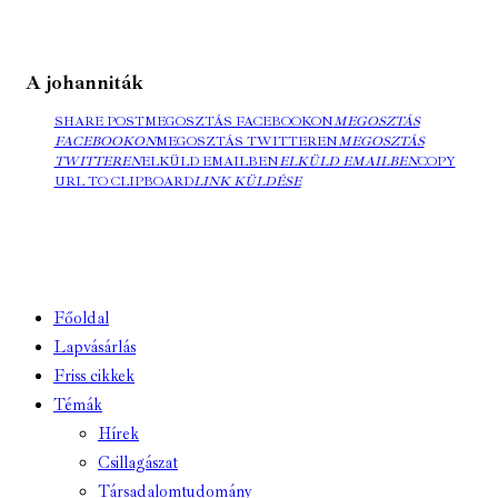
A johanniták
SHARE POST
MEGOSZTÁS FACEBOOKON
MEGOSZTÁS
FACEBOOKON
MEGOSZTÁS TWITTEREN
MEGOSZTÁS
TWITTEREN
ELKÜLD EMAILBEN
ELKÜLD EMAILBEN
COPY
URL TO CLIPBOARD
LINK KÜLDÉSE
Főoldal
Lapvásárlás
Friss cikkek
Témák
Hírek
Csillagászat
Társadalomtudomány