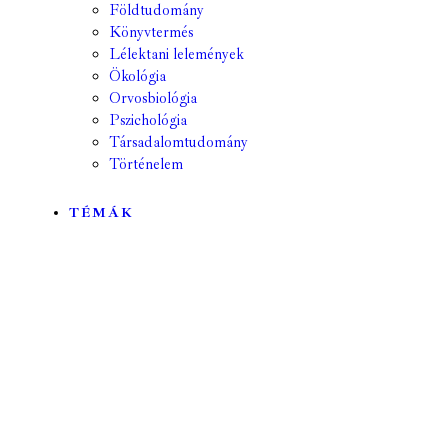
Földtudomány
Könyvtermés
Lélektani lelemények
Ökológia
Orvosbiológia
Pszichológia
Társadalomtudomány
Történelem
TÉMÁK
Mind
A hét kutatója
Biológia
Csillagászat
Egyéb
Élettudomány
Fizika
Földrajz
Földtudomány
Geológia