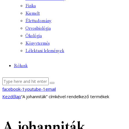
Fizika
Kiemelt
Élettudomány
Orvosbiológia
Ökológia
Könyvtermés
Lélektani lelemények
Rólunk
facebook-1
youtube-1
email
Kezdőlap
“A johanniták” címkével rendelkező termékek
A johanniták