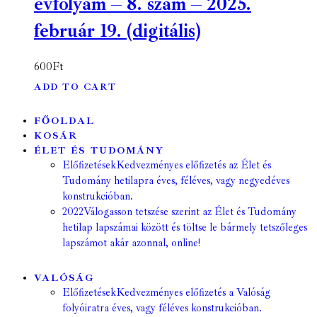
évfolyam – 8. szám – 2025.
február 19. (digitális)
600
Ft
ADD TO CART
FŐOLDAL
KOSÁR
ÉLET ÉS TUDOMÁNY
Előfizetések
Kedvezményes előfizetés az Élet és
Tudomány hetilapra éves, féléves, vagy negyedéves
konstrukcióban.
2022
Válogasson tetszése szerint az Élet és Tudomány
hetilap lapszámai között és töltse le bármely tetszőleges
lapszámot akár azonnal, online!
VALÓSÁG
Előfizetések
Kedvezményes előfizetés a Valóság
folyóiratra éves, vagy féléves konstrukcióban.