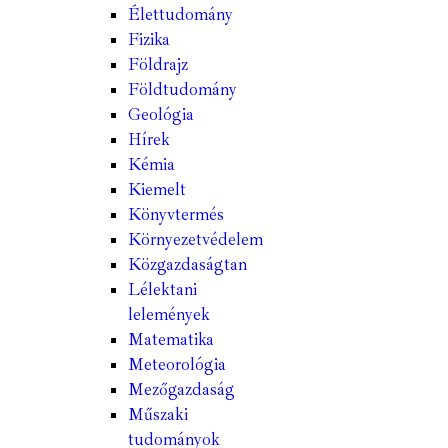
Élettudomány
Fizika
Földrajz
Földtudomány
Geológia
Hírek
Kémia
Kiemelt
Könyvtermés
Környezetvédelem
Közgazdaságtan
Lélektani
lelemények
Matematika
Meteorológia
Mezőgazdaság
Műszaki
tudományok