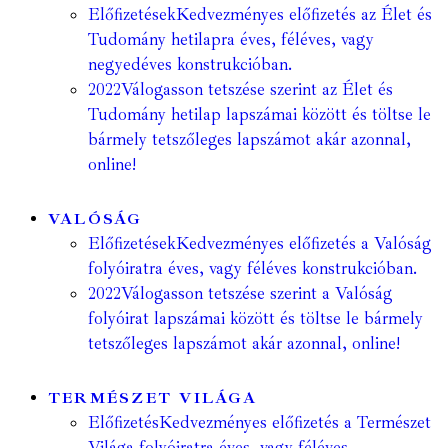
Előfizetések
Kedvezményes előfizetés az Élet és
Tudomány hetilapra éves, féléves, vagy
negyedéves konstrukcióban.
2022
Válogasson tetszése szerint az Élet és
Tudomány hetilap lapszámai között és töltse le
bármely tetszőleges lapszámot akár azonnal,
online!
VALÓSÁG
Előfizetések
Kedvezményes előfizetés a Valóság
folyóiratra éves, vagy féléves konstrukcióban.
2022
Válogasson tetszése szerint a Valóság
folyóirat lapszámai között és töltse le bármely
tetszőleges lapszámot akár azonnal, online!
TERMÉSZET VILÁGA
Előfizetés
Kedvezményes előfizetés a Természet
Világa folyóiratra éves, vagy féléves