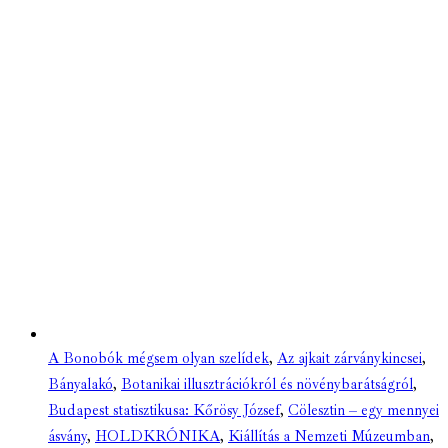
A Bonobók mégsem olyan szelídek
,
Az ajkait zárványkincsei
,
Bányalakó
,
Botanikai illusztrációkról és növénybarátságról
,
Budapest statisztikusa: Kőrösy József
,
Cölesztin – egy mennyei
ásvány
,
HOLDKRÓNIKA
,
Kiállítás a Nemzeti Múzeumban
,