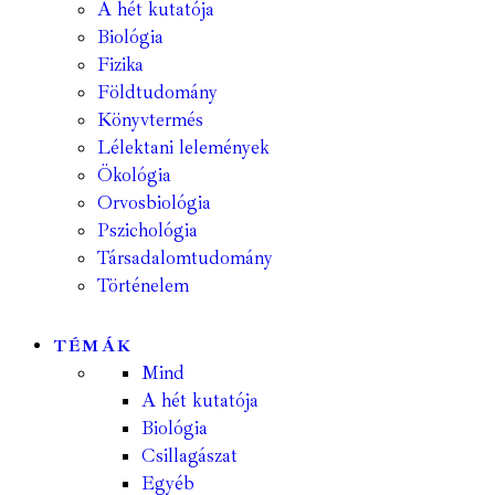
A hét kutatója
Biológia
Fizika
Földtudomány
Könyvtermés
Lélektani lelemények
Ökológia
Orvosbiológia
Pszichológia
Társadalomtudomány
Történelem
TÉMÁK
Mind
A hét kutatója
Biológia
Csillagászat
Egyéb