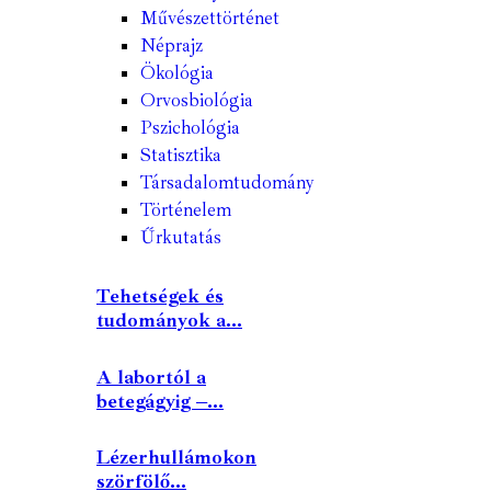
Művészettörténet
Néprajz
Ökológia
Orvosbiológia
Pszichológia
Statisztika
Társadalomtudomány
Történelem
Űrkutatás
Tehetségek és
tudományok a...
A labortól a
betegágyig –...
Lézerhullámokon
szörfölő...