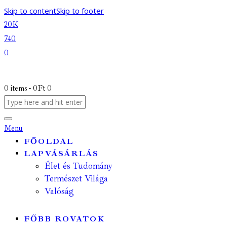
Skip to content
Skip to footer
20K
740
0
0 items
-
0Ft
0
Menu
FŐOLDAL
LAPVÁSÁRLÁS
Élet és Tudomány
Természet Világa
Valóság
FŐBB ROVATOK