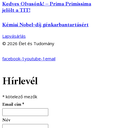
Kedves Olvasónk! – Prima Primissima
jelölt a TIT!
Kémiai Nobel-díj génkarbantartásért
Lapvásárlás
© 2026 Élet és Tudomány
facebook-1
youtube-1
email
Hírlevél
*
kötelező mezők
Email cím
*
Név