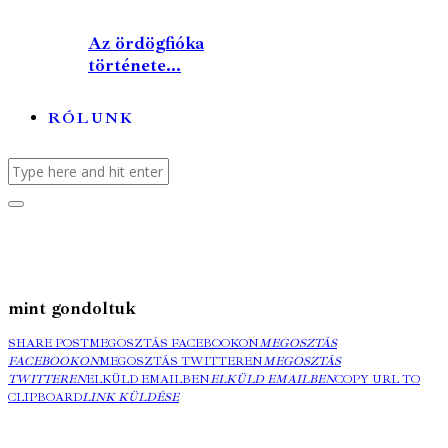
Az ördögfióka
története...
RÓLUNK
mint gondoltuk
SHARE POST
MEGOSZTÁS FACEBOOKON
MEGOSZTÁS
FACEBOOKON
MEGOSZTÁS TWITTEREN
MEGOSZTÁS
TWITTEREN
ELKÜLD EMAILBEN
ELKÜLD EMAILBEN
COPY URL TO
CLIPBOARD
LINK KÜLDÉSE