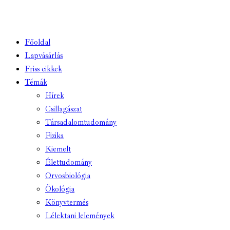
Főoldal
Lapvásárlás
Friss cikkek
Témák
Hírek
Csillagászat
Társadalomtudomány
Fizika
Kiemelt
Élettudomány
Orvosbiológia
Ökológia
Könyvtermés
Lélektani lelemények