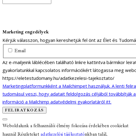
Marketing engedélyek
Kérjük válasszon, hogyan kereshetjük fel önt az Élet és Tudom
Email
Az e-mailjeink láblécében található linkre kattintva bármikor lei
gyakorlatunkkal kapcsolatos információkért látogassa meg webo
https://eletestudomany.hu/adatkezelesi-tajekoztato/
Marketingplatformunkként a Mailchimpet használjuk. A lenti felir
tudomásul veszi, hogy adatait feldolgozás céljából továbbítják 
információ a Mailchimp adatvédelmi gyakorlatáról itt.
Weboldalunk a felhasználói élmény fokozása érdekében cookiekat
használ Részleteket
adatkezelési tájékoztató
nkban talál.