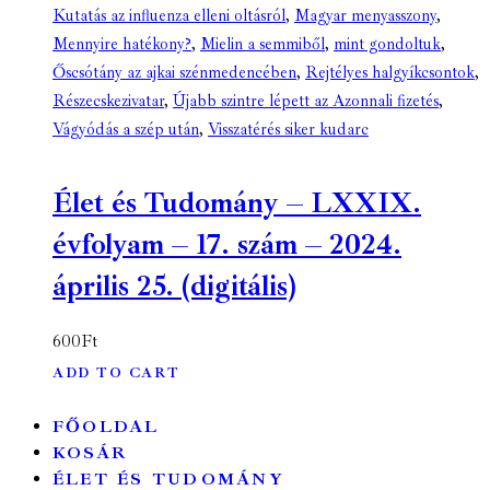
Kutatás az influenza elleni oltásról
,
Magyar menyasszony
,
Mennyire hatékony?
,
Mielin a semmiből
,
mint gondoltuk
,
Őscsótány az ajkai szénmedencében
,
Rejtélyes halgyíkcsontok
,
Részecskezivatar
,
Újabb szintre lépett az Azonnali fizetés
,
Vágyódás a szép után
,
Visszatérés siker kudarc
Élet és Tudomány – LXXIX.
évfolyam – 17. szám – 2024.
április 25. (digitális)
600
Ft
ADD TO CART
FŐOLDAL
KOSÁR
ÉLET ÉS TUDOMÁNY