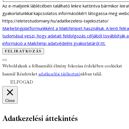
Az e-mailjeink láblécében található linkre kattintva bármikor lei
gyakorlatunkkal kapcsolatos információkért látogassa meg webo
https://eletestudomany.hu/adatkezelesi-tajekoztato/
Marketingplatformunkként a Mailchimpet használjuk. A lenti felir
tudomásul veszi, hogy adatait feldolgozás céljából továbbítják 
információ a Mailchimp adatvédelmi gyakorlatáról itt.
Weboldalunk a felhasználói élmény fokozása érdekében cookiekat
használ Részleteket
adatkezelési tájékoztató
nkban talál.
ELFOGAD
Close
Adatkezelési áttekintés