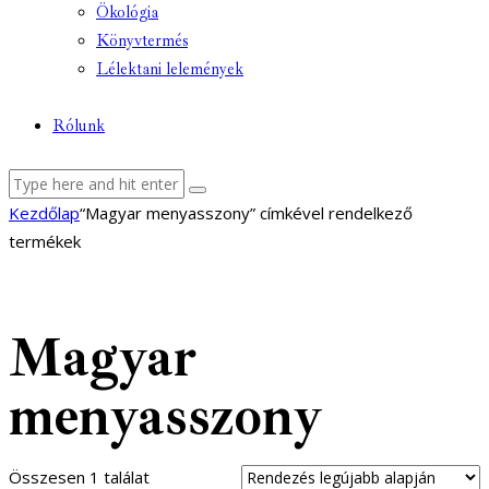
Ökológia
Könyvtermés
Lélektani lelemények
Rólunk
facebook-
youtube-
email
Kezdőlap
“Magyar menyasszony” címkével rendelkező
1
1
termékek
Magyar
menyasszony
Összesen 1 találat