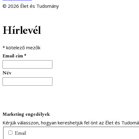
© 2026 Élet és Tudomány
facebook-
youtube-
email
Hírlevél
1
1
*
kötelező mezők
Email cím
*
Név
Marketing engedélyek
Kérjük válasszon, hogyan kereshetjük fel önt az Élet és Tudom
Email