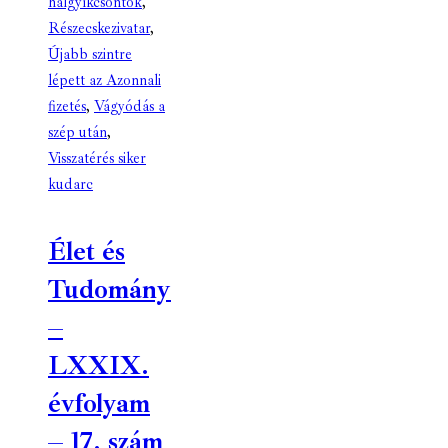
halgyíkcsontok
,
Részecskezivatar
,
Újabb szintre
lépett az Azonnali
fizetés
,
Vágyódás a
szép után
,
Visszatérés siker
kudarc
Élet és
Tudomány
–
LXXIX.
évfolyam
– 17. szám