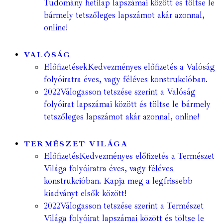
Tudomány hetilap lapszámai között és töltse le
bármely tetszőleges lapszámot akár azonnal,
online!
VALÓSÁG
Előfizetések
Kedvezményes előfizetés a Valóság
folyóiratra éves, vagy féléves konstrukcióban.
2022
Válogasson tetszése szerint a Valóság
folyóirat lapszámai között és töltse le bármely
tetszőleges lapszámot akár azonnal, online!
TERMÉSZET VILÁGA
Előfizetés
Kedvezményes előfizetés a Természet
Világa folyóiratra éves, vagy féléves
konstrukcióban. Kapja meg a legfrissebb
kiadványt elsők között!
2022
Válogasson tetszése szerint a Természet
Világa folyóirat lapszámai között és töltse le