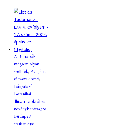
A Bonobók
mégsem olyan
szelídek
,
Az ajkait
zárványkincsei
,
Bányalakó
,
Botanikai
illusztrációkról és
növénybarátságról
,
Budapest
statisztikusa: