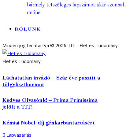
bármely tetszőleges lapszámot akár azonnal,
online!
RÓLUNK
Minden jog fenntartva © 2026 TIT - Élet és Tudomány
Élet és Tudomány
Láthatatlan invázió – Száz éve pusztít a
tölgylisztharmat
Kedves Olvasónk! – Prima Primissima
jelölt a TIT!
Kémiai Nobel-díj génkarbantartásért
Lapvásárlás