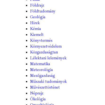
Földrajz
Földtudomány
Geológia
Hírek
Kémia
Kiemelt
Könyvtermés
Környezetvédelem
Közgazdaságtan
Lélektani lelemények
Matematika
Meteorológia
Mezőgazdaság
Műszaki tudományok
Művészettörténet
Néprajz
Ökológia
Orvosbiológia