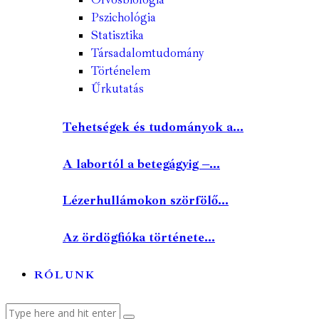
Pszichológia
Statisztika
Társadalomtudomány
Történelem
Űrkutatás
Tehetségek és tudományok a...
A labortól a betegágyig –...
Lézerhullámokon szörfölő...
Az ördögfióka története...
RÓLUNK