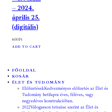
– 2024.
április 25.
(digitális)
600
Ft
ADD TO CART
FŐOLDAL
KOSÁR
ÉLET ÉS TUDOMÁNY
Előfizetések
Kedvezményes előfizetés az Élet és
Tudomány hetilapra éves, féléves, vagy
negyedéves konstrukcióban.
2022
Válogasson tetszése szerint az Élet és