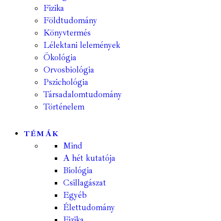
Fizika
Földtudomány
Könyvtermés
Lélektani lelemények
Ökológia
Orvosbiológia
Pszichológia
Társadalomtudomány
Történelem
TÉMÁK
Mind
A hét kutatója
Biológia
Csillagászat
Egyéb
Élettudomány
Fizika