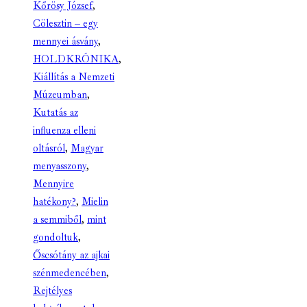
Kőrösy József
,
Cölesztin – egy
mennyei ásvány
,
HOLDKRÓNIKA
,
Kiállítás a Nemzeti
Múzeumban
,
Kutatás az
influenza elleni
oltásról
,
Magyar
menyasszony
,
Mennyire
hatékony?
,
Mielin
a semmiből
,
mint
gondoltuk
,
Őscsótány az ajkai
szénmedencében
,
Rejtélyes