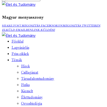
Magyar menyasszony
MEGOSZTÁS
MEGOSZTÁS
ELK
SHARE POST
MEGOSZTÁS FACEBOOKON
MEGOSZTÁS TWITTEREN
FACEBOOKON
COPY
TWITTEREN
EMA
ELKÜLD EMAILBEN
LINK KÜLDÉSE
URL
TO
Főoldal
CLIPBOARD
Lapvásárlás
Friss cikkek
Témák
Hírek
Csillagászat
Társadalomtudomány
Fizika
Kiemelt
Élettudomány
Orvosbiológia