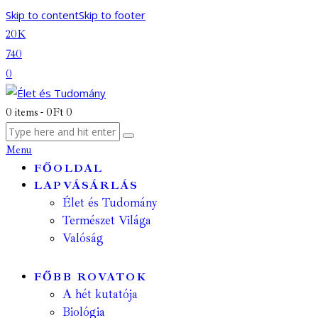
Skip to content
Skip to footer
20K
740
0
0 items
-
0Ft
0
Menu
FŐOLDAL
LAPVÁSÁRLÁS
Élet és Tudomány
Természet Világa
Valóság
FŐBB ROVATOK
A hét kutatója
Biológia