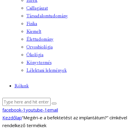
Hírek
Csillagászat
Társadalomtudomány
Fizika
Kiemelt
Élettudomány
Orvosbiológia
Ökológia
Könyvtermés
Lélektani lelemények
Rólunk
facebook-1
youtube-1
email
Kezdőlap
“Megéri-e a befektetést az implantátum?” címkével
rendelkező termékek