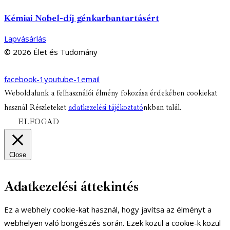
Kémiai Nobel-díj génkarbantartásért
Lapvásárlás
© 2026 Élet és Tudomány
facebook-1
youtube-1
email
Weboldalunk a felhasználói élmény fokozása érdekében cookiekat
használ Részleteket
adatkezelési tájékoztató
nkban talál.
ELFOGAD
Close
Adatkezelési áttekintés
Ez a webhely cookie-kat használ, hogy javítsa az élményt a
webhelyen való böngészés során. Ezek közül a cookie-k közül