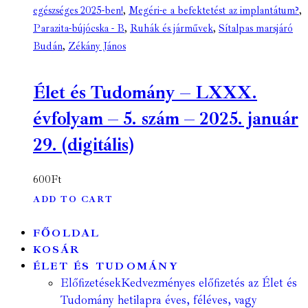
egészséges 2025-ben!
,
Megéri-e a befektetést az implantátum?
,
Parazita-bújócska - B
,
Ruhák és járművek
,
Sítalpas marsjáró
Budán
,
Zékány János
Élet és Tudomány – LXXX.
évfolyam – 5. szám – 2025. január
29. (digitális)
600
Ft
ADD TO CART
FŐOLDAL
KOSÁR
ÉLET ÉS TUDOMÁNY
Előfizetések
Kedvezményes előfizetés az Élet és
Tudomány hetilapra éves, féléves, vagy