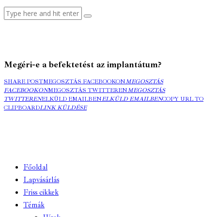
Megéri-e a befektetést az implantátum?
SHARE POST
MEGOSZTÁS FACEBOOKON
MEGOSZTÁS
FACEBOOKON
MEGOSZTÁS TWITTEREN
MEGOSZTÁS
TWITTEREN
ELKÜLD EMAILBEN
ELKÜLD EMAILBEN
COPY URL TO
CLIPBOARD
LINK KÜLDÉSE
Főoldal
Lapvásárlás
Friss cikkek
Témák