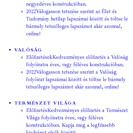
negyedéves konstrukcióban.
2022
Válogasson tetszése szerint az Élet és
Tudomány hetilap lapszámai között és töltse le
bármely tetszőleges lapszámot akár azonnal,
online!
VALÓSÁG
Előfizetések
Kedvezményes előfizetés a Valóság
folyóiratra éves, vagy féléves konstrukcióban.
2022
Válogasson tetszése szerint a Valóság
folyóirat lapszámai között és töltse le bármely
tetszőleges lapszámot akár azonnal, online!
TERMÉSZET VILÁGA
Előfizetés
Kedvezményes előfizetés a Természet
Világa folyóiratra éves, vagy féléves
konstrukcióban. Kapja meg a legfrissebb
kiadványt elsők között!