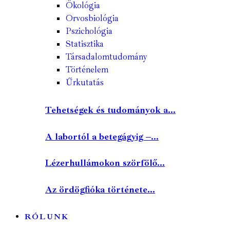
Ökológia
Orvosbiológia
Pszichológia
Statisztika
Társadalomtudomány
Történelem
Űrkutatás
Tehetségek és tudományok a...
A labortól a betegágyig –...
Lézerhullámokon szörfölő...
Az ördögfióka története...
RÓLUNK