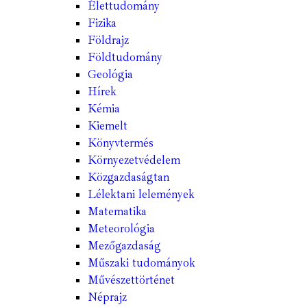
Élettudomány
Fizika
Földrajz
Földtudomány
Geológia
Hírek
Kémia
Kiemelt
Könyvtermés
Környezetvédelem
Közgazdaságtan
Lélektani lelemények
Matematika
Meteorológia
Mezőgazdaság
Műszaki tudományok
Művészettörténet
Néprajz