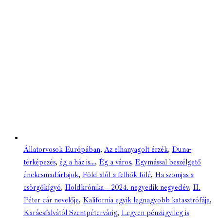
Állatorvosok Európában
,
Az elhanyagolt érzék
,
Duna-
térképezés
,
ég a ház is…
,
Ég a város
,
Egymással beszélgető
énekesmadárfajok
,
Föld alól a felhők fölé
,
Ha szomjas a
csörgőkígyó
,
Holdkrónika – 2024. negyedik negyedév
,
II.
Péter cár nevelője
,
Kalifornia egyik legnagyobb katasztrófája
,
Karácsfalvától Szentpétervárig
,
Legyen pénzügyileg is