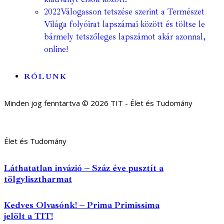
2022
Válogasson tetszése szerint a Természet
Világa folyóirat lapszámai között és töltse le
bármely tetszőleges lapszámot akár azonnal,
online!
RÓLUNK
Minden jog fenntartva © 2026 TIT - Élet és Tudomány
Élet és Tudomány
Láthatatlan invázió – Száz éve pusztít a
tölgylisztharmat
Kedves Olvasónk! – Prima Primissima
jelölt a TIT!