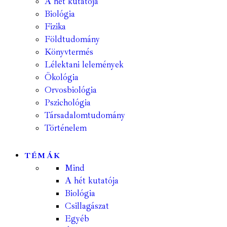
A hét kutatója
Biológia
Fizika
Földtudomány
Könyvtermés
Lélektani lelemények
Ökológia
Orvosbiológia
Pszichológia
Társadalomtudomány
Történelem
TÉMÁK
Mind
A hét kutatója
Biológia
Csillagászat
Egyéb