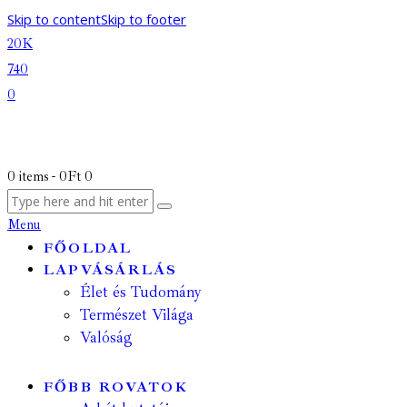
Skip to content
Skip to footer
20K
740
0
0 items
-
0Ft
0
Menu
FŐOLDAL
LAPVÁSÁRLÁS
Élet és Tudomány
Természet Világa
Valóság
FŐBB ROVATOK