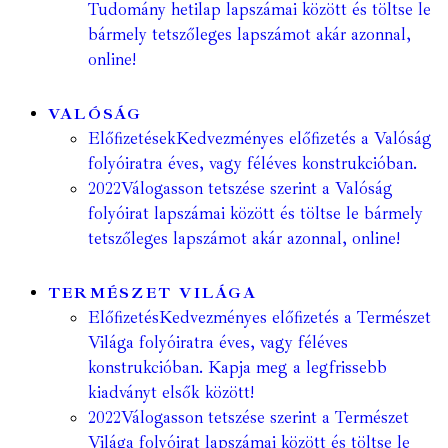
Tudomány hetilap lapszámai között és töltse le
bármely tetszőleges lapszámot akár azonnal,
online!
VALÓSÁG
Előfizetések
Kedvezményes előfizetés a Valóság
folyóiratra éves, vagy féléves konstrukcióban.
2022
Válogasson tetszése szerint a Valóság
folyóirat lapszámai között és töltse le bármely
tetszőleges lapszámot akár azonnal, online!
TERMÉSZET VILÁGA
Előfizetés
Kedvezményes előfizetés a Természet
Világa folyóiratra éves, vagy féléves
konstrukcióban. Kapja meg a legfrissebb
kiadványt elsők között!
2022
Válogasson tetszése szerint a Természet
Világa folyóirat lapszámai között és töltse le