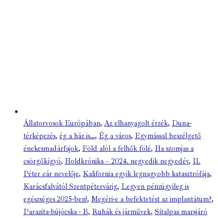
Állatorvosok Európában
,
Az elhanyagolt érzék
,
Duna-
térképezés
,
ég a ház is…
,
Ég a város
,
Egymással beszélgető
énekesmadárfajok
,
Föld alól a felhők fölé
,
Ha szomjas a
csörgőkígyó
,
Holdkrónika – 2024. negyedik negyedév
,
II.
Péter cár nevelője
,
Kalifornia egyik legnagyobb katasztrófája
,
Karácsfalvától Szentpétervárig
,
Legyen pénzügyileg is
egészséges 2025-ben!
,
Megéri-e a befektetést az implantátum?
,
Parazita-bújócska - B
,
Ruhák és járművek
,
Sítalpas marsjáró