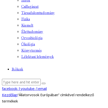
Hírek
Csillagászat
Társadalomtudomány
Fizika
Kiemelt
Élettudomány
Orvosbiológia
Ökológia
Könyvtermés
Lélektani lelemények
Rólunk
facebook-1
youtube-1
email
Kezdőlap
“Állatorvosok Európában” címkével rendelkező
termékek