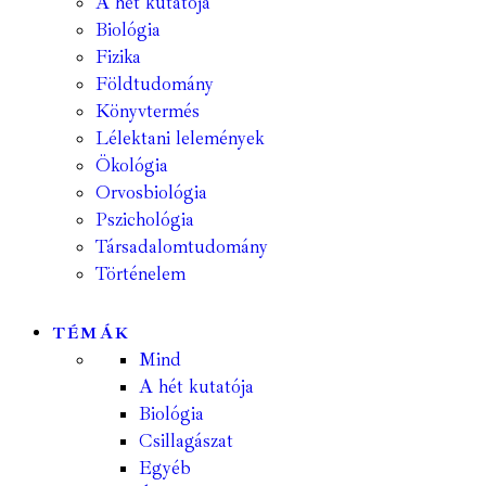
A hét kutatója
Biológia
Fizika
Földtudomány
Könyvtermés
Lélektani lelemények
Ökológia
Orvosbiológia
Pszichológia
Társadalomtudomány
Történelem
TÉMÁK
Mind
A hét kutatója
Biológia
Csillagászat
Egyéb