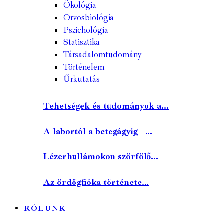
Ökológia
Orvosbiológia
Pszichológia
Statisztika
Társadalomtudomány
Történelem
Űrkutatás
Tehetségek és tudományok a...
A labortól a betegágyig –...
Lézerhullámokon szörfölő...
Az ördögfióka története...
RÓLUNK