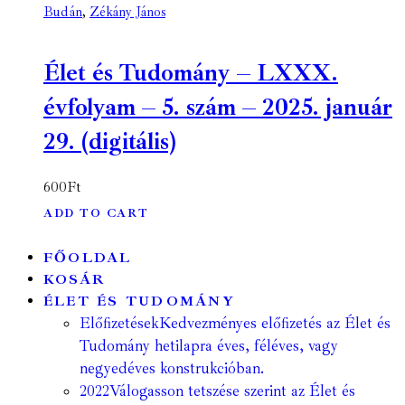
Budán
,
Zékány János
Élet és Tudomány – LXXX.
évfolyam – 5. szám – 2025. január
29. (digitális)
600
Ft
ADD TO CART
FŐOLDAL
KOSÁR
ÉLET ÉS TUDOMÁNY
Előfizetések
Kedvezményes előfizetés az Élet és
Tudomány hetilapra éves, féléves, vagy
negyedéves konstrukcióban.
2022
Válogasson tetszése szerint az Élet és