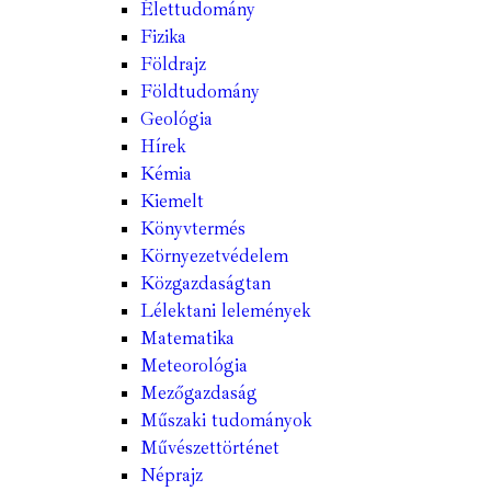
Élettudomány
Fizika
Földrajz
Földtudomány
Geológia
Hírek
Kémia
Kiemelt
Könyvtermés
Környezetvédelem
Közgazdaságtan
Lélektani lelemények
Matematika
Meteorológia
Mezőgazdaság
Műszaki tudományok
Művészettörténet
Néprajz