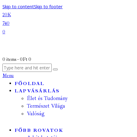
Skip to content
Skip to footer
20K
740
0
0 items
-
0Ft
0
Menu
FŐOLDAL
LAPVÁSÁRLÁS
Élet és Tudomány
Természet Világa
Valóság
FŐBB ROVATOK