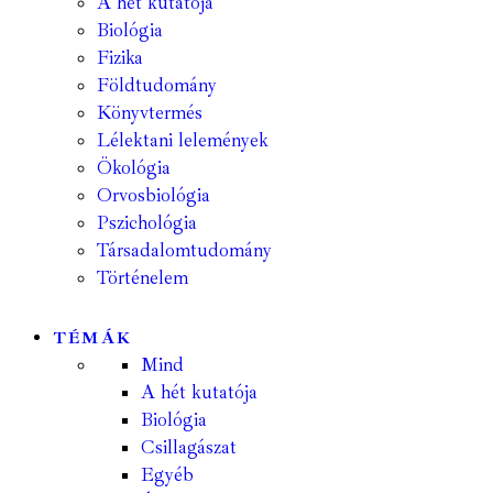
A hét kutatója
Biológia
Fizika
Földtudomány
Könyvtermés
Lélektani lelemények
Ökológia
Orvosbiológia
Pszichológia
Társadalomtudomány
Történelem
TÉMÁK
Mind
A hét kutatója
Biológia
Csillagászat
Egyéb