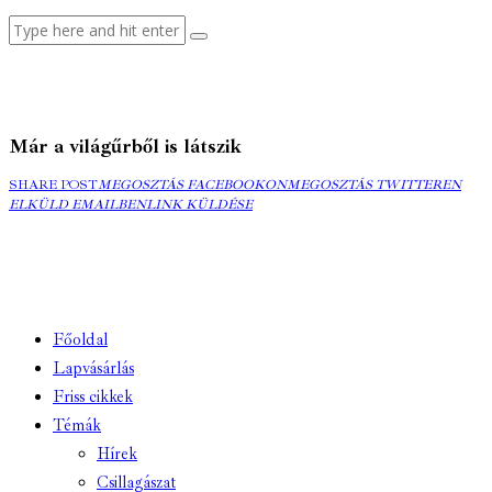
Már a világűrből is látszik
MEGOSZTÁS
MEGOSZTÁS
ELK
SHARE POST
MEGOSZTÁS FACEBOOKON
MEGOSZTÁS TWITTEREN
FACEBOOKON
COPY
TWITTEREN
EMA
ELKÜLD EMAILBEN
LINK KÜLDÉSE
URL
TO
CLIPBOARD
Főoldal
Lapvásárlás
Friss cikkek
Témák
Hírek
Csillagászat