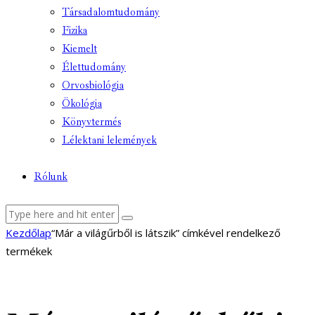
Társadalomtudomány
Fizika
Kiemelt
Élettudomány
Orvosbiológia
Ökológia
Könyvtermés
Lélektani lelemények
Rólunk
facebook-
youtube-
email
Kezdőlap
“Már a világűrből is látszik” címkével rendelkező
1
1
termékek