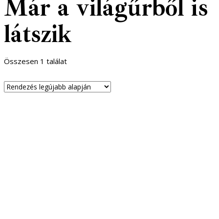
Már a világűrből is
látszik
Összesen 1 találat