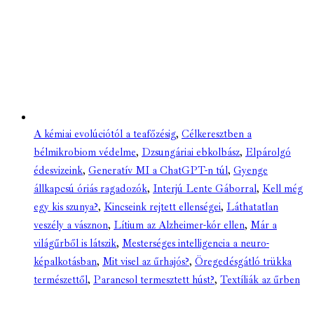
A kémiai evolúciótól a teafőzésig
,
Célkeresztben a
bélmikrobiom védelme
,
Dzsungáriai ebkolbász
,
Elpárolgó
édesvizeink
,
Generatív MI a ChatGPT-n túl
,
Gyenge
állkapcsú óriás ragadozók
,
Interjú Lente Gáborral
,
Kell még
egy kis szunya?
,
Kincseink rejtett ellenségei
,
Láthatatlan
veszély a vásznon
,
Lítium az Alzheimer-kór ellen
,
Már a
világűrből is látszik
,
Mesterséges intelligencia a neuro-
képalkotásban
,
Mit visel az űrhajós?
,
Öregedésgátló trükka
természettől
,
Parancsol termesztett húst?
,
Textíliák az űrben