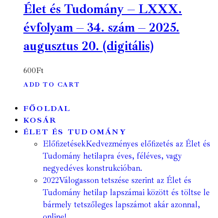
Élet és Tudomány – LXXX.
évfolyam – 34. szám – 2025.
augusztus 20. (digitális)
600
Ft
ADD TO CART
FŐOLDAL
KOSÁR
ÉLET ÉS TUDOMÁNY
Előfizetések
Kedvezményes előfizetés az Élet és
Tudomány hetilapra éves, féléves, vagy
negyedéves konstrukcióban.
2022
Válogasson tetszése szerint az Élet és
Tudomány hetilap lapszámai között és töltse le
bármely tetszőleges lapszámot akár azonnal,
online!