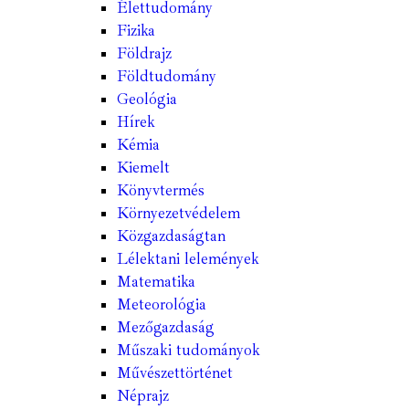
Élettudomány
Fizika
Földrajz
Földtudomány
Geológia
Hírek
Kémia
Kiemelt
Könyvtermés
Környezetvédelem
Közgazdaságtan
Lélektani lelemények
Matematika
Meteorológia
Mezőgazdaság
Műszaki tudományok
Művészettörténet
Néprajz