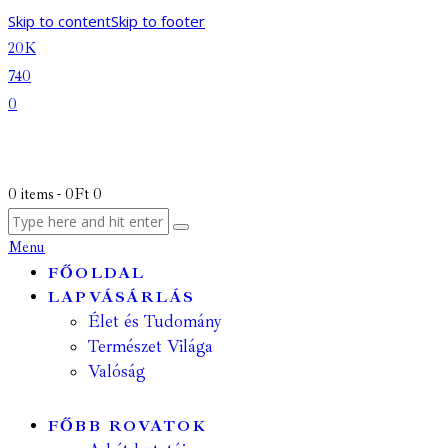
Skip to content
Skip to footer
20K
740
0
0 items
-
0Ft
0
Menu
FŐOLDAL
LAPVÁSÁRLÁS
Élet és Tudomány
Természet Világa
Valóság
FŐBB ROVATOK