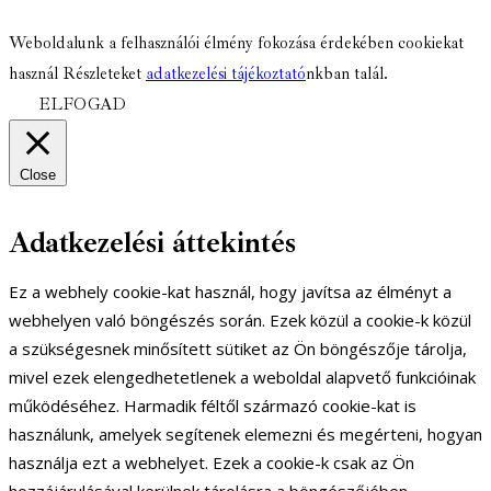
facebook-
youtube-
email
Weboldalunk a felhasználói élmény fokozása érdekében cookiekat
1
1
használ Részleteket
adatkezelési tájékoztató
nkban talál.
ELFOGAD
Close
Adatkezelési áttekintés
Ez a webhely cookie-kat használ, hogy javítsa az élményt a
webhelyen való böngészés során. Ezek közül a cookie-k közül
a szükségesnek minősített sütiket az Ön böngészője tárolja,
mivel ezek elengedhetetlenek a weboldal alapvető funkcióinak
működéséhez. Harmadik féltől származó cookie-kat is
használunk, amelyek segítenek elemezni és megérteni, hogyan
használja ezt a webhelyet. Ezek a cookie-k csak az Ön