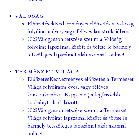
VALÓSÁG
Előfizetések
Kedvezményes előfizetés a Valóság
folyóiratra éves, vagy féléves konstrukcióban.
2022
Válogasson tetszése szerint a Valóság
folyóirat lapszámai között és töltse le bármely
tetszőleges lapszámot akár azonnal, online!
TERMÉSZET VILÁGA
Előfizetés
Kedvezményes előfizetés a Természet
Világa folyóiratra éves, vagy féléves
konstrukcióban. Kapja meg a legfrissebb
kiadványt elsők között!
2022
Válogasson tetszése szerint a Természet
Világa folyóirat lapszámai között és töltse le
bármely tetszőleges lapszámot akár azonnal,
online!