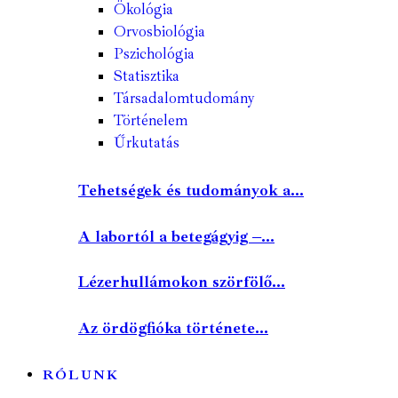
Ökológia
Orvosbiológia
Pszichológia
Statisztika
Társadalomtudomány
Történelem
Űrkutatás
Tehetségek és tudományok a...
A labortól a betegágyig –...
Lézerhullámokon szörfölő...
Az ördögfióka története...
RÓLUNK