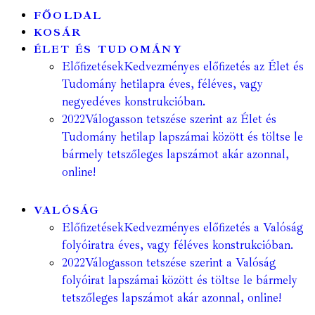
FŐOLDAL
KOSÁR
ÉLET ÉS TUDOMÁNY
Előfizetések
Kedvezményes előfizetés az Élet és
Tudomány hetilapra éves, féléves, vagy
negyedéves konstrukcióban.
2022
Válogasson tetszése szerint az Élet és
Tudomány hetilap lapszámai között és töltse le
bármely tetszőleges lapszámot akár azonnal,
online!
VALÓSÁG
Előfizetések
Kedvezményes előfizetés a Valóság
folyóiratra éves, vagy féléves konstrukcióban.
2022
Válogasson tetszése szerint a Valóság
folyóirat lapszámai között és töltse le bármely
tetszőleges lapszámot akár azonnal, online!