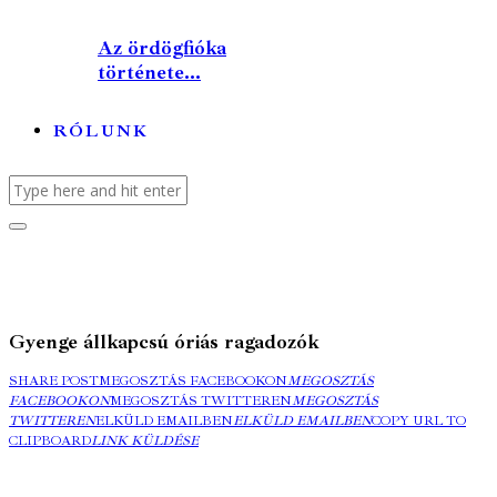
Az ördögfióka
története...
RÓLUNK
Gyenge állkapcsú óriás ragadozók
SHARE POST
MEGOSZTÁS FACEBOOKON
MEGOSZTÁS
FACEBOOKON
MEGOSZTÁS TWITTEREN
MEGOSZTÁS
TWITTEREN
ELKÜLD EMAILBEN
ELKÜLD EMAILBEN
COPY URL TO
CLIPBOARD
LINK KÜLDÉSE