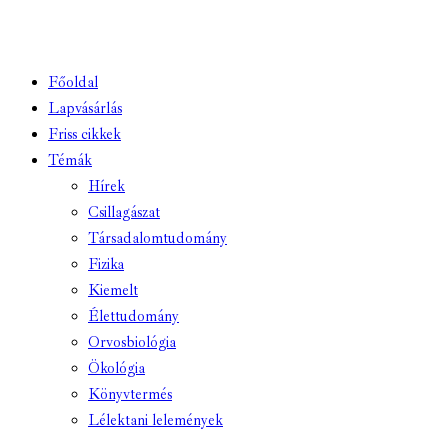
Főoldal
Lapvásárlás
Friss cikkek
Témák
Hírek
Csillagászat
Társadalomtudomány
Fizika
Kiemelt
Élettudomány
Orvosbiológia
Ökológia
Könyvtermés
Lélektani lelemények