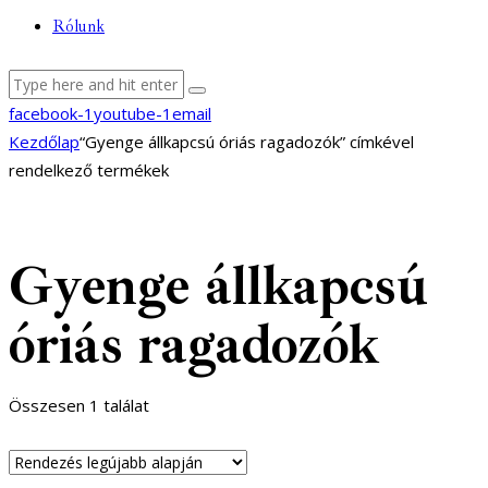
Rólunk
facebook-1
youtube-1
email
Kezdőlap
“Gyenge állkapcsú óriás ragadozók” címkével
rendelkező termékek
Gyenge állkapcsú
óriás ragadozók
Összesen 1 találat