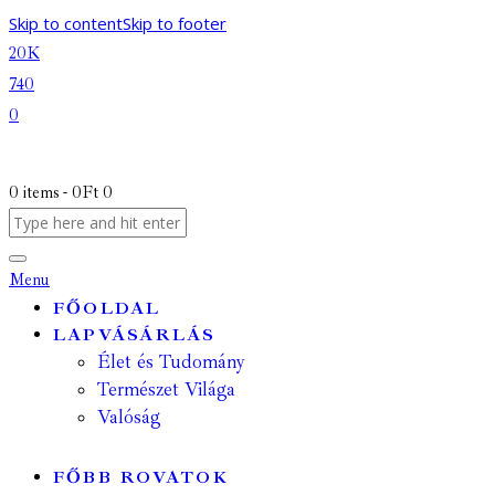
Skip to content
Skip to footer
20K
740
0
0 items
-
0Ft
0
Menu
FŐOLDAL
LAPVÁSÁRLÁS
Élet és Tudomány
Természet Világa
Valóság
FŐBB ROVATOK