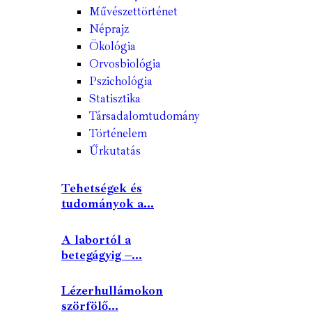
Művészettörténet
Néprajz
Ökológia
Orvosbiológia
Pszichológia
Statisztika
Társadalomtudomány
Történelem
Űrkutatás
Tehetségek és
tudományok a...
A labortól a
betegágyig –...
Lézerhullámokon
szörfölő...