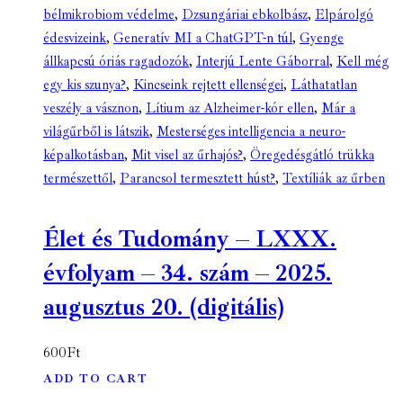
bélmikrobiom védelme
,
Dzsungáriai ebkolbász
,
Elpárolgó
édesvizeink
,
Generatív MI a ChatGPT-n túl
,
Gyenge
állkapcsú óriás ragadozók
,
Interjú Lente Gáborral
,
Kell még
egy kis szunya?
,
Kincseink rejtett ellenségei
,
Láthatatlan
veszély a vásznon
,
Lítium az Alzheimer-kór ellen
,
Már a
világűrből is látszik
,
Mesterséges intelligencia a neuro-
képalkotásban
,
Mit visel az űrhajós?
,
Öregedésgátló trükka
természettől
,
Parancsol termesztett húst?
,
Textíliák az űrben
Élet és Tudomány – LXXX.
évfolyam – 34. szám – 2025.
augusztus 20. (digitális)
600
Ft
ADD TO CART