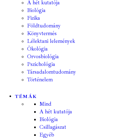
A hét kutatója
Biológia
Fizika
Földtudomány
Könyvtermés
Lélektani lelemények
Ökológia
Orvosbiológia
Pszichológia
Társadalomtudomány
Történelem
TÉMÁK
Mind
A hét kutatója
Biológia
Csillagászat
Egyéb