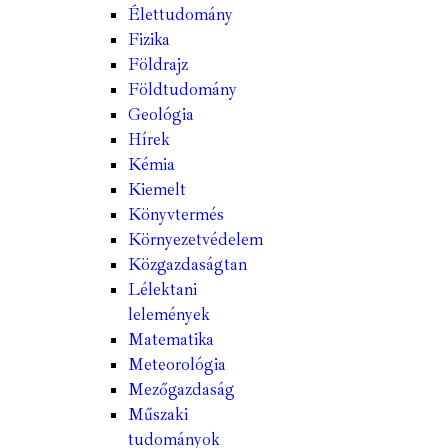
Élettudomány
Fizika
Földrajz
Földtudomány
Geológia
Hírek
Kémia
Kiemelt
Könyvtermés
Környezetvédelem
Közgazdaságtan
Lélektani
lelemények
Matematika
Meteorológia
Mezőgazdaság
Műszaki
tudományok