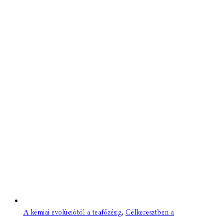
A kémiai evolúciótól a teafőzésig
,
Célkeresztben a