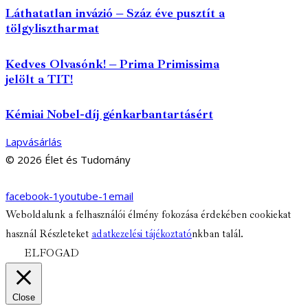
Láthatatlan invázió – Száz éve pusztít a
tölgylisztharmat
Kedves Olvasónk! – Prima Primissima
jelölt a TIT!
Kémiai Nobel-díj génkarbantartásért
Lapvásárlás
© 2026 Élet és Tudomány
facebook-1
youtube-1
email
Weboldalunk a felhasználói élmény fokozása érdekében cookiekat
használ Részleteket
adatkezelési tájékoztató
nkban talál.
ELFOGAD
Close