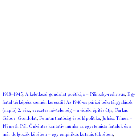
1918–1945
,
A keletkező gondolat poétikája – Pilinszky-redivivus
,
Egy
fiatal térképész szemén keresztül Az 1946-os párizsi béketárgyalások
(napló) 2. rész
,
evezetes névtelenség – a vidéki építés útja
,
Farkas
Gábor: Gondolat
,
Fenntarthatóság és zöldpolitika
,
Juhász Tímea –
Németh Pál: Önkéntes karitatív munka az egyetemista fiatalok és a
már dolgozók körében – egy empirikus kutatás tükrében
,