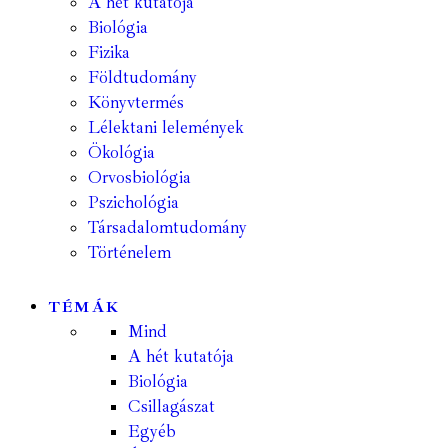
A hét kutatója
Biológia
Fizika
Földtudomány
Könyvtermés
Lélektani lelemények
Ökológia
Orvosbiológia
Pszichológia
Társadalomtudomány
Történelem
TÉMÁK
Mind
A hét kutatója
Biológia
Csillagászat
Egyéb