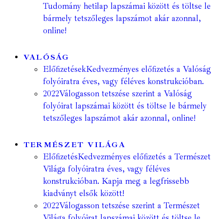
Tudomány hetilap lapszámai között és töltse le
bármely tetszőleges lapszámot akár azonnal,
online!
VALÓSÁG
Előfizetések
Kedvezményes előfizetés a Valóság
folyóiratra éves, vagy féléves konstrukcióban.
2022
Válogasson tetszése szerint a Valóság
folyóirat lapszámai között és töltse le bármely
tetszőleges lapszámot akár azonnal, online!
TERMÉSZET VILÁGA
Előfizetés
Kedvezményes előfizetés a Természet
Világa folyóiratra éves, vagy féléves
konstrukcióban. Kapja meg a legfrissebb
kiadványt elsők között!
2022
Válogasson tetszése szerint a Természet
Világa folyóirat lapszámai között és töltse le