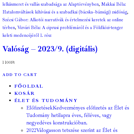
lelkiismeret és vallás szabadsága az Alaptörvényben
,
Makkai Béla:
Hatalomváltások kihívásai és a szabadkai (bácska–bánsági) zsidóság
,
Szécsi Gábor: Alkotói narratívák és értelmezési keretek az online
térben
,
Vizvári Béla: A ciprusi problémáról és a Földközi-tenger
keleti medencéjéről 1. rész
Valóság – 2023/9. (digitális)
1 100
Ft
ADD TO CART
FŐOLDAL
KOSÁR
ÉLET ÉS TUDOMÁNY
Előfizetések
Kedvezményes előfizetés az Élet és
Tudomány hetilapra éves, féléves, vagy
negyedéves konstrukcióban.
2022
Válogasson tetszése szerint az Élet és