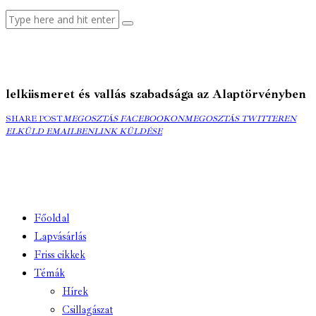
lelkiismeret és vallás szabadsága az Alaptörvényben
SHARE POST
MEGOSZTÁS
MEGOSZTÁS FACEBOOKON
MEGOSZTÁS
MEGOSZTÁS TWITTEREN
ELK
ELKÜLD EMAILBEN
FACEBOOKON
COPY
LINK KÜLDÉSE
TWITTEREN
EMA
URL
TO
CLIPBOARD
Főoldal
Lapvásárlás
Friss cikkek
Témák
Hírek
Csillagászat