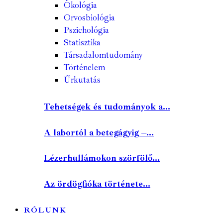
Ökológia
Orvosbiológia
Pszichológia
Statisztika
Társadalomtudomány
Történelem
Űrkutatás
Tehetségek és tudományok a...
A labortól a betegágyig –...
Lézerhullámokon szörfölő...
Az ördögfióka története...
RÓLUNK