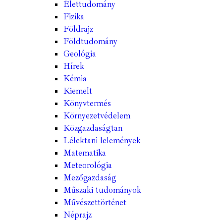
Élettudomány
Fizika
Földrajz
Földtudomány
Geológia
Hírek
Kémia
Kiemelt
Könyvtermés
Környezetvédelem
Közgazdaságtan
Lélektani lelemények
Matematika
Meteorológia
Mezőgazdaság
Műszaki tudományok
Művészettörténet
Néprajz