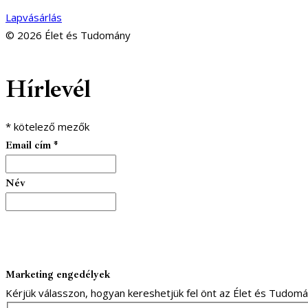
Lapvásárlás
© 2026 Élet és Tudomány
facebook-
youtube-
email
Hírlevél
1
1
*
kötelező mezők
Email cím
*
Név
Marketing engedélyek
Kérjük válasszon, hogyan kereshetjük fel önt az Élet és Tudom