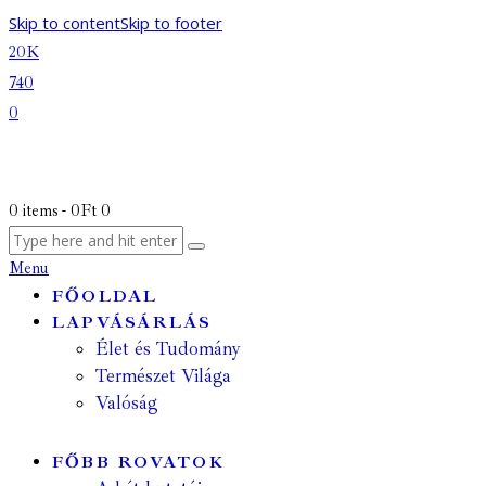
Skip to content
Skip to footer
20K
740
0
0 items
-
0Ft
0
Menu
FŐOLDAL
LAPVÁSÁRLÁS
Élet és Tudomány
Természet Világa
Valóság
FŐBB ROVATOK