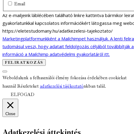
Email
Az e-mailjeink láblécében található linkre kattintva bármikor lei
gyakorlatunkkal kapcsolatos információkért látogassa meg webo
https://eletestudomany.hu/adatkezelesi-tajekoztato/
Marketingplatformunkként a Mailchimpet használjuk. A lenti felir
tudomásul veszi, hogy adatait feldolgozás céljából továbbítják 
információ a Mailchimp adatvédelmi gyakorlatáról itt.
Weboldalunk a felhasználói élmény fokozása érdekében cookiekat
használ Részleteket
adatkezelési tájékoztató
nkban talál.
ELFOGAD
Close
Adatkezelési áttekintés