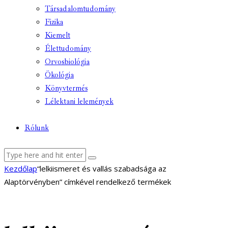
Társadalomtudomány
Fizika
Kiemelt
Élettudomány
Orvosbiológia
Ökológia
Könyvtermés
Lélektani lelemények
Rólunk
facebook-
youtube-
email
Kezdőlap
“lelkiismeret és vallás szabadsága az
1
1
Alaptörvényben” címkével rendelkező termékek