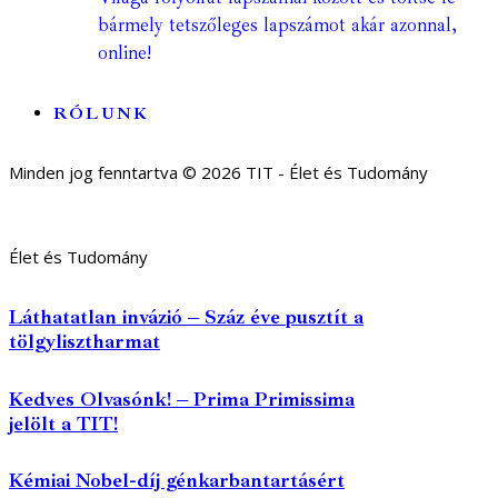
bármely tetszőleges lapszámot akár azonnal,
online!
RÓLUNK
Minden jog fenntartva © 2026 TIT - Élet és Tudomány
Élet és Tudomány
Láthatatlan invázió – Száz éve pusztít a
tölgylisztharmat
Kedves Olvasónk! – Prima Primissima
jelölt a TIT!
Kémiai Nobel-díj génkarbantartásért