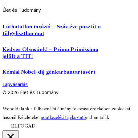
Élet és Tudomány
Láthatatlan invázió – Száz éve pusztít a
tölgylisztharmat
Kedves Olvasónk! – Prima Primissima
jelölt a TIT!
Kémiai Nobel-díj génkarbantartásért
Lapvásárlás
© 2026 Élet és Tudomány
facebook-
youtube-
email
Weboldalunk a felhasználói élmény fokozása érdekében cookiekat
1
1
használ Részleteket
adatkezelési tájékoztató
nkban talál.
ELFOGAD