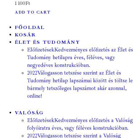
1 100
Ft
ADD TO CART
FŐOLDAL
KOSÁR
ÉLET ÉS TUDOMÁNY
Előfizetések
Kedvezményes előfizetés az Élet és
Tudomány hetilapra éves, féléves, vagy
negyedéves konstrukcióban.
2022
Válogasson tetszése szerint az Élet és
Tudomány hetilap lapszámai között és töltse le
bármely tetszőleges lapszámot akár azonnal,
online!
VALÓSÁG
Előfizetések
Kedvezményes előfizetés a Valóság
folyóiratra éves, vagy féléves konstrukcióban.
2022
Válogasson tetszése szerint a Valóság