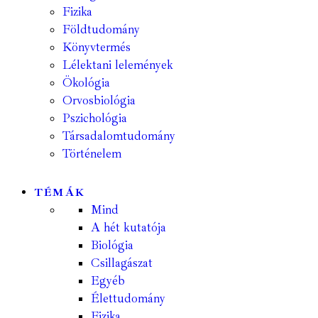
Fizika
Földtudomány
Könyvtermés
Lélektani lelemények
Ökológia
Orvosbiológia
Pszichológia
Társadalomtudomány
Történelem
TÉMÁK
Mind
A hét kutatója
Biológia
Csillagászat
Egyéb
Élettudomány
Fizika