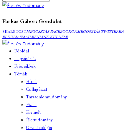
Farkas Gábor: Gondolat
MEGOSZTÁS
MEGOSZTÁS
ELK
SHARE POST
MEGOSZTÁS FACEBOOKON
MEGOSZTÁS TWITTEREN
FACEBOOKON
COPY
TWITTEREN
EMA
ELKÜLD EMAILBEN
LINK KÜLDÉSE
URL
TO
Főoldal
CLIPBOARD
Lapvásárlás
Friss cikkek
Témák
Hírek
Csillagászat
Társadalomtudomány
Fizika
Kiemelt
Élettudomány
Orvosbiológia