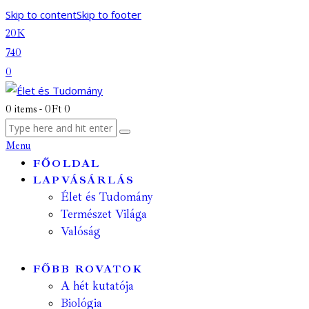
Skip to content
Skip to footer
20K
740
0
0 items
-
0Ft
0
Menu
FŐOLDAL
LAPVÁSÁRLÁS
Élet és Tudomány
Természet Világa
Valóság
FŐBB ROVATOK
A hét kutatója
Biológia