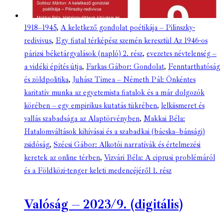
1918–1945
,
A keletkező gondolat poétikája – Pilinszky-
redivivus
,
Egy fiatal térképész szemén keresztül Az 1946-os
párizsi béketárgyalások (napló) 2. rész
,
evezetes névtelenség –
a vidéki építés útja
,
Farkas Gábor: Gondolat
,
Fenntarthatóság
és zöldpolitika
,
Juhász Tímea – Németh Pál: Önkéntes
karitatív munka az egyetemista fiatalok és a már dolgozók
körében – egy empirikus kutatás tükrében
,
lelkiismeret és
vallás szabadsága az Alaptörvényben
,
Makkai Béla:
Hatalomváltások kihívásai és a szabadkai (bácska–bánsági)
zsidóság
,
Szécsi Gábor: Alkotói narratívák és értelmezési
keretek az online térben
,
Vizvári Béla: A ciprusi problémáról
és a Földközi-tenger keleti medencéjéről 1. rész
Valóság – 2023/9. (digitális)