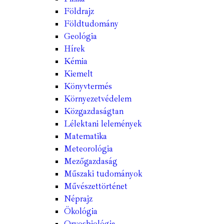
Földrajz
Földtudomány
Geológia
Hírek
Kémia
Kiemelt
Könyvtermés
Környezetvédelem
Közgazdaságtan
Lélektani lelemények
Matematika
Meteorológia
Mezőgazdaság
Műszaki tudományok
Művészettörténet
Néprajz
Ökológia
Orvosbiológia