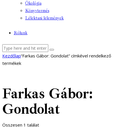
Ökológia
Könyvtermés
Lélektani lelemények
Rólunk
facebook-
youtube-
email
Kezdőlap
“Farkas Gábor: Gondolat” címkével rendelkező
1
1
termékek
Farkas Gábor:
Gondolat
Összesen 1 találat