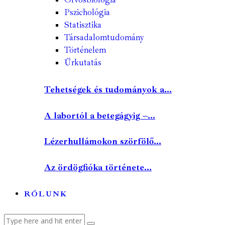
Pszichológia
Statisztika
Társadalomtudomány
Történelem
Űrkutatás
Tehetségek és tudományok a...
A labortól a betegágyig –...
Lézerhullámokon szörfölő...
Az ördögfióka története...
RÓLUNK