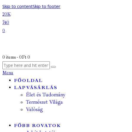
Skip to content
Skip to footer
20K
740
0
0 items
-
0Ft
0
Menu
FŐOLDAL
LAPVÁSÁRLÁS
Élet és Tudomány
Természet Világa
Valóság
FŐBB ROVATOK