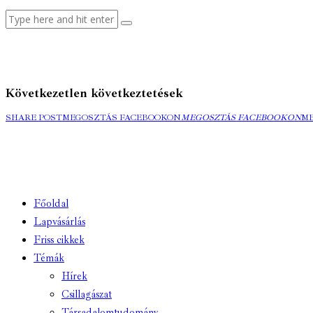
Következetlen következtetések
SHARE POST
MEGOSZTÁS FACEBOOKON
MEGOSZTÁS FACEBOOKON
M
Főoldal
Lapvásárlás
Friss cikkek
Témák
Hírek
Csillagászat
Társadalomtudomány