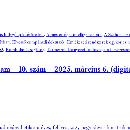
s bolygó új kísérőre lelt
,
A mesterséges intelligencia ára
,
A Szaturnusz e
ltban
,
Elvesző csimpánzdialektusok
,
Emlékezeti rendszerek egykor és 
s?
,
Rombolás és segítség
,
Természeti környezet fontossága a tervezésbe
 – 10. szám – 2025. március 6. (digitá
Tudomány hetilapra éves, féléves, vagy negyedéves konstrukci