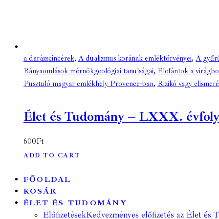
a darázscincérek
,
A dualizmus korának emléktörvényei
,
A gyűrű
Bányaomlások mérnökgeológiai tanulságai
,
Elefántok a virágbo
Pusztuló magyar emlékhely Provence-ban
,
Rizikó vagy elismeré
Élet és Tudomány – LXXX. évfolyam
600
Ft
ADD TO CART
FŐOLDAL
KOSÁR
ÉLET ÉS TUDOMÁNY
Előfizetések
Kedvezményes előfizetés az Élet és 