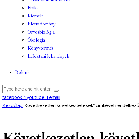
Fizika
Kiemelt
Élettudomány
Orvosbiológia
Ökológia
Könyvtermés
Lélektani lelemények
Rólunk
facebook-1
youtube-1
email
Kezdőlap
“Következetlen következtetések” címkével rendelkez
Következetlen követ