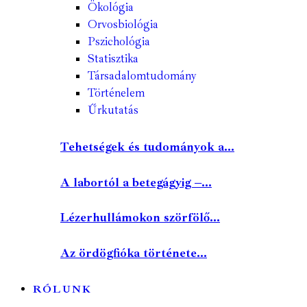
Ökológia
Orvosbiológia
Pszichológia
Statisztika
Társadalomtudomány
Történelem
Űrkutatás
Tehetségek és tudományok a...
A labortól a betegágyig –...
Lézerhullámokon szörfölő...
Az ördögfióka története...
RÓLUNK