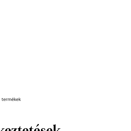
ő termékek
keztetések