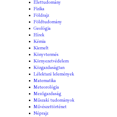
Élettudomány
Fizika
Földrajz
Földtudomány
Geológia
Hírek
Kémia
Kiemelt
Könyvtermés
Környezetvédelem
Közgazdaságtan
Lélektani lelemények
Matematika
Meteorológia
Mezőgazdaság
Műszaki tudományok
Művészettörténet
Néprajz