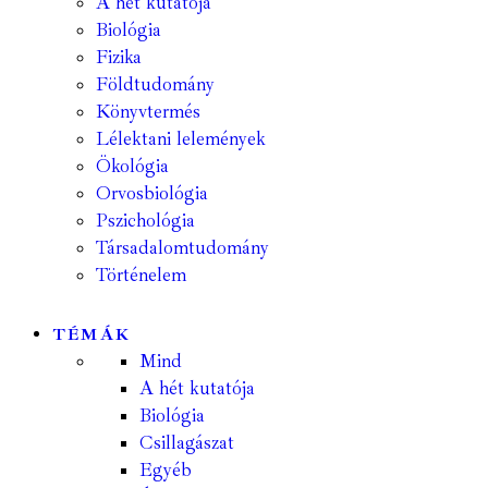
A hét kutatója
Biológia
Fizika
Földtudomány
Könyvtermés
Lélektani lelemények
Ökológia
Orvosbiológia
Pszichológia
Társadalomtudomány
Történelem
TÉMÁK
Mind
A hét kutatója
Biológia
Csillagászat
Egyéb