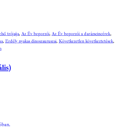
lső trójaija
,
Az Év beporzói
,
Az Év beporzói a darázscincérek
,
ma
,
Erdély nyakas dinoszauruszai
,
Következetlen következtetések
,
n
lis)
óban.