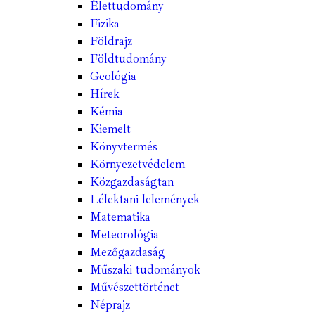
Élettudomány
Fizika
Földrajz
Földtudomány
Geológia
Hírek
Kémia
Kiemelt
Könyvtermés
Környezetvédelem
Közgazdaságtan
Lélektani lelemények
Matematika
Meteorológia
Mezőgazdaság
Műszaki tudományok
Művészettörténet
Néprajz