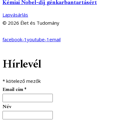
Kémiai Nobel-díj génkarbantartásért
Lapvásárlás
© 2026 Élet és Tudomány
facebook-1
youtube-1
email
Hírlevél
*
kötelező mezők
Email cím
*
Név