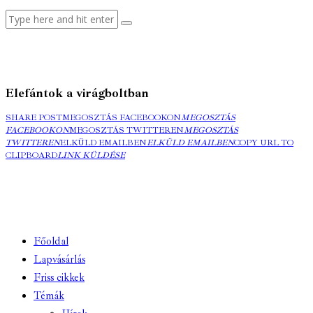
Elefántok a virágboltban
SHARE POST
MEGOSZTÁS FACEBOOKON
MEGOSZTÁS
FACEBOOKON
MEGOSZTÁS TWITTEREN
MEGOSZTÁS
TWITTEREN
ELKÜLD EMAILBEN
ELKÜLD EMAILBEN
COPY URL TO
CLIPBOARD
LINK KÜLDÉSE
Főoldal
Lapvásárlás
Friss cikkek
Témák