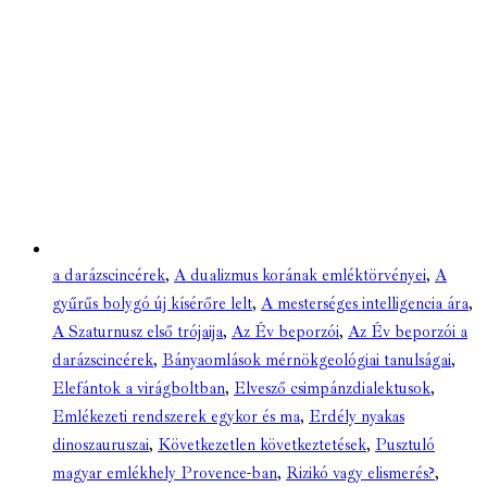
a darázscincérek
,
A dualizmus korának emléktörvényei
,
A
gyűrűs bolygó új kísérőre lelt
,
A mesterséges intelligencia ára
,
A Szaturnusz első trójaija
,
Az Év beporzói
,
Az Év beporzói a
darázscincérek
,
Bányaomlások mérnökgeológiai tanulságai
,
Elefántok a virágboltban
,
Elvesző csimpánzdialektusok
,
Emlékezeti rendszerek egykor és ma
,
Erdély nyakas
dinoszauruszai
,
Következetlen következtetések
,
Pusztuló
magyar emlékhely Provence-ban
,
Rizikó vagy elismerés?
,