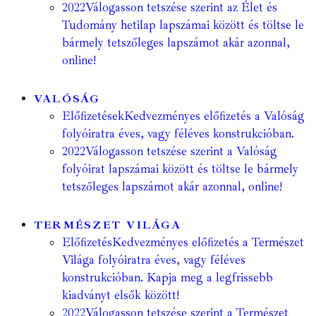
2022
Válogasson tetszése szerint az Élet és
Tudomány hetilap lapszámai között és töltse le
bármely tetszőleges lapszámot akár azonnal,
online!
VALÓSÁG
Előfizetések
Kedvezményes előfizetés a Valóság
folyóiratra éves, vagy féléves konstrukcióban.
2022
Válogasson tetszése szerint a Valóság
folyóirat lapszámai között és töltse le bármely
tetszőleges lapszámot akár azonnal, online!
TERMÉSZET VILÁGA
Előfizetés
Kedvezményes előfizetés a Természet
Világa folyóiratra éves, vagy féléves
konstrukcióban. Kapja meg a legfrissebb
kiadványt elsők között!
2022
Válogasson tetszése szerint a Természet