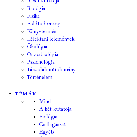
A hét kutatója
Biológia
Fizika
Földtudomány
Könyvtermés
Lélektani lelemények
Ökológia
Orvosbiológia
Pszichológia
Társadalomtudomány
Történelem
TÉMÁK
Mind
A hét kutatója
Biológia
Csillagászat
Egyéb