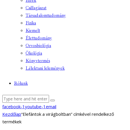
Hírek
Csillagászat
Társadalomtudomány
Fizika
Kiemelt
Élettudomány
Orvosbiológia
Ökológia
Könyvtermés
Lélektani lelemények
Rólunk
facebook-1
youtube-1
email
Kezdőlap
“Elefántok a virágboltban” címkével rendelkező
termékek