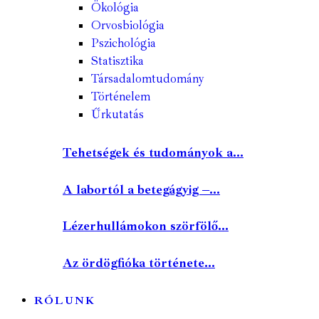
Ökológia
Orvosbiológia
Pszichológia
Statisztika
Társadalomtudomány
Történelem
Űrkutatás
Tehetségek és tudományok a...
A labortól a betegágyig –...
Lézerhullámokon szörfölő...
Az ördögfióka története...
RÓLUNK