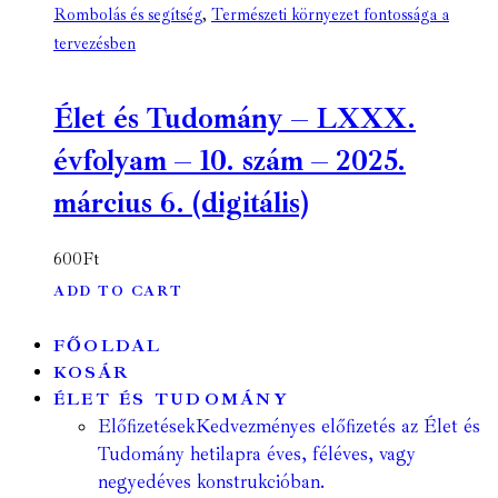
Rombolás és segítség
,
Természeti környezet fontossága a
tervezésben
Élet és Tudomány – LXXX.
évfolyam – 10. szám – 2025.
március 6. (digitális)
600
Ft
ADD TO CART
FŐOLDAL
KOSÁR
ÉLET ÉS TUDOMÁNY
Előfizetések
Kedvezményes előfizetés az Élet és
Tudomány hetilapra éves, féléves, vagy
negyedéves konstrukcióban.