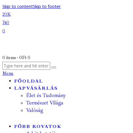
Skip to content
Skip to footer
20K
740
0
0 items
-
0Ft
0
Menu
FŐOLDAL
LAPVÁSÁRLÁS
Élet és Tudomány
Természet Világa
Valóság
FŐBB ROVATOK