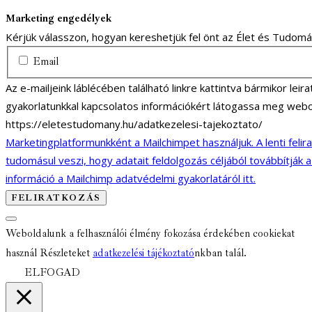
Marketing engedélyek
Kérjük válasszon, hogyan kereshetjük fel önt az Élet és Tudom
Email
Az e-mailjeink láblécében található linkre kattintva bármikor lei
gyakorlatunkkal kapcsolatos információkért látogassa meg webo
https://eletestudomany.hu/adatkezelesi-tajekoztato/
Marketingplatformunkként a Mailchimpet használjuk. A lenti felir
tudomásul veszi, hogy adatait feldolgozás céljából továbbítják 
információ a Mailchimp adatvédelmi gyakorlatáról itt.
Weboldalunk a felhasználói élmény fokozása érdekében cookiekat
használ Részleteket
adatkezelési tájékoztató
nkban talál.
ELFOGAD