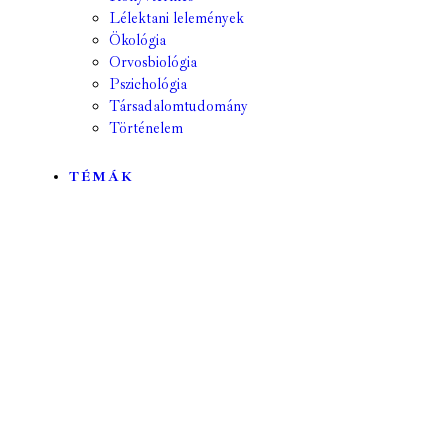
Lélektani lelemények
Ökológia
Orvosbiológia
Pszichológia
Társadalomtudomány
Történelem
TÉMÁK
Mind
A hét kutatója
Biológia
Csillagászat
Egyéb
Élettudomány
Fizika
Földrajz
Földtudomány
Geológia
Hírek