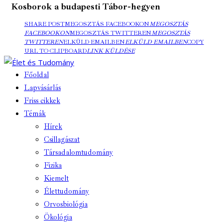
Kosborok a budapesti Tábor-hegyen
SHARE POST
MEGOSZTÁS FACEBOOKON
MEGOSZTÁS
FACEBOOKON
MEGOSZTÁS TWITTEREN
MEGOSZTÁS
TWITTEREN
ELKÜLD EMAILBEN
ELKÜLD EMAILBEN
COPY
URL TO CLIPBOARD
LINK KÜLDÉSE
Főoldal
Lapvásárlás
Friss cikkek
Témák
Hírek
Csillagászat
Társadalomtudomány
Fizika
Kiemelt
Élettudomány
Orvosbiológia
Ökológia