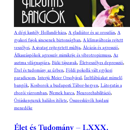
A dégi kastély Hollandi-háza
,
A gladiátor és az oroszlán
,
A
gyakori fajok sincsenek biztonságban
,
A klímaváltozás rejtett
veszélyei
,
A sivatag rejtegetett múltja
,
Álcázás és agresszió
,
Álkaszáspókok agresszív mimikrije és vibrotropizmusa
,
Az
asztma világnapjára
,
Büki tájszavak
,
Életveszélyes depresszió
,
Étel és tudomány az űrben
,
Földi pokollá vált egykori
paradicsom
,
Interjú Meier Orsolyával
,
Ízeltlábúakat mímelő
bangók
,
Kosborok a budapesti Tábor-hegyen
,
Látogatás a
zborói várromban
,
Nemek harca
,
Neurorehabilitáció
,
Óriáskenguruk halálos ítélete
,
Összeesküvők hajdani
menedéke
Élet és Tudomány – LXXX.