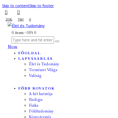
Skip to content
Skip to footer
20K
740
0
0 items
-
0Ft
0
Menu
FŐOLDAL
LAPVÁSÁRLÁS
Élet és Tudomány
Természet Világa
Valóság
FŐBB ROVATOK
A hét kutatója
Biológia
Fizika
Földtudomány
Könyvtermés