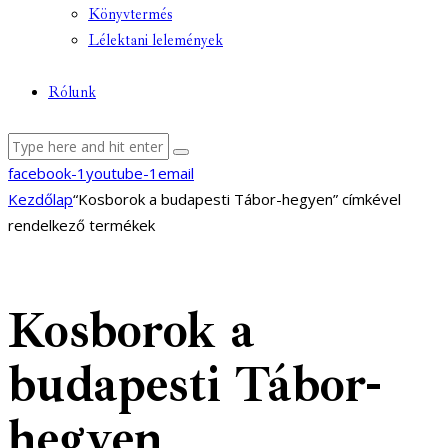
Könyvtermés
Lélektani lelemények
Rólunk
facebook-1
youtube-1
email
Kezdőlap
“Kosborok a budapesti Tábor-hegyen” címkével
rendelkező termékek
Kosborok a
budapesti Tábor-
hegyen