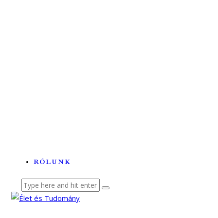
Tehetségek és tudományok a...
A labortól a betegágyig –...
Lézerhullámokon szörfölő...
Az ördögfióka története...
RÓLUNK