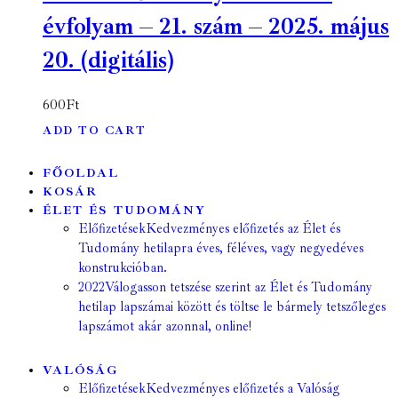
évfolyam – 21. szám – 2025. május
20. (digitális)
600
Ft
ADD TO CART
FŐOLDAL
KOSÁR
ÉLET ÉS TUDOMÁNY
Előfizetések
Kedvezményes előfizetés az Élet és
Tudomány hetilapra éves, féléves, vagy negyedéves
konstrukcióban.
2022
Válogasson tetszése szerint az Élet és Tudomány
hetilap lapszámai között és töltse le bármely tetszőleges
lapszámot akár azonnal, online!
VALÓSÁG
Előfizetések
Kedvezményes előfizetés a Valóság