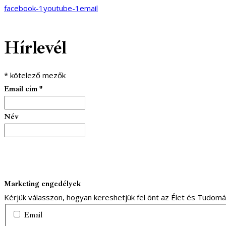
facebook-1
youtube-1
email
Hírlevél
*
kötelező mezők
Email cím
*
Név
Marketing engedélyek
Kérjük válasszon, hogyan kereshetjük fel önt az Élet és Tudom
Email