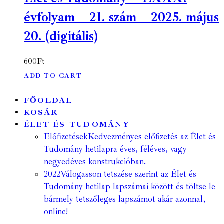
évfolyam – 21. szám – 2025. május
20. (digitális)
600
Ft
ADD TO CART
FŐOLDAL
KOSÁR
ÉLET ÉS TUDOMÁNY
Előfizetések
Kedvezményes előfizetés az Élet és
Tudomány hetilapra éves, féléves, vagy
negyedéves konstrukcióban.
2022
Válogasson tetszése szerint az Élet és
Tudomány hetilap lapszámai között és töltse le
bármely tetszőleges lapszámot akár azonnal,
online!