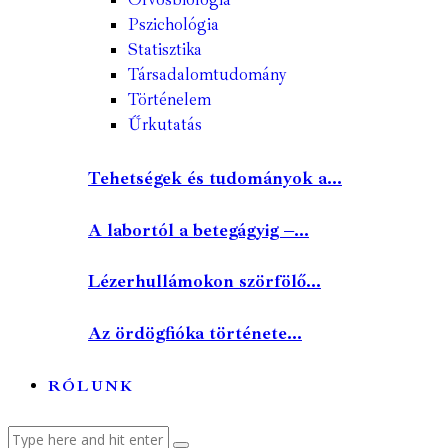
Pszichológia
Statisztika
Társadalomtudomány
Történelem
Űrkutatás
Tehetségek és tudományok a...
A labortól a betegágyig –...
Lézerhullámokon szörfölő...
Az ördögfióka története...
RÓLUNK