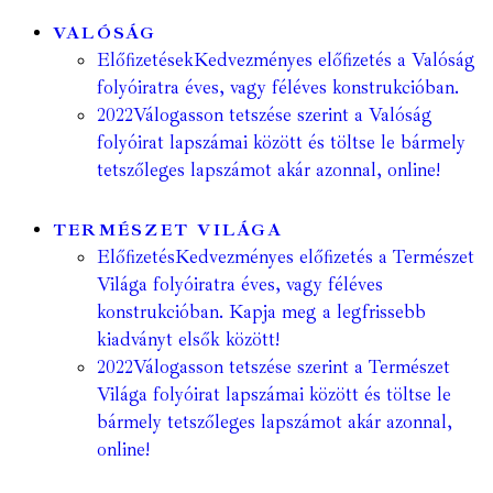
VALÓSÁG
Előfizetések
Kedvezményes előfizetés a Valóság
folyóiratra éves, vagy féléves konstrukcióban.
2022
Válogasson tetszése szerint a Valóság
folyóirat lapszámai között és töltse le bármely
tetszőleges lapszámot akár azonnal, online!
TERMÉSZET VILÁGA
Előfizetés
Kedvezményes előfizetés a Természet
Világa folyóiratra éves, vagy féléves
konstrukcióban. Kapja meg a legfrissebb
kiadványt elsők között!
2022
Válogasson tetszése szerint a Természet
Világa folyóirat lapszámai között és töltse le
bármely tetszőleges lapszámot akár azonnal,
online!