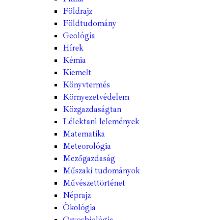
Földrajz
Földtudomány
Geológia
Hírek
Kémia
Kiemelt
Könyvtermés
Környezetvédelem
Közgazdaságtan
Lélektani lelemények
Matematika
Meteorológia
Mezőgazdaság
Műszaki tudományok
Művészettörténet
Néprajz
Ökológia
Orvosbiológia