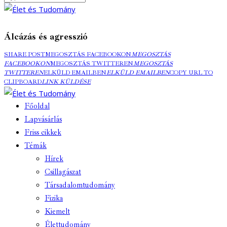
Álcázás és agresszió
SHARE POST
MEGOSZTÁS FACEBOOKON
MEGOSZTÁS
FACEBOOKON
MEGOSZTÁS TWITTEREN
MEGOSZTÁS
TWITTEREN
ELKÜLD EMAILBEN
ELKÜLD EMAILBEN
COPY URL TO
CLIPBOARD
LINK KÜLDÉSE
Főoldal
Lapvásárlás
Friss cikkek
Témák
Hírek
Csillagászat
Társadalomtudomány
Fizika
Kiemelt
Élettudomány