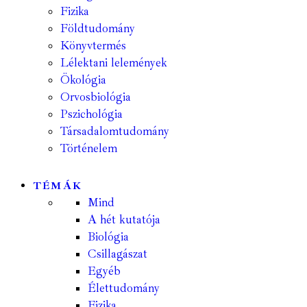
Fizika
Földtudomány
Könyvtermés
Lélektani lelemények
Ökológia
Orvosbiológia
Pszichológia
Társadalomtudomány
Történelem
TÉMÁK
Mind
A hét kutatója
Biológia
Csillagászat
Egyéb
Élettudomány
Fizika