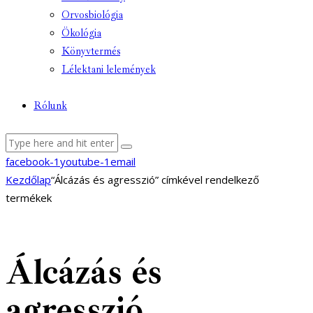
Orvosbiológia
Ökológia
Könyvtermés
Lélektani lelemények
Rólunk
facebook-1
youtube-1
email
Kezdőlap
“Álcázás és agresszió” címkével rendelkező
termékek
Álcázás és
agresszió