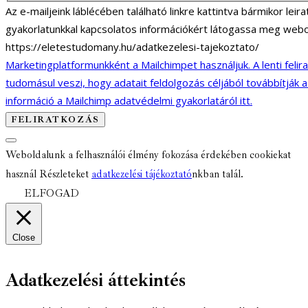
Az e-mailjeink láblécében található linkre kattintva bármikor lei
gyakorlatunkkal kapcsolatos információkért látogassa meg webo
https://eletestudomany.hu/adatkezelesi-tajekoztato/
Marketingplatformunkként a Mailchimpet használjuk. A lenti felir
tudomásul veszi, hogy adatait feldolgozás céljából továbbítják 
információ a Mailchimp adatvédelmi gyakorlatáról itt.
Weboldalunk a felhasználói élmény fokozása érdekében cookiekat
használ Részleteket
adatkezelési tájékoztató
nkban talál.
ELFOGAD
Close
Adatkezelési áttekintés