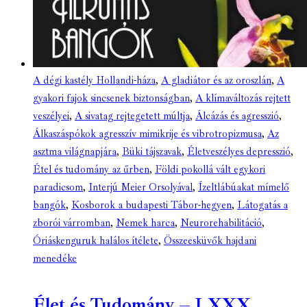
A dégi kastély Hollandi-háza
,
A gladiátor és az oroszlán
,
A
gyakori fajok sincsenek biztonságban
,
A klímaváltozás rejtett
veszélyei
,
A sivatag rejtegetett múltja
,
Álcázás és agresszió
,
Álkaszáspókok agresszív mimikrije és vibrotropizmusa
,
Az
asztma világnapjára
,
Büki tájszavak
,
Életveszélyes depresszió
,
Étel és tudomány az űrben
,
Földi pokollá vált egykori
paradicsom
,
Interjú Meier Orsolyával
,
Ízeltlábúakat mímelő
bangók
,
Kosborok a budapesti Tábor-hegyen
,
Látogatás a
zborói várromban
,
Nemek harca
,
Neurorehabilitáció
,
Óriáskenguruk halálos ítélete
,
Összeesküvők hajdani
menedéke
Élet és Tudomány – LXXX.