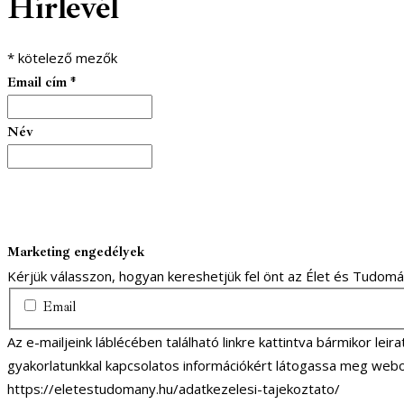
Hírlevél
*
kötelező mezők
Email cím
*
Név
Marketing engedélyek
Kérjük válasszon, hogyan kereshetjük fel önt az Élet és Tudom
Email
Az e-mailjeink láblécében található linkre kattintva bármikor lei
gyakorlatunkkal kapcsolatos információkért látogassa meg webo
https://eletestudomany.hu/adatkezelesi-tajekoztato/