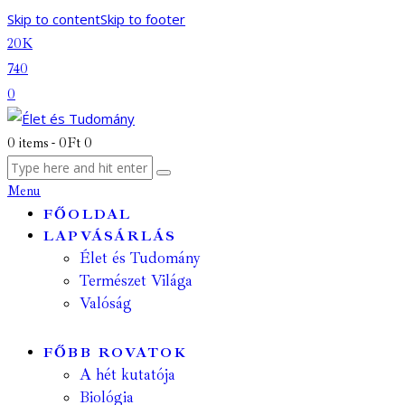
Skip to content
Skip to footer
20K
740
0
0 items
-
0Ft
0
Menu
FŐOLDAL
LAPVÁSÁRLÁS
Élet és Tudomány
Természet Világa
Valóság
FŐBB ROVATOK
A hét kutatója
Biológia