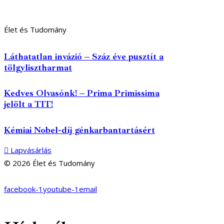
Élet és Tudomány
Láthatatlan invázió – Száz éve pusztít a
tölgylisztharmat
Kedves Olvasónk! – Prima Primissima
jelölt a TIT!
Kémiai Nobel-díj génkarbantartásért
Lapvásárlás
© 2026 Élet és Tudomány
facebook-1
youtube-1
email