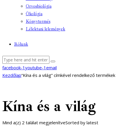
Orvosbiológia
Ökológia
Könyvtermés
Lélektani lelemények
Rólunk
facebook-1
youtube-1
email
Kezdőlap
“Kína és a világ” címkével rendelkező termékek
Kína és a világ
Mind a(z) 2 találat megjelenítve
Sorted by latest