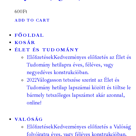
600
Ft
ADD TO CART
FŐOLDAL
KOSÁR
ÉLET ÉS TUDOMÁNY
Előfizetések
Kedvezményes előfizetés az Élet és
Tudomány hetilapra éves, féléves, vagy
negyedéves konstrukcióban.
2022
Válogasson tetszése szerint az Élet és
Tudomány hetilap lapszámai között és töltse le
bármely tetszőleges lapszámot akár azonnal,
online!
VALÓSÁG
Előfizetések
Kedvezményes előfizetés a Valóság
folyóiratra éves, vagy féléves konstrukcióban.