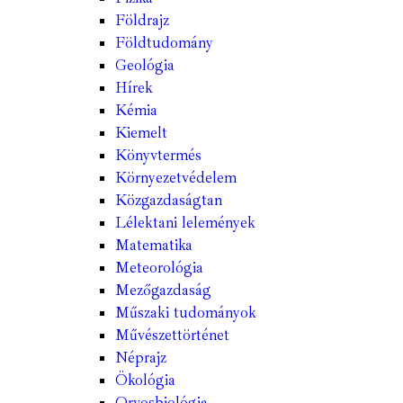
Földrajz
Földtudomány
Geológia
Hírek
Kémia
Kiemelt
Könyvtermés
Környezetvédelem
Közgazdaságtan
Lélektani lelemények
Matematika
Meteorológia
Mezőgazdaság
Műszaki tudományok
Művészettörténet
Néprajz
Ökológia
Orvosbiológia