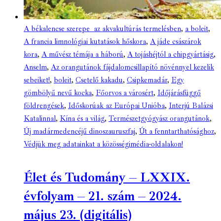
A békalencse szerepe az akvakultúrás termelésben
,
a boleit
,
A francia limnológiai kutatások hőskora
,
A jáde császárok
kora
,
A művész témája a háború
,
A tojáshéjtól a chipgyártásig
,
Anselm
,
Az orangutánok fájdalomcsillapító növénnyel kezelik
sebeiket!
,
boleit
,
Csetelő kakadu
,
Csipkemadár
,
Egy
gömbölyű nevű kocka
,
Főorvos a városért
,
Időjárásfüggő
földrengések
,
Időskorúak az Európai Unióba
,
Interjú Balázsi
Katalinnal
,
Kína és a világ
,
Természetgyógyász orangutánok
,
Új madármedencéjű dinoszauruszfaj
,
Út a fenntarthatósághoz
,
Védjük meg adatainkat a közösségimédia-oldalakon!
Élet és Tudomány – LXXIX.
évfolyam – 21. szám – 2024.
május 23. (digitális)