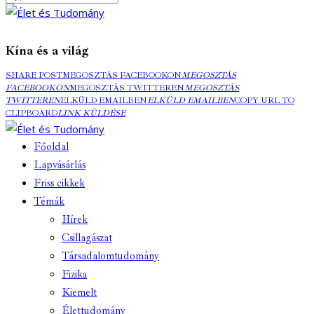
Kína és a világ
SHARE POST
MEGOSZTÁS FACEBOOKON
MEGOSZTÁS
FACEBOOKON
MEGOSZTÁS TWITTEREN
MEGOSZTÁS
TWITTEREN
ELKÜLD EMAILBEN
ELKÜLD EMAILBEN
COPY URL TO
CLIPBOARD
LINK KÜLDÉSE
Főoldal
Lapvásárlás
Friss cikkek
Témák
Hírek
Csillagászat
Társadalomtudomány
Fizika
Kiemelt
Élettudomány