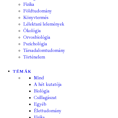
Fizika
Földtudomány
Könyvtermés
Lélektani lelemények
Ökológia
Orvosbiológia
Pszichológia
Társadalomtudomány
Történelem
TÉMÁK
Mind
A hét kutatója
Biológia
Csillagászat
Egyéb
Élettudomány
Fizika