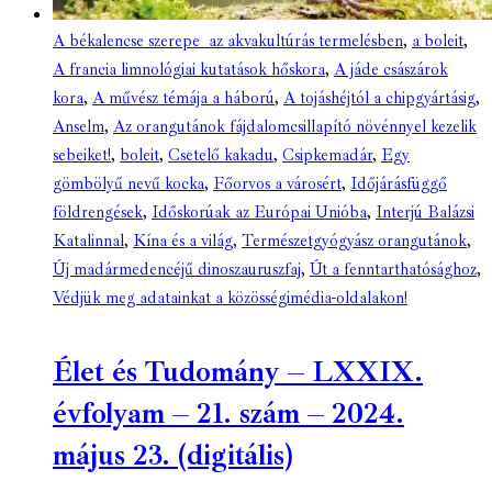
A békalencse szerepe az akvakultúrás termelésben
,
a boleit
,
A francia limnológiai kutatások hőskora
,
A jáde császárok
kora
,
A művész témája a háború
,
A tojáshéjtól a chipgyártásig
,
Anselm
,
Az orangutánok fájdalomcsillapító növénnyel kezelik
sebeiket!
,
boleit
,
Csetelő kakadu
,
Csipkemadár
,
Egy
gömbölyű nevű kocka
,
Főorvos a városért
,
Időjárásfüggő
földrengések
,
Időskorúak az Európai Unióba
,
Interjú Balázsi
Katalinnal
,
Kína és a világ
,
Természetgyógyász orangutánok
,
Új madármedencéjű dinoszauruszfaj
,
Út a fenntarthatósághoz
,
Védjük meg adatainkat a közösségimédia-oldalakon!
Élet és Tudomány – LXXIX.
évfolyam – 21. szám – 2024.
május 23. (digitális)