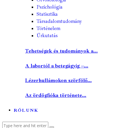
Pszichológia
Statisztika
Társadalomtudomány
Történelem
Űrkutatás
Tehetségek és tudományok a...
A labortól a betegágyig –...
Lézerhullámokon szörfölő...
Az ördögfióka története...
RÓLUNK