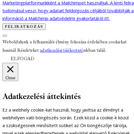
Marketingplatformunkként a Mailchimpet használjuk. A lenti felir
tudomásul veszi, hogy adatait feldolgozás céljából továbbítják 
információ a Mailchimp adatvédelmi gyakorlatáról itt.
Weboldalunk a felhasználói élmény fokozása érdekében cookiekat
használ Részleteket
adatkezelési tájékoztató
nkban talál.
ELFOGAD
Close
Adatkezelési áttekintés
Ez a webhely cookie-kat használ, hogy javítsa az élményt a
webhelyen való böngészés során. Ezek közül a cookie-k közül
a szükségesnek minősített sütiket az Ön böngészője tárolja,
mivel ezek elengedhetetlenek a weboldal alapvető funkcióinak