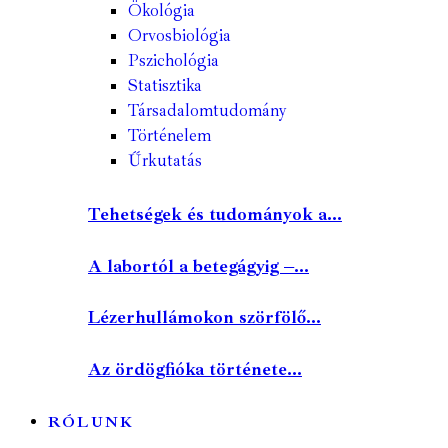
Ökológia
Orvosbiológia
Pszichológia
Statisztika
Társadalomtudomány
Történelem
Űrkutatás
Tehetségek és tudományok a...
A labortól a betegágyig –...
Lézerhullámokon szörfölő...
Az ördögfióka története...
RÓLUNK