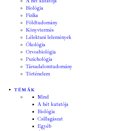
A hét kutatója
Biológia
Fizika
Földtudomány
Könyvtermés
Lélektani lelemények
Ökológia
Orvosbiológia
Pszichológia
Társadalomtudomány
Történelem
TÉMÁK
Mind
A hét kutatója
Biológia
Csillagászat
Egyéb