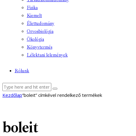
Fizika
Kiemelt
Élettudomány
Orvosbiológia
Ökológia
Könyvtermés
Lélektani lelemények
Rólunk
facebook-
youtube-
email
Kezdőlap
“boleit” címkével rendelkező termékek
1
1
boleit