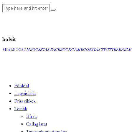
boleit
SHARE POST
MEGOSZTÁS
MEGOSZTÁS FACEBOOKON
MEGOSZTÁS
MEGOSZTÁS TWITTEREN
ELK
ELK
FACEBOOKON
TWITTEREN
EMA
Főoldal
Lapvásárlás
Friss cikkek
Témák
Hírek
Csillagászat
Társadalomtudomány