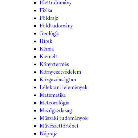
Élettudomány
Fizika
Földrajz
Földtudomány
Geológia
Hírek
Kémia
Kiemelt
Könyvtermés
Környezetvédelem
Közgazdaságtan
Lélektani lelemények
Matematika
Meteorológia
Mezőgazdaság
Műszaki tudományok
Művészettörténet
Néprajz