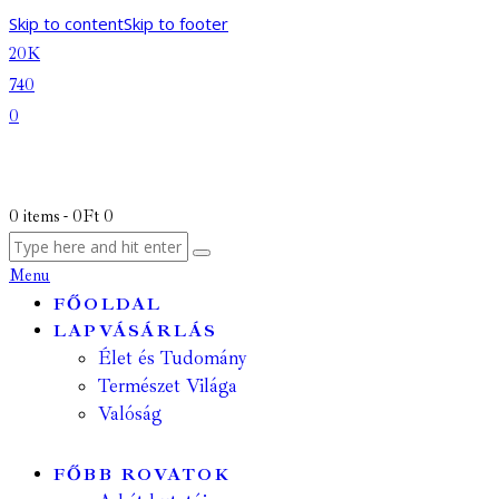
Skip to content
Skip to footer
20K
740
0
0 items
-
0Ft
0
Menu
FŐOLDAL
LAPVÁSÁRLÁS
Élet és Tudomány
Természet Világa
Valóság
FŐBB ROVATOK