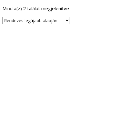
Mind a(z) 2 találat megjelenítve
Sorted
by
latest