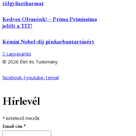
tölgylisztharmat
Kedves Olvasónk! – Prima Primissima
jelölt a TIT!
Kémiai Nobel-díj génkarbantartásért
Lapvásárlás
© 2026 Élet és Tudomány
facebook-1
youtube-1
email
Hírlevél
*
kötelező mezők
Email cím
*