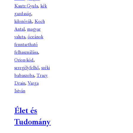
Kautz Gyula
,
kék
gazdaság
,
kilonóvák
,
Koch
Antal
,
magyar
valuta
,
óceánok
fenntartható
felhasználása
,
Orion-köd
,
seregélyfelhő
,
széki
babaszoba
,
Tracy
Drain
,
Varga
István
Élet és
Tudomány