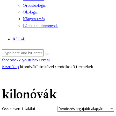
Orvosbiológia
Ökológia
Könyvtermés
Lélektani lelemények
Rólunk
facebook-1
youtube-1
email
Kezdőlap
“kilonóvák” címkével rendelkező termékek
kilonóvák
Összesen 1 találat