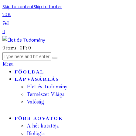
Skip to content
Skip to footer
20K
740
0
0 items
-
0Ft
0
Menu
FŐOLDAL
LAPVÁSÁRLÁS
Élet és Tudomány
Természet Világa
Valóság
FŐBB ROVATOK
A hét kutatója
Biológia