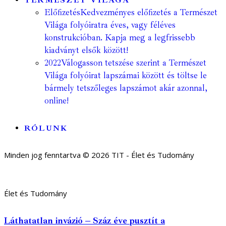
TERMÉSZET VILÁGA
Előfizetés
Kedvezményes előfizetés a Természet
Világa folyóiratra éves, vagy féléves
konstrukcióban. Kapja meg a legfrissebb
kiadványt elsők között!
2022
Válogasson tetszése szerint a Természet
Világa folyóirat lapszámai között és töltse le
bármely tetszőleges lapszámot akár azonnal,
online!
RÓLUNK
Minden jog fenntartva © 2026 TIT - Élet és Tudomány
Élet és Tudomány
Láthatatlan invázió – Száz éve pusztít a