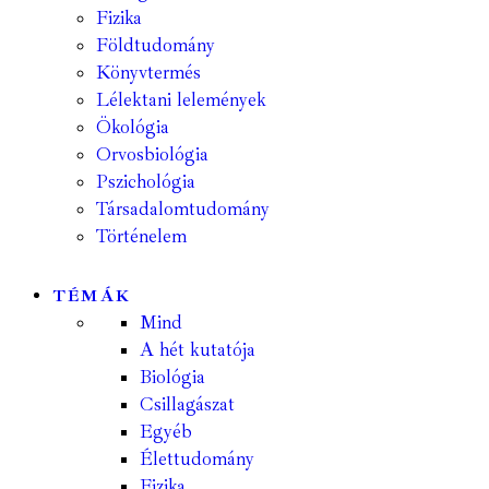
Fizika
Földtudomány
Könyvtermés
Lélektani lelemények
Ökológia
Orvosbiológia
Pszichológia
Társadalomtudomány
Történelem
TÉMÁK
Mind
A hét kutatója
Biológia
Csillagászat
Egyéb
Élettudomány
Fizika