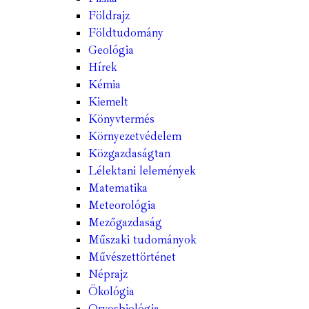
Földrajz
Földtudomány
Geológia
Hírek
Kémia
Kiemelt
Könyvtermés
Környezetvédelem
Közgazdaságtan
Lélektani lelemények
Matematika
Meteorológia
Mezőgazdaság
Műszaki tudományok
Művészettörténet
Néprajz
Ökológia
Orvosbiológia