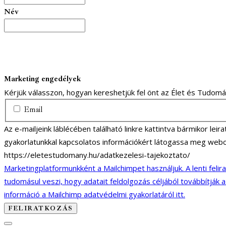
Név
Marketing engedélyek
Kérjük válasszon, hogyan kereshetjük fel önt az Élet és Tudom
Email
Az e-mailjeink láblécében található linkre kattintva bármikor lei
gyakorlatunkkal kapcsolatos információkért látogassa meg webo
https://eletestudomany.hu/adatkezelesi-tajekoztato/
Marketingplatformunkként a Mailchimpet használjuk. A lenti felir
tudomásul veszi, hogy adatait feldolgozás céljából továbbítják 
információ a Mailchimp adatvédelmi gyakorlatáról itt.