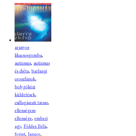
aranyos
likacsosgomba
,
autizmus
,
autizmus
és diéta
,
barlangi
oroszlánok
,
bolygóközi
küldetések
,
csillagászati tavasz
,
ellenségem
ellensége
,
emberi
agy
,
Földes Béla
,
forint
,
Jangce
,