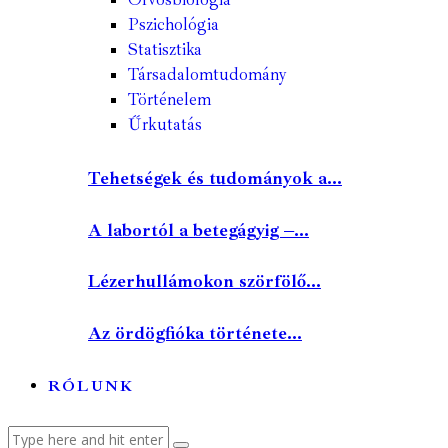
Pszichológia
Statisztika
Társadalomtudomány
Történelem
Űrkutatás
Tehetségek és tudományok a...
A labortól a betegágyig –...
Lézerhullámokon szörfölő...
Az ördögfióka története...
RÓLUNK