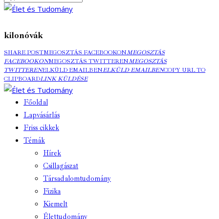
kilonóvák
SHARE POST
MEGOSZTÁS FACEBOOKON
MEGOSZTÁS
FACEBOOKON
MEGOSZTÁS TWITTEREN
MEGOSZTÁS
TWITTEREN
ELKÜLD EMAILBEN
ELKÜLD EMAILBEN
COPY URL TO
CLIPBOARD
LINK KÜLDÉSE
Főoldal
Lapvásárlás
Friss cikkek
Témák
Hírek
Csillagászat
Társadalomtudomány
Fizika
Kiemelt
Élettudomány