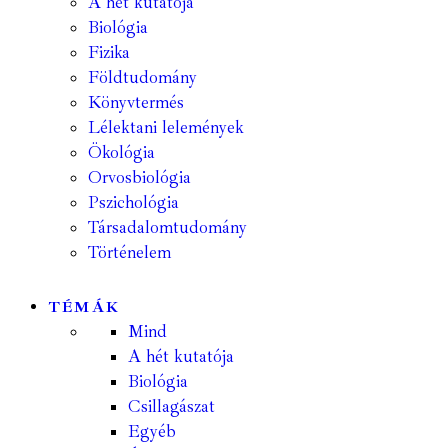
A hét kutatója
Biológia
Fizika
Földtudomány
Könyvtermés
Lélektani lelemények
Ökológia
Orvosbiológia
Pszichológia
Társadalomtudomány
Történelem
TÉMÁK
Mind
A hét kutatója
Biológia
Csillagászat
Egyéb