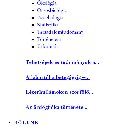
Ökológia
Orvosbiológia
Pszichológia
Statisztika
Társadalomtudomány
Történelem
Űrkutatás
Tehetségek és tudományok a...
A labortól a betegágyig –...
Lézerhullámokon szörfölő...
Az ördögfióka története...
RÓLUNK