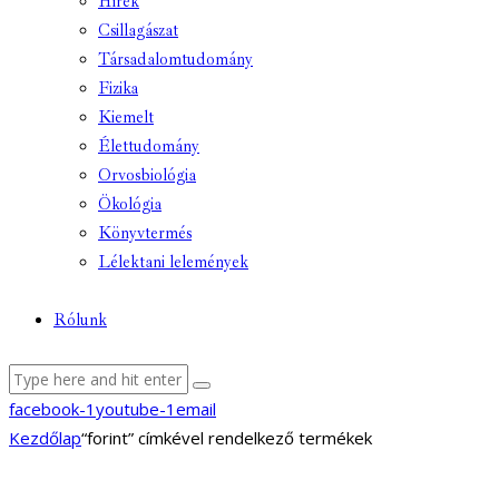
Hírek
Csillagászat
Társadalomtudomány
Fizika
Kiemelt
Élettudomány
Orvosbiológia
Ökológia
Könyvtermés
Lélektani lelemények
Rólunk
facebook-1
youtube-1
email
Kezdőlap
“forint” címkével rendelkező termékek