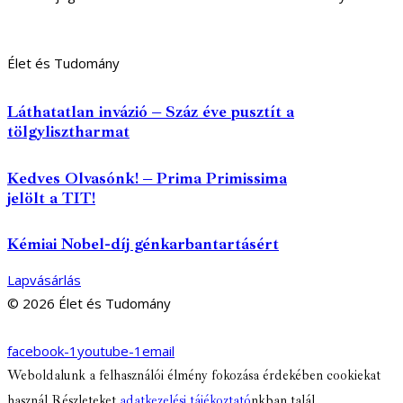
Élet és Tudomány
Láthatatlan invázió – Száz éve pusztít a
tölgylisztharmat
Kedves Olvasónk! – Prima Primissima
jelölt a TIT!
Kémiai Nobel-díj génkarbantartásért
Lapvásárlás
© 2026 Élet és Tudomány
facebook-1
youtube-1
email
Weboldalunk a felhasználói élmény fokozása érdekében cookiekat
használ Részleteket
adatkezelési tájékoztató
nkban talál.