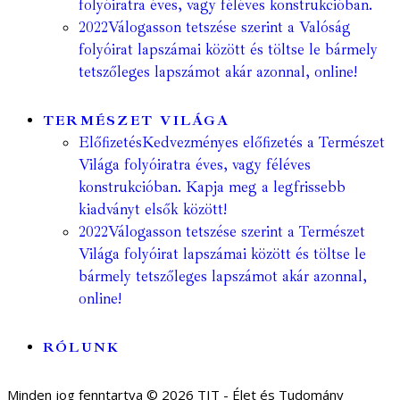
folyóiratra éves, vagy féléves konstrukcióban.
2022
Válogasson tetszése szerint a Valóság
folyóirat lapszámai között és töltse le bármely
tetszőleges lapszámot akár azonnal, online!
TERMÉSZET VILÁGA
Előfizetés
Kedvezményes előfizetés a Természet
Világa folyóiratra éves, vagy féléves
konstrukcióban. Kapja meg a legfrissebb
kiadványt elsők között!
2022
Válogasson tetszése szerint a Természet
Világa folyóirat lapszámai között és töltse le
bármely tetszőleges lapszámot akár azonnal,
online!
RÓLUNK
Minden jog fenntartva © 2026 TIT - Élet és Tudomány