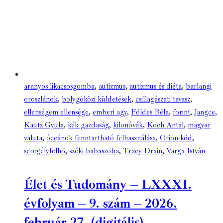
aranyos likacsosgomba
,
autizmus
,
autizmus és diéta
,
barlangi
oroszlánok
,
bolygóközi küldetések
,
csillagászati tavasz
,
ellenségem ellensége
,
emberi agy
,
Földes Béla
,
forint
,
Jangce
,
Kautz Gyula
,
kék gazdaság
,
kilonóvák
,
Koch Antal
,
magyar
valuta
,
óceánok fenntartható felhasználása
,
Orion-köd
,
seregélyfelhő
,
széki babaszoba
,
Tracy Drain
,
Varga István
Élet és Tudomány – LXXXI.
évfolyam – 9. szám – 2026.
február 27. (digitális)