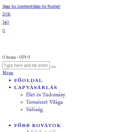
Skip to content
Skip to footer
20K
740
0
0 items
-
0Ft
0
Menu
FŐOLDAL
LAPVÁSÁRLÁS
Élet és Tudomány
Természet Világa
Valóság
FŐBB ROVATOK