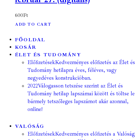
600
Ft
ADD TO CART
FŐOLDAL
KOSÁR
ÉLET ÉS TUDOMÁNY
Előfizetések
Kedvezményes előfizetés az Élet és
Tudomány hetilapra éves, féléves, vagy
negyedéves konstrukcióban.
2022
Válogasson tetszése szerint az Élet és
Tudomány hetilap lapszámai között és töltse le
bármely tetszőleges lapszámot akár azonnal,
online!
VALÓSÁG
Előfizetések
Kedvezményes előfizetés a Valóság