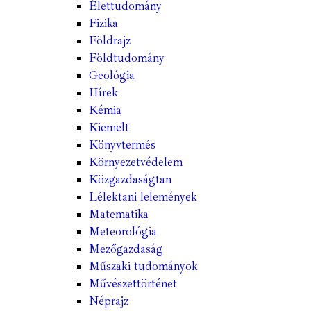
Élettudomány
Fizika
Földrajz
Földtudomány
Geológia
Hírek
Kémia
Kiemelt
Könyvtermés
Környezetvédelem
Közgazdaságtan
Lélektani lelemények
Matematika
Meteorológia
Mezőgazdaság
Műszaki tudományok
Művészettörténet
Néprajz