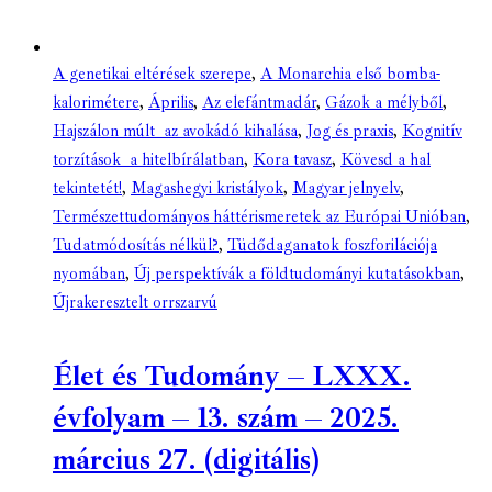
A genetikai eltérések szerepe
,
A Monarchia első bomba-
kalorimétere
,
Április
,
Az elefántmadár
,
Gázok a mélyből
,
Hajszálon múlt az avokádó kihalása
,
Jog és praxis
,
Kognitív
torzítások a hitelbírálatban
,
Kora tavasz
,
Kövesd a hal
tekintetét!
,
Magashegyi kristályok
,
Magyar jelnyelv
,
Természettudományos háttérismeretek az Európai Unióban
,
Tudatmódosítás nélkül?
,
Tüdődaganatok foszforilációja
nyomában
,
Új perspektívák a földtudományi kutatásokban
,
Újrakeresztelt orrszarvú
Élet és Tudomány – LXXX.
évfolyam – 13. szám – 2025.
március 27. (digitális)