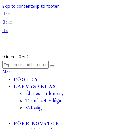
Skip to content
Skip to footer
20K
740
0
0 items
-
0Ft
0
Menu
FŐOLDAL
LAPVÁSÁRLÁS
Élet és Tudomány
Természet Világa
Valóság
FŐBB ROVATOK