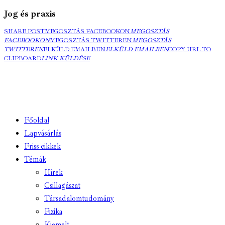
Jog és praxis
SHARE POST
MEGOSZTÁS FACEBOOKON
MEGOSZTÁS
FACEBOOKON
MEGOSZTÁS TWITTEREN
MEGOSZTÁS
TWITTEREN
ELKÜLD EMAILBEN
ELKÜLD EMAILBEN
COPY URL TO
CLIPBOARD
LINK KÜLDÉSE
Főoldal
Lapvásárlás
Friss cikkek
Témák
Hírek
Csillagászat
Társadalomtudomány
Fizika
Kiemelt