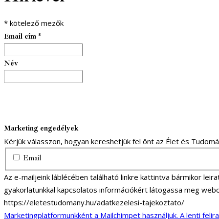
*
kötelező mezők
Email cím
*
Név
Marketing engedélyek
Kérjük válasszon, hogyan kereshetjük fel önt az Élet és Tudom
Email
Az e-mailjeink láblécében található linkre kattintva bármikor lei
gyakorlatunkkal kapcsolatos információkért látogassa meg webo
https://eletestudomany.hu/adatkezelesi-tajekoztato/
Marketingplatformunkként a Mailchimpet használjuk. A lenti felir