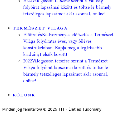
2022
Válogasson tetszése szerint a Valóság
folyóirat lapszámai között és töltse le bármely
tetszőleges lapszámot akár azonnal, online!
TERMÉSZET VILÁGA
Előfizetés
Kedvezményes előfizetés a Természet
Világa folyóiratra éves, vagy féléves
konstrukcióban. Kapja meg a legfrissebb
kiadványt elsők között!
2022
Válogasson tetszése szerint a Természet
Világa folyóirat lapszámai között és töltse le
bármely tetszőleges lapszámot akár azonnal,
online!
RÓLUNK
Minden jog fenntartva © 2026 TIT - Élet és Tudomány