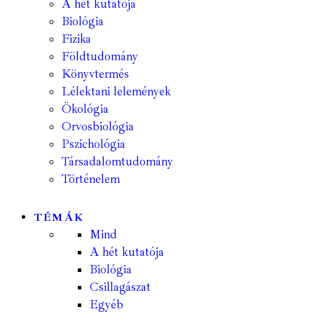
A hét kutatója
Biológia
Fizika
Földtudomány
Könyvtermés
Lélektani lelemények
Ökológia
Orvosbiológia
Pszichológia
Társadalomtudomány
Történelem
TÉMÁK
Mind
A hét kutatója
Biológia
Csillagászat
Egyéb