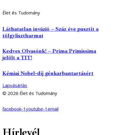
Élet és Tudomány
Láthatatlan invázió – Száz éve pusztít a
tölgylisztharmat
Kedves Olvasónk! – Prima Primissima
jelölt a TIT!
Kémiai Nobel-díj génkarbantartásért
Lapvásárlás
© 2026 Élet és Tudomány
facebook-1
youtube-1
email
Hírlevél