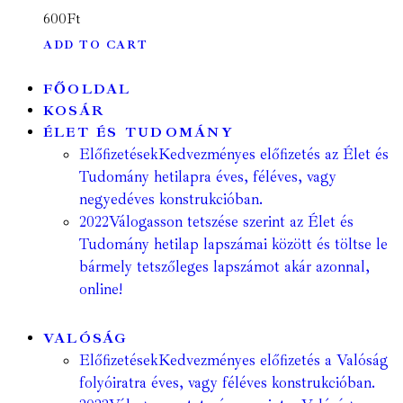
600
Ft
ADD TO CART
FŐOLDAL
KOSÁR
ÉLET ÉS TUDOMÁNY
Előfizetések
Kedvezményes előfizetés az Élet és
Tudomány hetilapra éves, féléves, vagy
negyedéves konstrukcióban.
2022
Válogasson tetszése szerint az Élet és
Tudomány hetilap lapszámai között és töltse le
bármely tetszőleges lapszámot akár azonnal,
online!
VALÓSÁG
Előfizetések
Kedvezményes előfizetés a Valóság
folyóiratra éves, vagy féléves konstrukcióban.