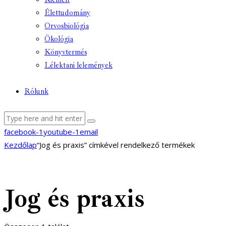
Élettudomány
Orvosbiológia
Ökológia
Könyvtermés
Lélektani lelemények
Rólunk
facebook-1
youtube-1
email
Kezdőlap
“Jog és praxis” címkével rendelkező termékek
Jog és praxis