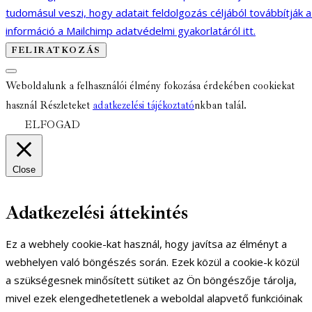
tudomásul veszi, hogy adatait feldolgozás céljából továbbítják 
információ a Mailchimp adatvédelmi gyakorlatáról itt.
Weboldalunk a felhasználói élmény fokozása érdekében cookiekat
használ Részleteket
adatkezelési tájékoztató
nkban talál.
ELFOGAD
Close
Adatkezelési áttekintés
Ez a webhely cookie-kat használ, hogy javítsa az élményt a
webhelyen való böngészés során. Ezek közül a cookie-k közül
a szükségesnek minősített sütiket az Ön böngészője tárolja,
mivel ezek elengedhetetlenek a weboldal alapvető funkcióinak