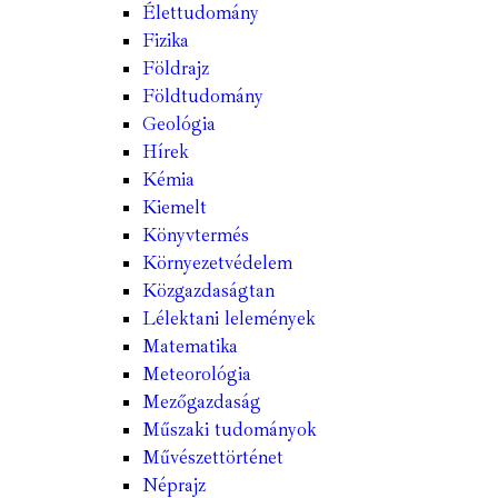
Élettudomány
Fizika
Földrajz
Földtudomány
Geológia
Hírek
Kémia
Kiemelt
Könyvtermés
Környezetvédelem
Közgazdaságtan
Lélektani lelemények
Matematika
Meteorológia
Mezőgazdaság
Műszaki tudományok
Művészettörténet
Néprajz