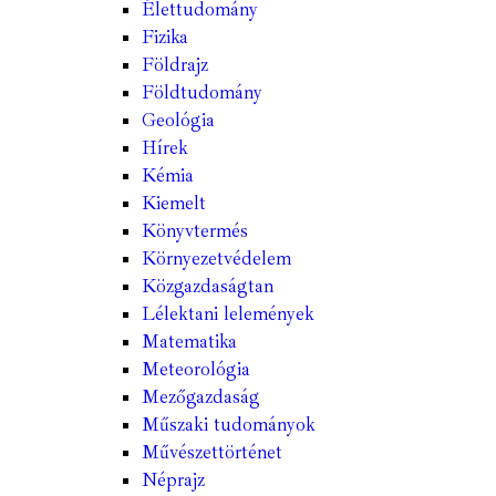
Élettudomány
Fizika
Földrajz
Földtudomány
Geológia
Hírek
Kémia
Kiemelt
Könyvtermés
Környezetvédelem
Közgazdaságtan
Lélektani lelemények
Matematika
Meteorológia
Mezőgazdaság
Műszaki tudományok
Művészettörténet
Néprajz