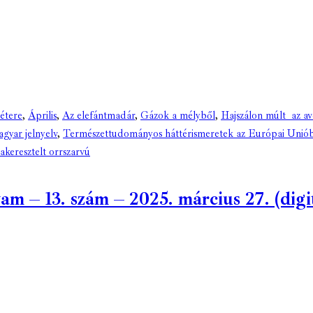
étere
,
Április
,
Az elefántmadár
,
Gázok a mélyből
,
Hajszálon múlt az av
gyar jelnyelv
,
Természettudományos háttérismeretek az Európai Unió
akeresztelt orrszarvú
 – 13. szám – 2025. március 27. (digit