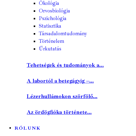
Ökológia
Orvosbiológia
Pszichológia
Statisztika
Társadalomtudomány
Történelem
Űrkutatás
Tehetségek és tudományok a...
A labortól a betegágyig –...
Lézerhullámokon szörfölő...
Az ördögfióka története...
RÓLUNK