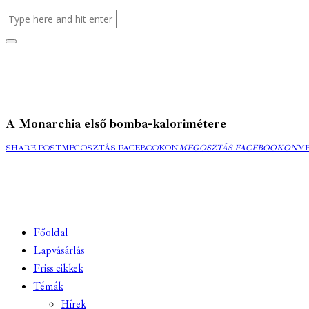
A Monarchia első bomba-kalorimétere
SHARE POST
MEGOSZTÁS FACEBOOKON
MEGOSZTÁS FACEBOOKON
M
Főoldal
Lapvásárlás
Friss cikkek
Témák
Hírek