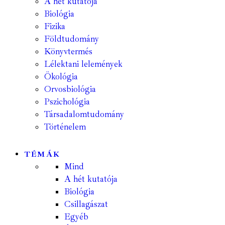
A hét kutatója
Biológia
Fizika
Földtudomány
Könyvtermés
Lélektani lelemények
Ökológia
Orvosbiológia
Pszichológia
Társadalomtudomány
Történelem
TÉMÁK
Mind
A hét kutatója
Biológia
Csillagászat
Egyéb