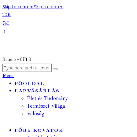
Skip to content
Skip to footer
20K
740
0
0 items
-
0Ft
0
Menu
FŐOLDAL
LAPVÁSÁRLÁS
Élet és Tudomány
Természet Világa
Valóság
FŐBB ROVATOK