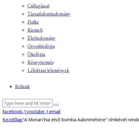
Csillagászat
Társadalomtudomány
Fizika
Kiemelt
Élettudomány
Orvosbiológia
Ökológia
Könyvtermés
Lélektani lelemények
Rólunk
facebook-1
youtube-1
email
Kezdőlap
“A Monarchia első bomba-kalorimétere” címkével ren