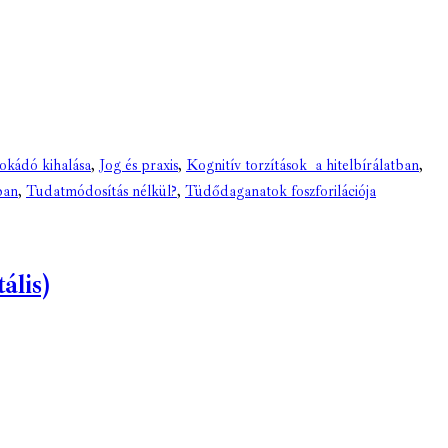
okádó kihalása
,
Jog és praxis
,
Kognitív torzítások a hitelbírálatban
,
ban
,
Tudatmódosítás nélkül?
,
Tüdődaganatok foszforilációja
ális)