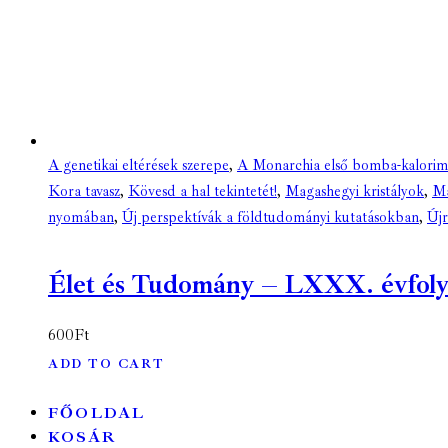
A genetikai eltérések szerepe
,
A Monarchia első bomba-kalorim
Kora tavasz
,
Kövesd a hal tekintetét!
,
Magashegyi kristályok
,
Ma
nyomában
,
Új perspektívák a földtudományi kutatásokban
,
Újr
Élet és Tudomány – LXXX. évfolyam
600
Ft
ADD TO CART
FŐOLDAL
KOSÁR