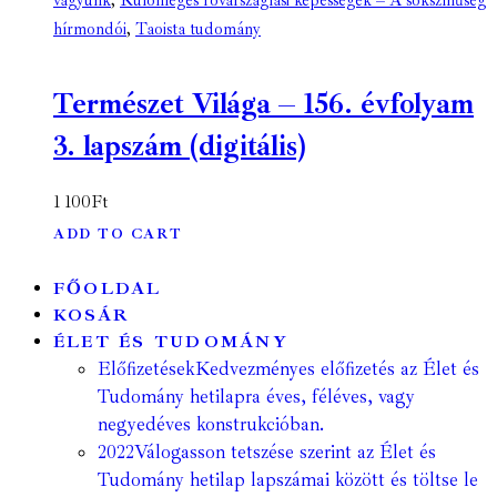
vagyunk
,
Különleges rovarszaglási képességek – A sokszínűség
hírmondói
,
Taoista tudomány
Természet Világa – 156. évfolyam
3. lapszám (digitális)
1 100
Ft
ADD TO CART
FŐOLDAL
KOSÁR
ÉLET ÉS TUDOMÁNY
Előfizetések
Kedvezményes előfizetés az Élet és
Tudomány hetilapra éves, féléves, vagy
negyedéves konstrukcióban.
2022
Válogasson tetszése szerint az Élet és
Tudomány hetilap lapszámai között és töltse le