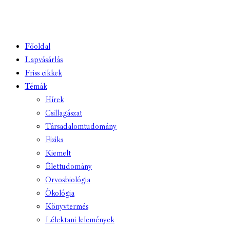
CLIPBOARD
Főoldal
Lapvásárlás
Friss cikkek
Témák
Hírek
Csillagászat
Társadalomtudomány
Fizika
Kiemelt
Élettudomány
Orvosbiológia
Ökológia
Könyvtermés
Lélektani lelemények