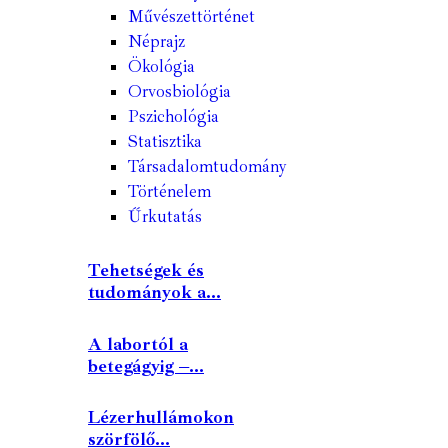
Művészettörténet
Néprajz
Ökológia
Orvosbiológia
Pszichológia
Statisztika
Társadalomtudomány
Történelem
Űrkutatás
Tehetségek és
tudományok a...
A labortól a
betegágyig –...
Lézerhullámokon
szörfölő...