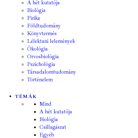
A hét kutatója
Biológia
Fizika
Földtudomány
Könyvtermés
Lélektani lelemények
Ökológia
Orvosbiológia
Pszichológia
Társadalomtudomány
Történelem
TÉMÁK
Mind
A hét kutatója
Biológia
Csillagászat
Egyéb