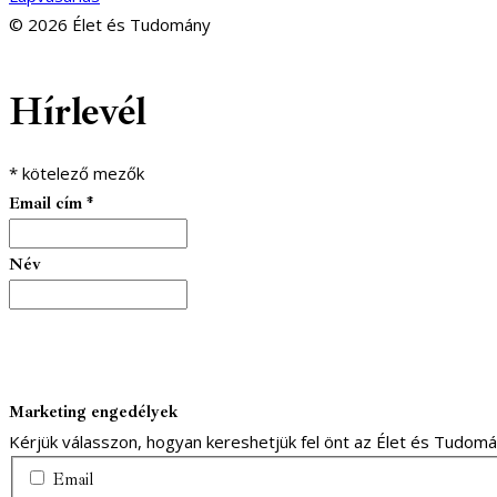
© 2026 Élet és Tudomány
facebook-
youtube-
email
Hírlevél
1
1
*
kötelező mezők
Email cím
*
Név
Marketing engedélyek
Kérjük válasszon, hogyan kereshetjük fel önt az Élet és Tudom
Email