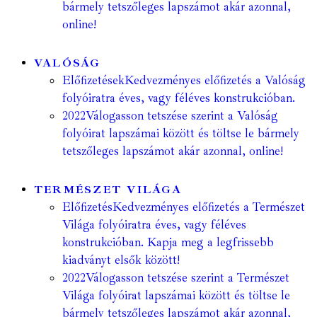
bármely tetszőleges lapszámot akár azonnal,
online!
VALÓSÁG
Előfizetések
Kedvezményes előfizetés a Valóság
folyóiratra éves, vagy féléves konstrukcióban.
2022
Válogasson tetszése szerint a Valóság
folyóirat lapszámai között és töltse le bármely
tetszőleges lapszámot akár azonnal, online!
TERMÉSZET VILÁGA
Előfizetés
Kedvezményes előfizetés a Természet
Világa folyóiratra éves, vagy féléves
konstrukcióban. Kapja meg a legfrissebb
kiadványt elsők között!
2022
Válogasson tetszése szerint a Természet
Világa folyóirat lapszámai között és töltse le
bármely tetszőleges lapszámot akár azonnal,