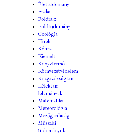
Élettudomány
Fizika
Földrajz
Földtudomány
Geológia
Hírek
Kémia
Kiemelt
Könyvtermés
Környezetvédelem
Közgazdaságtan
Lélektani
lelemények
Matematika
Meteorológia
Mezőgazdaság
Műszaki
tudományok