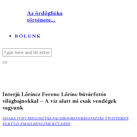
Az ördögfióka
története...
RÓLUNK
Interjú Lőrincz Ferenc Lőrinc búvárfotós
világbajnokkal – A víz alatt mi csak vendégek
vagyunk
MEGOSZTÁS
MEGOSZTÁS
ELK
SHARE POST
MEGOSZTÁS FACEBOOKON
MEGOSZTÁS TWITTEREN
FACEBOOKON
COPY
TWITTEREN
EMA
ELKÜLD EMAILBEN
LINK KÜLDÉSE
URL
TO