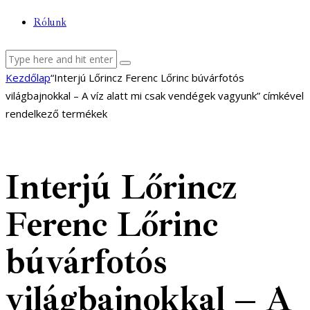
Rólunk
facebook-
youtube-
email
Kezdőlap
“Interjú Lőrincz Ferenc Lőrinc búvárfotós
1
1
világbajnokkal – A víz alatt mi csak vendégek vagyunk” címkével
rendelkező termékek
Interjú Lőrincz
Ferenc Lőrinc
búvárfotós
világbajnokkal – A