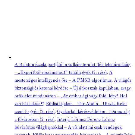
A Balaton északi partjától a vulkáni terület déli lehatárolásáig
– „Exportból visszamaradt” tanúhegyek (2. rész)
,
A
mesterséges intelligencia őse – A PMSB algoritmus
,
A világűr
biztonsági és katonai kérdése – Új űrkorszak kapujában
,
avagy
örök élet mindenáron – „Az ember égi vagy földi lény? Hol
van hát lakása?”
,
Bibliai tájakon – Tur Abdin – Utazás Kelet
szent hegyén (2. rész)
,
Gyakorlati kérészvédelem – Dunavirág
a fővárosban (2. rész)
,
Interjú Lőrincz Ferenc Lőrinc
búvárfotós világbajnokkal – A víz alatt mi csak vendégek