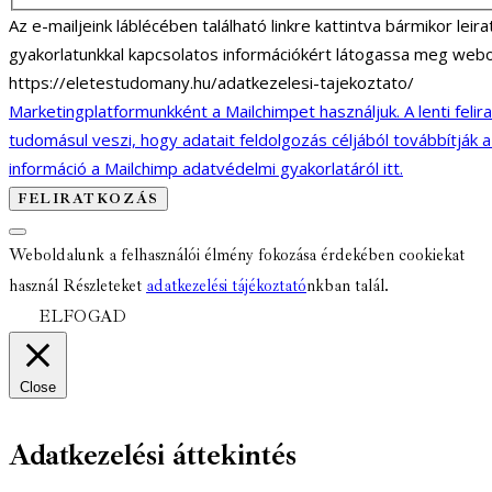
Az e-mailjeink láblécében található linkre kattintva bármikor lei
gyakorlatunkkal kapcsolatos információkért látogassa meg webo
https://eletestudomany.hu/adatkezelesi-tajekoztato/
Marketingplatformunkként a Mailchimpet használjuk. A lenti felir
tudomásul veszi, hogy adatait feldolgozás céljából továbbítják 
információ a Mailchimp adatvédelmi gyakorlatáról itt.
Weboldalunk a felhasználói élmény fokozása érdekében cookiekat
használ Részleteket
adatkezelési tájékoztató
nkban talál.
ELFOGAD
Close
Adatkezelési áttekintés