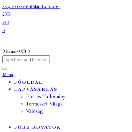
Skip to content
Skip to footer
20K
740
0
0 items
-
0Ft
0
Menu
FŐOLDAL
LAPVÁSÁRLÁS
Élet és Tudomány
Természet Világa
Valóság
FŐBB ROVATOK