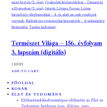
szent hegyén (2. rész)
,
Gyakorlati kérészvédelem – Dunavirág
a fővárosban (2. rész)
,
Interjú Lőrincz Ferenc Lőrinc
búvárfotós világbajnokkal – A víz alatt mi csak vendégek
vagyunk
,
Különleges rovarszaglási képességek – A sokszínűség
hírmondói
,
Taoista tudomány
Természet Világa – 156. évfolyam
3. lapszám (digitális)
1 100
Ft
ADD TO CART
FŐOLDAL
KOSÁR
ÉLET ÉS TUDOMÁNY
Előfizetések
Kedvezményes előfizetés az Élet és
Tudomány hetilapra éves, féléves, vagy