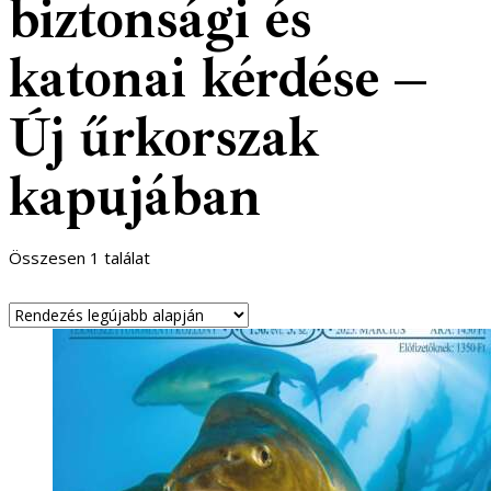
biztonsági és
katonai kérdése –
Új űrkorszak
kapujában
Összesen 1 találat