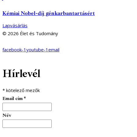
Kémiai Nobel-díj génkarbantartásért
Lapvásárlás
© 2026 Élet és Tudomány
facebook-1
youtube-1
email
Hírlevél
*
kötelező mezők
Email cím
*
Név