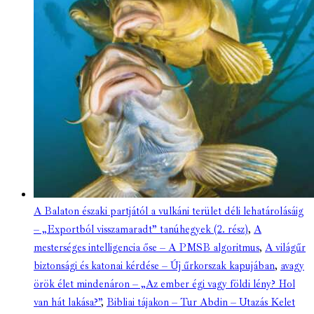
A Balaton északi partjától a vulkáni terület déli lehatárolásáig
– „Exportból visszamaradt” tanúhegyek (2. rész)
,
A
mesterséges intelligencia őse – A PMSB algoritmus
,
A világűr
biztonsági és katonai kérdése – Új űrkorszak kapujában
,
avagy
örök élet mindenáron – „Az ember égi vagy földi lény? Hol
van hát lakása?”
,
Bibliai tájakon – Tur Abdin – Utazás Kelet