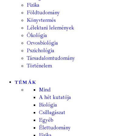
Fizika
Földtudomány
Könyvtermés
Lélektani lelemények
Ökológia
Orvosbiológia
Pszichológia
Társadalomtudomány
Történelem
TÉMÁK
Mind
A hét kutatója
Biológia
Csillagászat
Egyéb
Élettudomány
Fizika