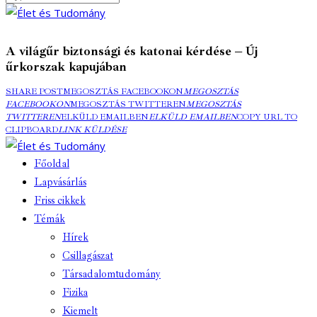
A világűr biztonsági és katonai kérdése – Új
űrkorszak kapujában
SHARE POST
MEGOSZTÁS FACEBOOKON
MEGOSZTÁS
FACEBOOKON
MEGOSZTÁS TWITTEREN
MEGOSZTÁS
TWITTEREN
ELKÜLD EMAILBEN
ELKÜLD EMAILBEN
COPY URL TO
CLIPBOARD
LINK KÜLDÉSE
Főoldal
Lapvásárlás
Friss cikkek
Témák
Hírek
Csillagászat
Társadalomtudomány
Fizika
Kiemelt