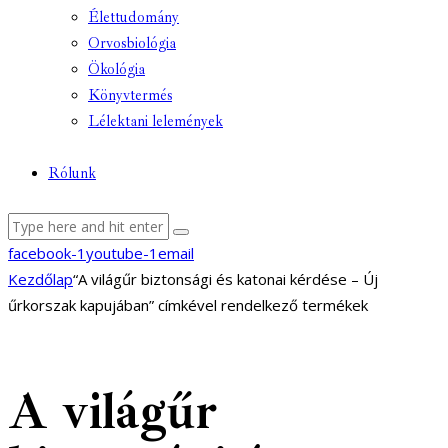
Élettudomány
Orvosbiológia
Ökológia
Könyvtermés
Lélektani lelemények
Rólunk
facebook-1
youtube-1
email
Kezdőlap
“A világűr biztonsági és katonai kérdése – Új
űrkorszak kapujában” címkével rendelkező termékek
A világűr