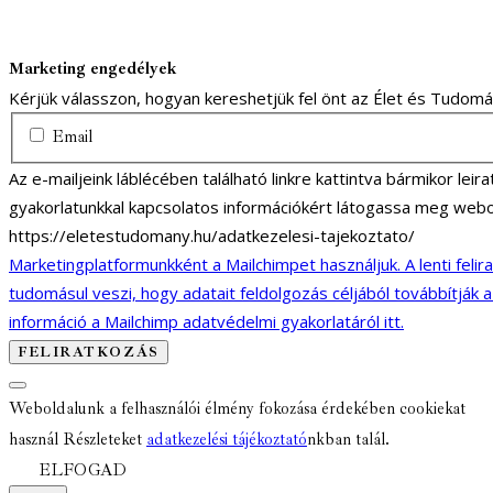
Marketing engedélyek
Kérjük válasszon, hogyan kereshetjük fel önt az Élet és Tudom
Email
Az e-mailjeink láblécében található linkre kattintva bármikor lei
gyakorlatunkkal kapcsolatos információkért látogassa meg webo
https://eletestudomany.hu/adatkezelesi-tajekoztato/
Marketingplatformunkként a Mailchimpet használjuk. A lenti felir
tudomásul veszi, hogy adatait feldolgozás céljából továbbítják 
információ a Mailchimp adatvédelmi gyakorlatáról itt.
Weboldalunk a felhasználói élmény fokozása érdekében cookiekat
használ Részleteket
adatkezelési tájékoztató
nkban talál.
ELFOGAD