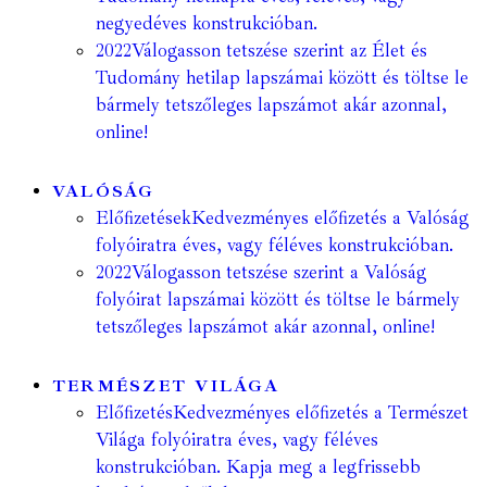
negyedéves konstrukcióban.
2022
Válogasson tetszése szerint az Élet és
Tudomány hetilap lapszámai között és töltse le
bármely tetszőleges lapszámot akár azonnal,
online!
VALÓSÁG
Előfizetések
Kedvezményes előfizetés a Valóság
folyóiratra éves, vagy féléves konstrukcióban.
2022
Válogasson tetszése szerint a Valóság
folyóirat lapszámai között és töltse le bármely
tetszőleges lapszámot akár azonnal, online!
TERMÉSZET VILÁGA
Előfizetés
Kedvezményes előfizetés a Természet
Világa folyóiratra éves, vagy féléves
konstrukcióban. Kapja meg a legfrissebb