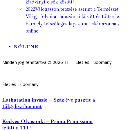
kiadványt elsők között!
2022
Válogasson tetszése szerint a Természet
Világa folyóirat lapszámai között és töltse le
bármely tetszőleges lapszámot akár azonnal,
online!
RÓLUNK
Minden jog fenntartva © 2026 TIT - Élet és Tudomány
Élet és Tudomány
Láthatatlan invázió – Száz éve pusztít a
tölgylisztharmat
Kedves Olvasónk! – Prima Primissima
jelölt a TIT!