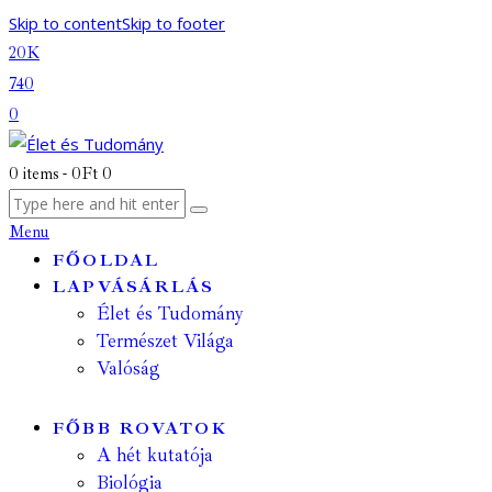
Skip to content
Skip to footer
20K
740
0
0 items
-
0Ft
0
Menu
FŐOLDAL
LAPVÁSÁRLÁS
Élet és Tudomány
Természet Világa
Valóság
FŐBB ROVATOK
A hét kutatója
Biológia