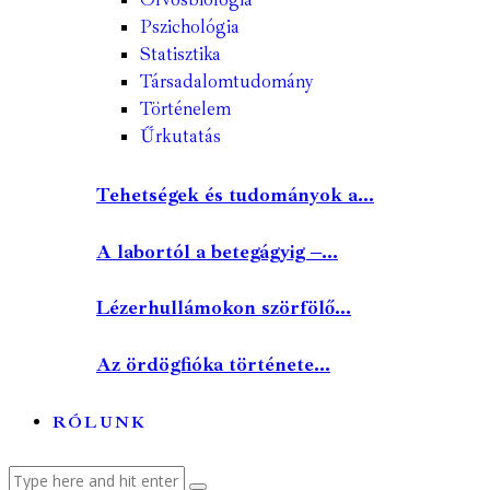
Pszichológia
Statisztika
Társadalomtudomány
Történelem
Űrkutatás
Tehetségek és tudományok a...
A labortól a betegágyig –...
Lézerhullámokon szörfölő...
Az ördögfióka története...
RÓLUNK