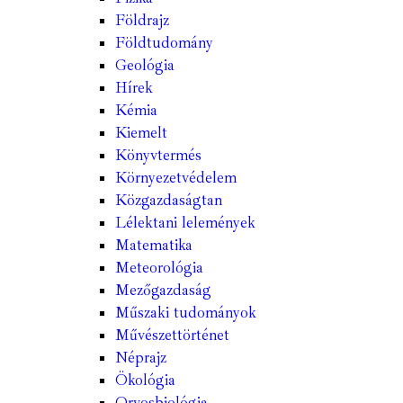
Földrajz
Földtudomány
Geológia
Hírek
Kémia
Kiemelt
Könyvtermés
Környezetvédelem
Közgazdaságtan
Lélektani lelemények
Matematika
Meteorológia
Mezőgazdaság
Műszaki tudományok
Művészettörténet
Néprajz
Ökológia
Orvosbiológia