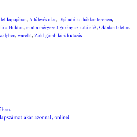
let kapujában
,
A túlevés okai
,
Díjátadó és diákkonferencia
,
oló a Holdon
,
mint a mérgezett görény az autó elé?
,
Oktalan telefon
,
szélyben
,
wavellit
,
Zöld gömb körüli utazás
óban.
lapszámot akár azonnal, online!