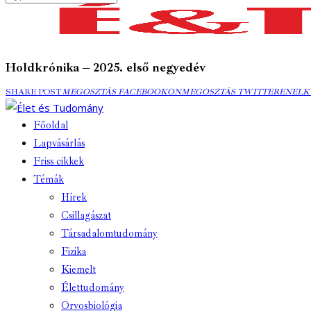
Holdkrónika – 2025. első negyedév
SHARE POST
MEGOSZTÁS
MEGOSZTÁS FACEBOOKON
MEGOSZTÁS
MEGOSZTÁS TWITTEREN
ELK
ELK
FACEBOOKON
TWITTEREN
EMA
Főoldal
Lapvásárlás
Friss cikkek
Témák
Hírek
Csillagászat
Társadalomtudomány
Fizika
Kiemelt
Élettudomány
Orvosbiológia