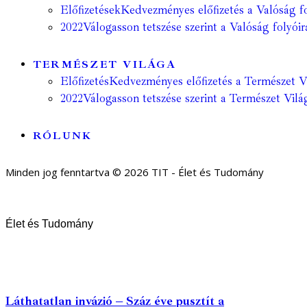
Előfizetések
Kedvezményes előfizetés a Valóság fo
2022
Válogasson tetszése szerint a Valóság folyóir
TERMÉSZET VILÁGA
Előfizetés
Kedvezményes előfizetés a Természet Vil
2022
Válogasson tetszése szerint a Természet Világ
RÓLUNK
Minden jog fenntartva © 2026 TIT - Élet és Tudomány
Élet és Tudomány
Láthatatlan invázió – Száz éve pusztít a