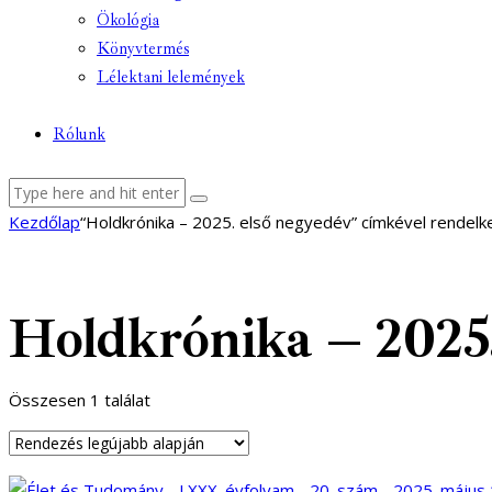
Ökológia
Könyvtermés
Lélektani lelemények
Rólunk
facebook-
youtube-
email
Kezdőlap
“Holdkrónika – 2025. első negyedév” címkével rendel
1
1
Holdkrónika – 2025.
Összesen 1 találat