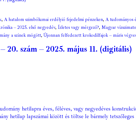
k
,
A hatalom szimbólumai erdélyió fejedelmi pénzeken
,
A tudományos é
rónika – 2025. első negyedév
,
Ízletes vagy mérgező?
,
Magyar vízszimat
ány a színek mögött
,
Újonnan felfedezett krokodilfajok – máris végve
0. szám – 2025. május 11. (digitális)
Tudomány hetilapra éves, féléves, vagy negyedéves konstrukci
ány hetilap lapszámai között és töltse le bármely tetszőleges 