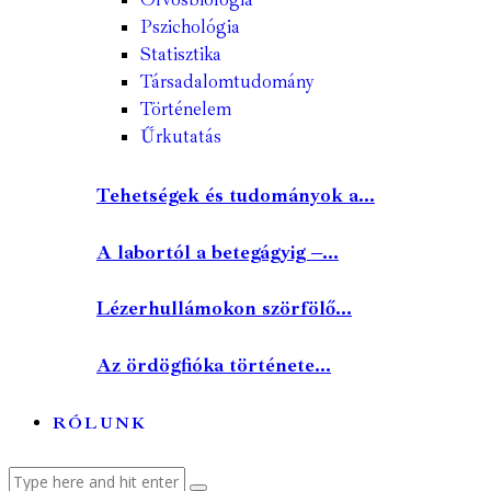
Pszichológia
Statisztika
Társadalomtudomány
Történelem
Űrkutatás
Tehetségek és tudományok a...
A labortól a betegágyig –...
Lézerhullámokon szörfölő...
Az ördögfióka története...
RÓLUNK