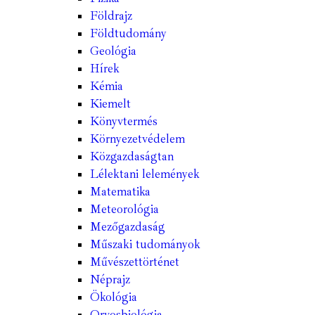
Földrajz
Földtudomány
Geológia
Hírek
Kémia
Kiemelt
Könyvtermés
Környezetvédelem
Közgazdaságtan
Lélektani lelemények
Matematika
Meteorológia
Mezőgazdaság
Műszaki tudományok
Művészettörténet
Néprajz
Ökológia
Orvosbiológia