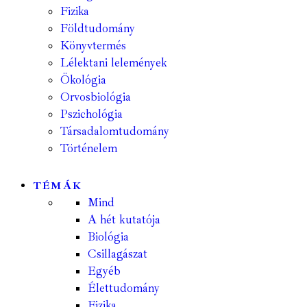
Fizika
Földtudomány
Könyvtermés
Lélektani lelemények
Ökológia
Orvosbiológia
Pszichológia
Társadalomtudomány
Történelem
TÉMÁK
Mind
A hét kutatója
Biológia
Csillagászat
Egyéb
Élettudomány
Fizika