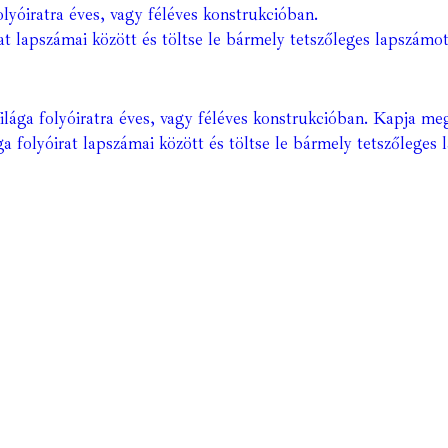
lyóiratra éves, vagy féléves konstrukcióban.
at lapszámai között és töltse le bármely tetszőleges lapszámot
ága folyóiratra éves, vagy féléves konstrukcióban. Kapja meg
a folyóirat lapszámai között és töltse le bármely tetszőleges 