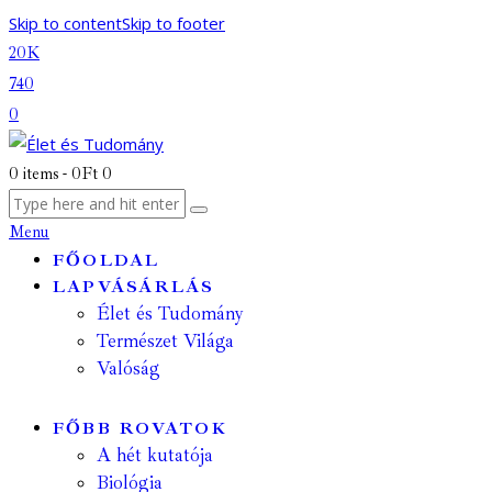
Skip to content
Skip to footer
20K
740
0
0 items
-
0Ft
0
Menu
FŐOLDAL
LAPVÁSÁRLÁS
Élet és Tudomány
Természet Világa
Valóság
FŐBB ROVATOK
A hét kutatója
Biológia