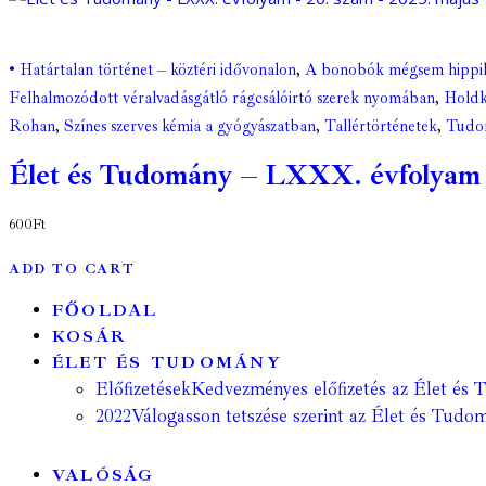
• Határtalan történet – köztéri idővonalon
,
A bonobók mégsem hippi
Felhalmozódott véralvadásgátló rágcsálóirtó szerek nyomában
,
Holdk
Rohan
,
Színes szerves kémia a gyógyászatban
,
Tallértörténetek
,
Tudom
Élet és Tudomány – LXXX. évfolyam – 2
600
Ft
ADD TO CART
FŐOLDAL
KOSÁR
ÉLET ÉS TUDOMÁNY
Előfizetések
Kedvezményes előfizetés az Élet és 
2022
Válogasson tetszése szerint az Élet és Tudom
VALÓSÁG