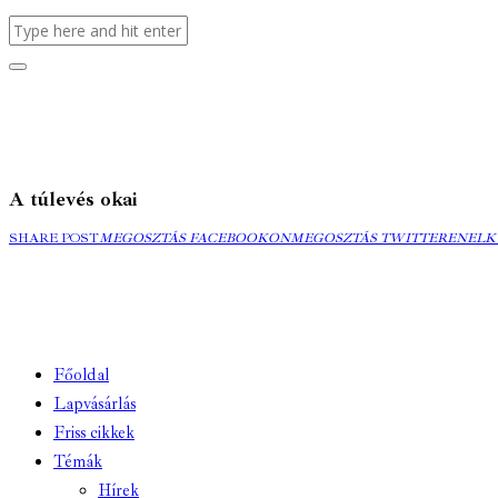
A túlevés okai
MEGOSZTÁS
MEGOSZTÁS
ELK
SHARE POST
MEGOSZTÁS FACEBOOKON
MEGOSZTÁS TWITTEREN
ELK
FACEBOOKON
TWITTEREN
EMA
Főoldal
Lapvásárlás
Friss cikkek
Témák
Hírek