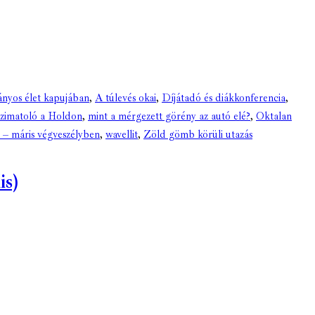
nyos élet kapujában
,
A túlevés okai
,
Díjátadó és diákkonferencia
,
szimatoló a Holdon
,
mint a mérgezett görény az autó elé?
,
Oktalan
 – máris végveszélyben
,
wavellit
,
Zöld gömb körüli utazás
is)