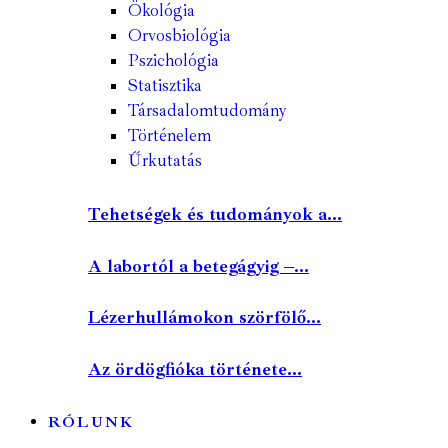
Ökológia
Orvosbiológia
Pszichológia
Statisztika
Társadalomtudomány
Történelem
Űrkutatás
Tehetségek és tudományok a...
A labortól a betegágyig –...
Lézerhullámokon szörfölő...
Az ördögfióka története...
RÓLUNK