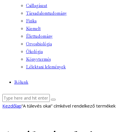
Csillagászat
Társadalomtudomány
Fizika
Kiemelt
Élettudomány
Orvosbiológia
Ökológia
Könyvtermés
Lélektani lelemények
Rólunk
facebook-
youtube-
email
Kezdőlap
“A túlevés okai” címkével rendelkező termékek
1
1