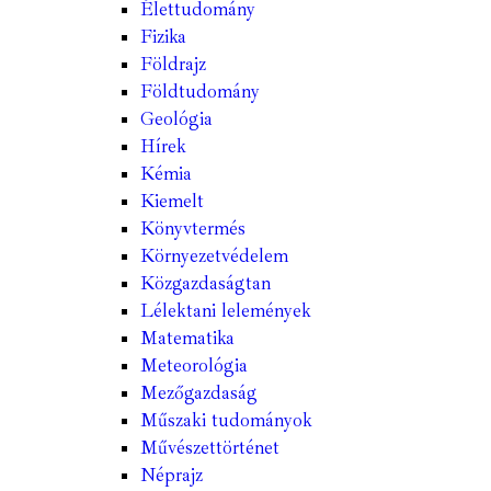
Élettudomány
Fizika
Földrajz
Földtudomány
Geológia
Hírek
Kémia
Kiemelt
Könyvtermés
Környezetvédelem
Közgazdaságtan
Lélektani lelemények
Matematika
Meteorológia
Mezőgazdaság
Műszaki tudományok
Művészettörténet
Néprajz