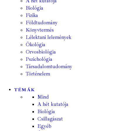
A hét kutatója
Biológia
Fizika
Földtudomány
Könyvtermés
Lélektani lelemények
Ökológia
Orvosbiológia
Pszichológia
Társadalomtudomány
Történelem
TÉMÁK
Mind
A hét kutatója
Biológia
Csillagászat
Egyéb