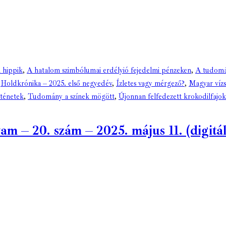
 hippik
,
A hatalom szimbólumai erdélyió fejedelmi pénzeken
,
A tudomá
,
Holdkrónika – 2025. első negyedév
,
Ízletes vagy mérgező?
,
Magyar víz
rténetek
,
Tudomány a színek mögött
,
Újonnan felfedezett krokodilfajok
 – 20. szám – 2025. május 11. (digitál