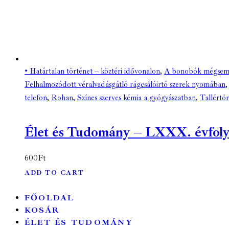
• Határtalan történet – köztéri idővonalon
,
A bonobók mégsem
Felhalmozódott véralvadásgátló rágcsálóirtó szerek nyomában
telefon
,
Rohan
,
Színes szerves kémia a gyógyászatban
,
Tallértö
Élet és Tudomány – LXXX. évfolyam
600
Ft
ADD TO CART
FŐOLDAL
KOSÁR
ÉLET ÉS TUDOMÁNY