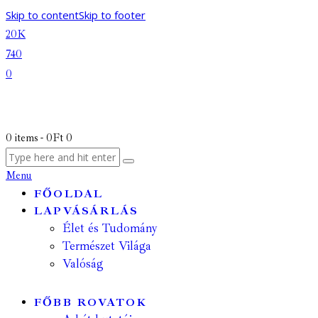
Skip to content
Skip to footer
20K
740
0
0 items
-
0Ft
0
Menu
FŐOLDAL
LAPVÁSÁRLÁS
Élet és Tudomány
Természet Világa
Valóság
FŐBB ROVATOK