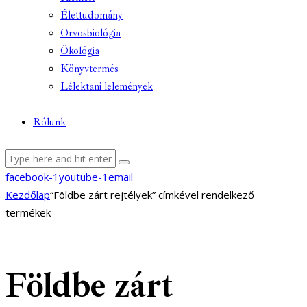
Élettudomány
Orvosbiológia
Ökológia
Könyvtermés
Lélektani lelemények
Rólunk
facebook-1
youtube-1
email
Kezdőlap
“Földbe zárt rejtélyek” címkével rendelkező
termékek
Földbe zárt