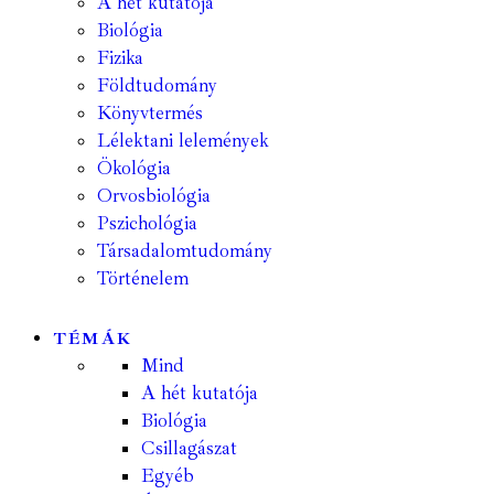
A hét kutatója
Biológia
Fizika
Földtudomány
Könyvtermés
Lélektani lelemények
Ökológia
Orvosbiológia
Pszichológia
Társadalomtudomány
Történelem
TÉMÁK
Mind
A hét kutatója
Biológia
Csillagászat
Egyéb