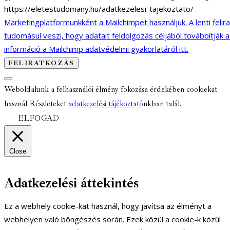
https://eletestudomany.hu/adatkezelesi-tajekoztato/
Marketingplatformunkként a Mailchimpet használjuk. A lenti felir
tudomásul veszi, hogy adatait feldolgozás céljából továbbítják 
információ a Mailchimp adatvédelmi gyakorlatáról itt.
Weboldalunk a felhasználói élmény fokozása érdekében cookiekat
használ Részleteket
adatkezelési tájékoztató
nkban talál.
ELFOGAD
Close
Adatkezelési áttekintés
Ez a webhely cookie-kat használ, hogy javítsa az élményt a
webhelyen való böngészés során. Ezek közül a cookie-k közül