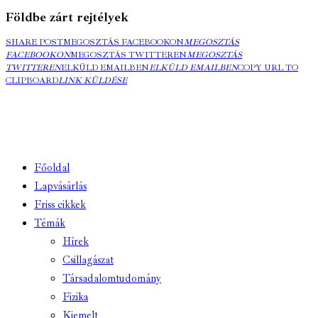
Földbe zárt rejtélyek
SHARE POST
MEGOSZTÁS FACEBOOKON
MEGOSZTÁS
FACEBOOKON
MEGOSZTÁS TWITTEREN
MEGOSZTÁS
TWITTEREN
ELKÜLD EMAILBEN
ELKÜLD EMAILBEN
COPY URL TO
CLIPBOARD
LINK KÜLDÉSE
Főoldal
Lapvásárlás
Friss cikkek
Témák
Hírek
Csillagászat
Társadalomtudomány
Fizika
Kiemelt