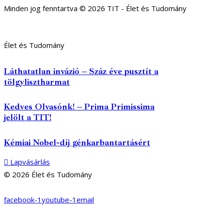
Minden jog fenntartva © 2026 TIT - Élet és Tudomány
Élet és Tudomány
Láthatatlan invázió – Száz éve pusztít a
tölgylisztharmat
Kedves Olvasónk! – Prima Primissima
jelölt a TIT!
Kémiai Nobel-díj génkarbantartásért
Lapvásárlás
© 2026 Élet és Tudomány
facebook-1
youtube-1
email