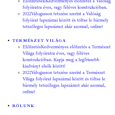
Előfizetések
Kedvezményes előfizetés a Valóság
folyóiratra éves, vagy féléves konstrukcióban.
2022
Válogasson tetszése szerint a Valóság
folyóirat lapszámai között és töltse le bármely
tetszőleges lapszámot akár azonnal, online!
TERMÉSZET VILÁGA
Előfizetés
Kedvezményes előfizetés a Természet
Világa folyóiratra éves, vagy féléves
konstrukcióban. Kapja meg a legfrissebb
kiadványt elsők között!
2022
Válogasson tetszése szerint a Természet
Világa folyóirat lapszámai között és töltse le
bármely tetszőleges lapszámot akár azonnal,
online!
RÓLUNK