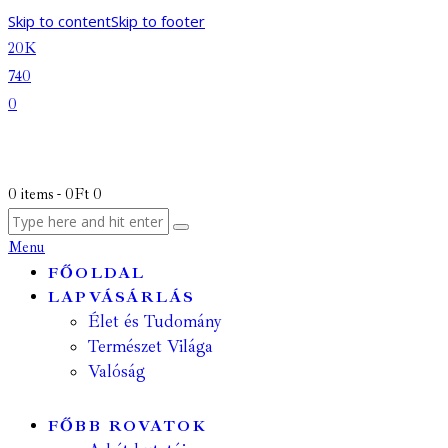
Skip to content
Skip to footer
20K
740
0
0 items
-
0Ft
0
Menu
FŐOLDAL
LAPVÁSÁRLÁS
Élet és Tudomány
Természet Világa
Valóság
FŐBB ROVATOK