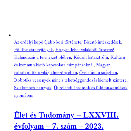
Az erdélyi kopó újabb kori története
,
Biztató intézkedések
,
Földbe zárt rejtélyek
,
Hogyan lehet valakiből űrorvos?
,
Kalandozás a természet ölében
,
Kódolt katasztrófa
,
Kultúra
és kommunikáció kapcsolata csimpánzoknál
,
Magyar
robotépítők a világ élmezőnyében
,
Őselefánt a spájzban
,
Robotika versenyek mint a tehetséggondozás kiemelt színterei
,
Szlalomozó hangyák
,
Új-zélandi áradások és földcsuszamlások
nyomában
Élet és Tudomány – LXXVIII.
évfolyam – 7. szám – 2023.