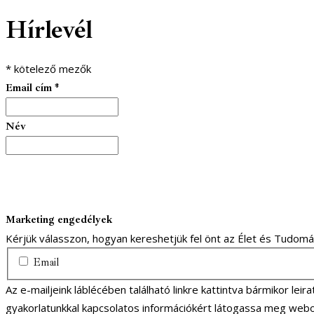
Hírlevél
*
kötelező mezők
Email cím
*
Név
Marketing engedélyek
Kérjük válasszon, hogyan kereshetjük fel önt az Élet és Tudom
Email
Az e-mailjeink láblécében található linkre kattintva bármikor lei
gyakorlatunkkal kapcsolatos információkért látogassa meg webo