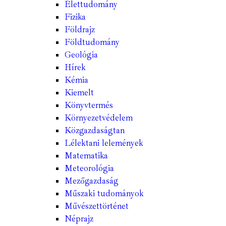
Élettudomány
Fizika
Földrajz
Földtudomány
Geológia
Hírek
Kémia
Kiemelt
Könyvtermés
Környezetvédelem
Közgazdaságtan
Lélektani lelemények
Matematika
Meteorológia
Mezőgazdaság
Műszaki tudományok
Művészettörténet
Néprajz