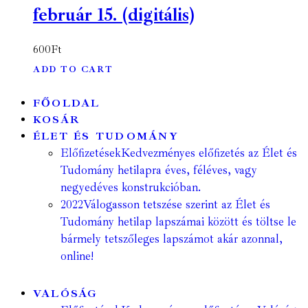
február 15. (digitális)
600
Ft
ADD TO CART
FŐOLDAL
KOSÁR
ÉLET ÉS TUDOMÁNY
Előfizetések
Kedvezményes előfizetés az Élet és
Tudomány hetilapra éves, féléves, vagy
negyedéves konstrukcióban.
2022
Válogasson tetszése szerint az Élet és
Tudomány hetilap lapszámai között és töltse le
bármely tetszőleges lapszámot akár azonnal,
online!
VALÓSÁG