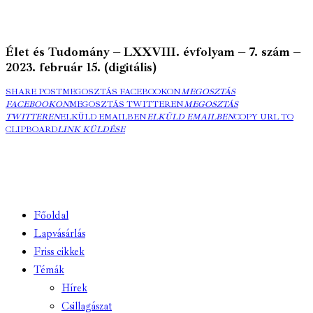
Élet és Tudomány – LXXVIII. évfolyam – 7. szám –
2023. február 15. (digitális)
SHARE POST
MEGOSZTÁS FACEBOOKON
MEGOSZTÁS
FACEBOOKON
MEGOSZTÁS TWITTEREN
MEGOSZTÁS
TWITTEREN
ELKÜLD EMAILBEN
ELKÜLD EMAILBEN
COPY URL TO
CLIPBOARD
LINK KÜLDÉSE
Főoldal
Lapvásárlás
Friss cikkek
Témák
Hírek
Csillagászat