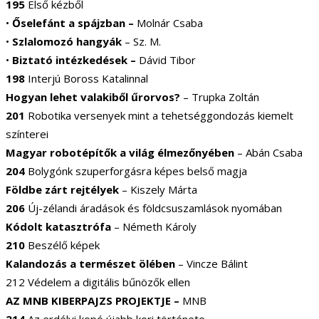
195
Első kézből
•
Őselefánt a spájzban –
Molnár Csaba
•
Szlalomozó hangyák
– Sz. M.
•
Biztató intézkedések –
Dávid Tibor
198
Interjú Boross Katalinnal
Hogyan lehet valakiből űrorvos?
– Trupka Zoltán
201
Robotika versenyek mint a tehetséggondozás kiemelt
színterei
Magyar robotépítők a világ élmezőnyében
– Abán Csaba
204
Bolygónk szuperforgásra képes belső magja
Földbe zárt rejtélyek
– Kiszely Márta
206
Új-zélandi áradások és földcsuszamlások nyomában
Kódolt katasztrófa
– Németh Károly
210
Beszélő képek
Kalandozás a természet ölében
– Vincze Bálint
212 Védelem a digitális bűnözők ellen
AZ MNB KIBERPAJZS PROJEKTJE –
MNB