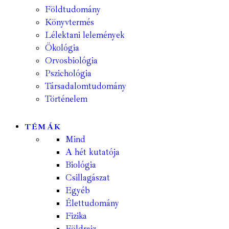
Földtudomány
Könyvtermés
Lélektani lelemények
Ökológia
Orvosbiológia
Pszichológia
Társadalomtudomány
Történelem
TÉMÁK
Mind
A hét kutatója
Biológia
Csillagászat
Egyéb
Élettudomány
Fizika
Földrajz