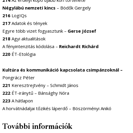
214
Az erdélyi kopó újabb kori története
Négylábú nemzeti kincs
– Bödők Gergely
216
LogIQs
217
Adatok és tények
Egyre több vizet fogyasztunk –
Gerse József
218
Agyi aktualitások
A fényintenzitás kódolása –
Reichardt Richárd
220
ÉT-Etológia
Kultúra és kommunikáció kapcsolata csimpánzoknál –
Pongrácz Péter
221
Keresztrejtvény – Schmidt János
222
ÉT-iránytű – Bánsághy Nóra
223
A hátlapon
A horvátnádaljai tőzikés láperdő – Böszörményi Anikó
További információk