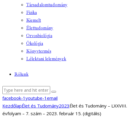
Társadalomtudomány
Fizika
Kiemelt
Élettudomány
Orvosbiológia
Ökológia
Könyvtermés
Lélektani lelemények
Rólunk
facebook-1
youtube-1
email
Kezdőlap
Élet és Tudomány
2023
Élet és Tudomány – LXXVIII.
évfolyam – 7. szám – 2023. február 15. (digitális)