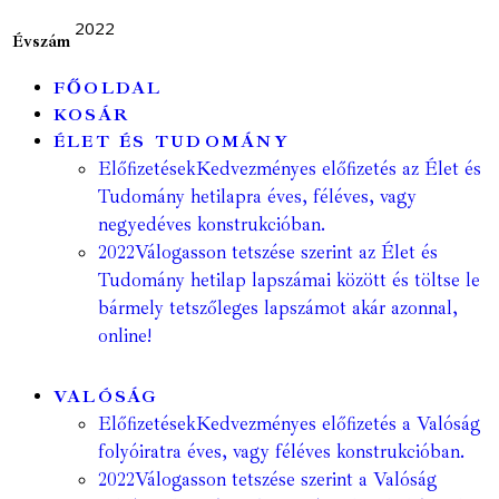
2022
Évszám
FŐOLDAL
KOSÁR
ÉLET ÉS TUDOMÁNY
Előfizetések
Kedvezményes előfizetés az Élet és
Tudomány hetilapra éves, féléves, vagy
negyedéves konstrukcióban.
2022
Válogasson tetszése szerint az Élet és
Tudomány hetilap lapszámai között és töltse le
bármely tetszőleges lapszámot akár azonnal,
online!
VALÓSÁG
Előfizetések
Kedvezményes előfizetés a Valóság
folyóiratra éves, vagy féléves konstrukcióban.
2022
Válogasson tetszése szerint a Valóság