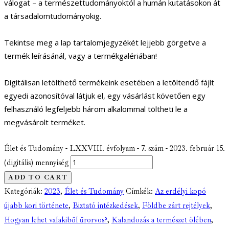
válogat – a természettudományoktól a humán kutatásokon át
a társadalomtudományokig.
Tekintse meg a lap tartalomjegyzékét lejjebb görgetve a
termék leírásánál, vagy a termékgalériában!
Digitálisan letölthető termékeink esetében a letöltendő fájlt
egyedi azonosítóval látjuk el, egy vásárlást követően egy
felhasználó legfeljebb három alkalommal töltheti le a
megvásárolt terméket.
Élet és Tudomány - LXXVIII. évfolyam - 7. szám - 2023. február 15.
(digitális) mennyiség
ADD TO CART
Kategóriák:
2023
,
Élet és Tudomány
Címkék:
Az erdélyi kopó
újabb kori története
,
Biztató intézkedések
,
Földbe zárt rejtélyek
,
Hogyan lehet valakiből űrorvos?
,
Kalandozás a természet ölében
,