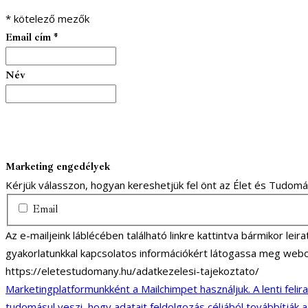
*
kötelező mezők
Email cím
*
Név
Marketing engedélyek
Kérjük válasszon, hogyan kereshetjük fel önt az Élet és Tudom
Email
Az e-mailjeink láblécében található linkre kattintva bármikor lei
gyakorlatunkkal kapcsolatos információkért látogassa meg webo
https://eletestudomany.hu/adatkezelesi-tajekoztato/
Marketingplatformunkként a Mailchimpet használjuk. A lenti felir
tudomásul veszi, hogy adatait feldolgozás céljából továbbítják 