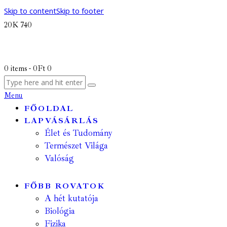
Skip to content
Skip to footer
20K
740
0 items
-
0Ft
0
Menu
FŐOLDAL
LAPVÁSÁRLÁS
Élet és Tudomány
Természet Világa
Valóság
FŐBB ROVATOK
A hét kutatója
Biológia
Fizika