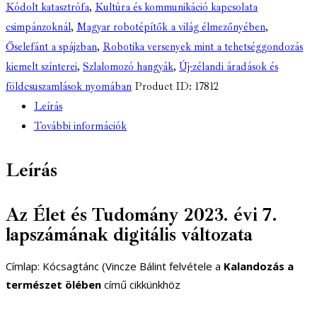
Kódolt katasztrófa
,
Kultúra és kommunikáció kapcsolata
csimpánzoknál
,
Magyar robotépítők a világ élmezőnyében
,
Őselefánt a spájzban
,
Robotika versenyek mint a tehetséggondozás
kiemelt színterei
,
Szlalomozó hangyák
,
Új-zélandi áradások és
földcsuszamlások nyomában
Product ID:
17812
Leírás
További információk
Leírás
Az Élet és Tudomány 2023. évi 7.
lapszámának digitális változata
Címlap: Kócsagtánc (Vincze Bálint felvétele a
Kalandozás a
természet ölében
című cikkünkhöz