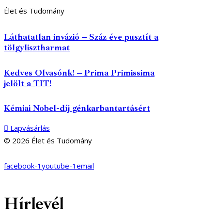
Élet és Tudomány
Láthatatlan invázió – Száz éve pusztít a
tölgylisztharmat
Kedves Olvasónk! – Prima Primissima
jelölt a TIT!
Kémiai Nobel-díj génkarbantartásért
Lapvásárlás
© 2026 Élet és Tudomány
facebook-1
youtube-1
email
Hírlevél