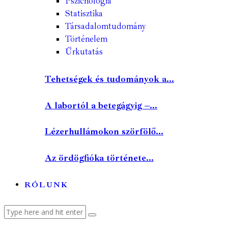
Pszichológia
Statisztika
Társadalomtudomány
Történelem
Űrkutatás
Tehetségek és tudományok a...
A labortól a betegágyig –...
Lézerhullámokon szörfölő...
Az ördögfióka története...
RÓLUNK