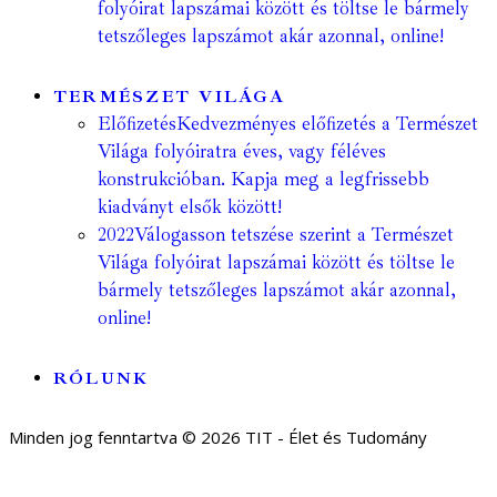
folyóirat lapszámai között és töltse le bármely
tetszőleges lapszámot akár azonnal, online!
TERMÉSZET VILÁGA
Előfizetés
Kedvezményes előfizetés a Természet
Világa folyóiratra éves, vagy féléves
konstrukcióban. Kapja meg a legfrissebb
kiadványt elsők között!
2022
Válogasson tetszése szerint a Természet
Világa folyóirat lapszámai között és töltse le
bármely tetszőleges lapszámot akár azonnal,
online!
RÓLUNK
Minden jog fenntartva © 2026 TIT - Élet és Tudomány