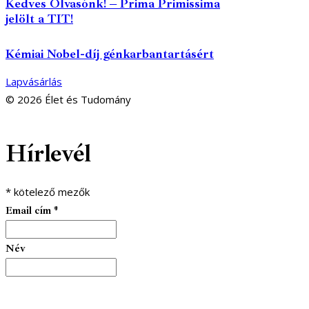
Kedves Olvasónk! – Prima Primissima
jelölt a TIT!
Kémiai Nobel-díj génkarbantartásért
Lapvásárlás
© 2026 Élet és Tudomány
facebook-
youtube-
email
Hírlevél
1
1
*
kötelező mezők
Email cím
*
Név