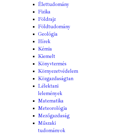
Élettudomány
Fizika
Földrajz
Földtudomány
Geológia
Hírek
Kémia
Kiemelt
Könyvtermés
Környezetvédelem
Közgazdaságtan
Lélektani
lelemények
Matematika
Meteorológia
Mezőgazdaság
Műszaki
tudományok