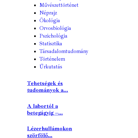
Művészettörténet
Néprajz
Ökológia
Orvosbiológia
Pszichológia
Statisztika
Társadalomtudomány
Történelem
Űrkutatás
Tehetségek és
tudományok a...
A labortól a
betegágyig –...
Lézerhullámokon
szörfölő...