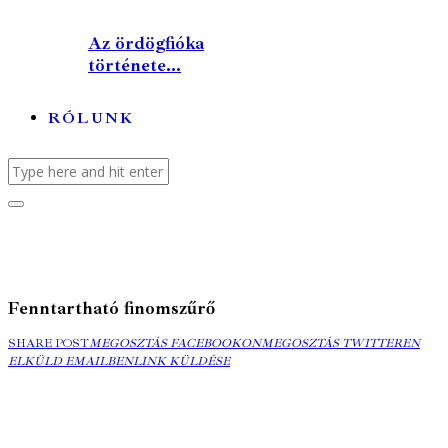
Az ördögfióka
története...
RÓLUNK
Fenntartható finomszűrő
MEGOSZTÁS
MEGOSZTÁS
ELK
SHARE POST
MEGOSZTÁS FACEBOOKON
MEGOSZTÁS TWITTEREN
FACEBOOKON
COPY
TWITTEREN
EMA
ELKÜLD EMAILBEN
LINK KÜLDÉSE
URL
TO
CLIPBOARD