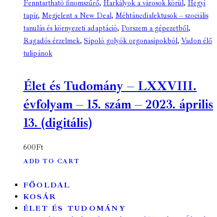
Fenntartható finomszűrő
,
Harkályok a városok körül
,
Hegyi
tapír
,
Megjelent a New Deal
,
Méhtáncdialektusok – szociális
tanulás és környezeti adaptáció
,
Porszem a gépezetből
,
Ragadós érzelmek
,
Sípoló golyók orgonasípokból
,
Vadon élő
tulipánok
Élet és Tudomány – LXXVIII.
évfolyam – 15. szám – 2023. április
13. (digitális)
600
Ft
ADD TO CART
FŐOLDAL
KOSÁR
ÉLET ÉS TUDOMÁNY