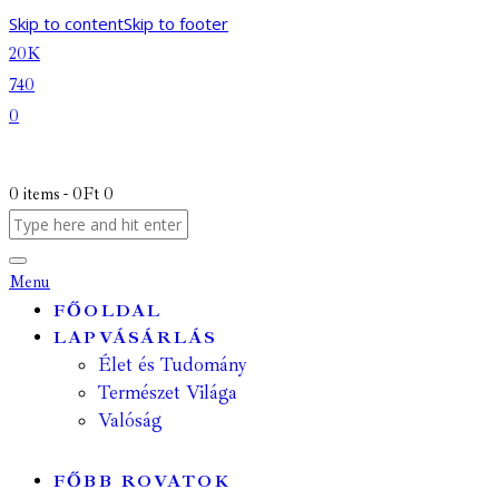
Skip to content
Skip to footer
20K
740
0
0 items
-
0Ft
0
Menu
FŐOLDAL
LAPVÁSÁRLÁS
Élet és Tudomány
Természet Világa
Valóság
FŐBB ROVATOK