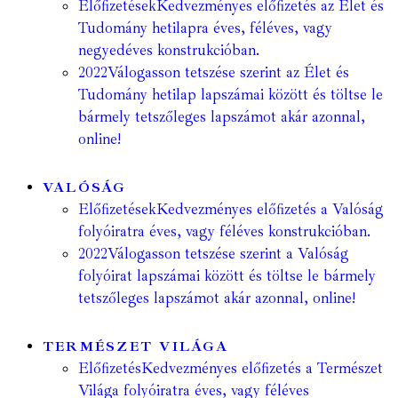
Előfizetések
Kedvezményes előfizetés az Élet és
Tudomány hetilapra éves, féléves, vagy
negyedéves konstrukcióban.
2022
Válogasson tetszése szerint az Élet és
Tudomány hetilap lapszámai között és töltse le
bármely tetszőleges lapszámot akár azonnal,
online!
VALÓSÁG
Előfizetések
Kedvezményes előfizetés a Valóság
folyóiratra éves, vagy féléves konstrukcióban.
2022
Válogasson tetszése szerint a Valóság
folyóirat lapszámai között és töltse le bármely
tetszőleges lapszámot akár azonnal, online!
TERMÉSZET VILÁGA
Előfizetés
Kedvezményes előfizetés a Természet
Világa folyóiratra éves, vagy féléves