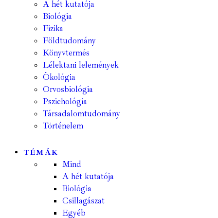
A hét kutatója
Biológia
Fizika
Földtudomány
Könyvtermés
Lélektani lelemények
Ökológia
Orvosbiológia
Pszichológia
Társadalomtudomány
Történelem
TÉMÁK
Mind
A hét kutatója
Biológia
Csillagászat
Egyéb