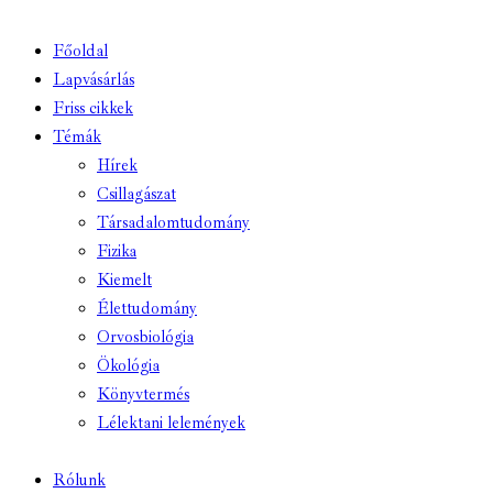
Főoldal
Lapvásárlás
Friss cikkek
Témák
Hírek
Csillagászat
Társadalomtudomány
Fizika
Kiemelt
Élettudomány
Orvosbiológia
Ökológia
Könyvtermés
Lélektani lelemények
Rólunk