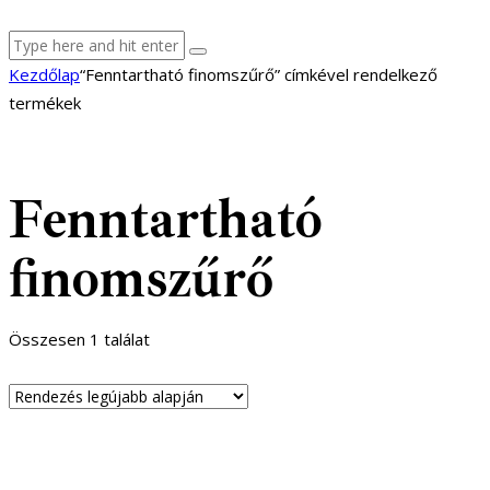
facebook-
youtube-
email
Kezdőlap
“Fenntartható finomszűrő” címkével rendelkező
1
1
termékek
Fenntartható
finomszűrő
Összesen 1 találat