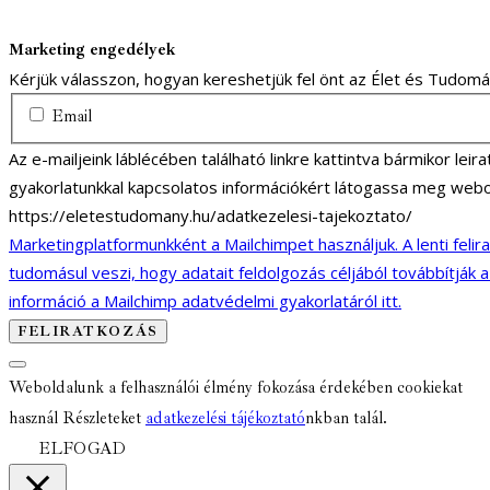
Marketing engedélyek
Kérjük válasszon, hogyan kereshetjük fel önt az Élet és Tudom
Email
Az e-mailjeink láblécében található linkre kattintva bármikor lei
gyakorlatunkkal kapcsolatos információkért látogassa meg webo
https://eletestudomany.hu/adatkezelesi-tajekoztato/
Marketingplatformunkként a Mailchimpet használjuk. A lenti felir
tudomásul veszi, hogy adatait feldolgozás céljából továbbítják 
információ a Mailchimp adatvédelmi gyakorlatáról itt.
Weboldalunk a felhasználói élmény fokozása érdekében cookiekat
használ Részleteket
adatkezelési tájékoztató
nkban talál.
ELFOGAD