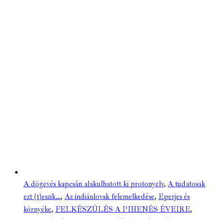
A dögevés kapcsán alakulhatott ki protonyelv
,
A tudatosak
ezt (t)eszik…
,
Az indiánlovak felemelkedése
,
Eperjes és
környéke
,
FELKÉSZÜLÉS A PIHENÉS ÉVEIRE
,