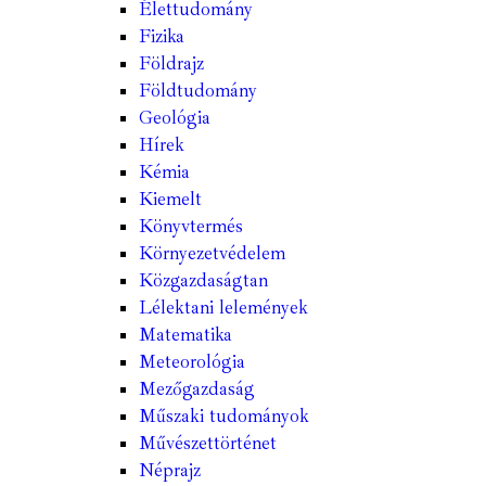
Élettudomány
Fizika
Földrajz
Földtudomány
Geológia
Hírek
Kémia
Kiemelt
Könyvtermés
Környezetvédelem
Közgazdaságtan
Lélektani lelemények
Matematika
Meteorológia
Mezőgazdaság
Műszaki tudományok
Művészettörténet
Néprajz