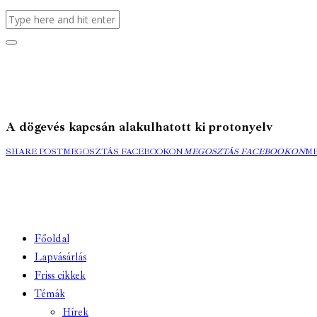
A dögevés kapcsán alakulhatott ki protonyelv
SHARE POST
MEGOSZTÁS FACEBOOKON
MEGOSZTÁS FACEBOOKON
M
Főoldal
Lapvásárlás
Friss cikkek
Témák
Hírek