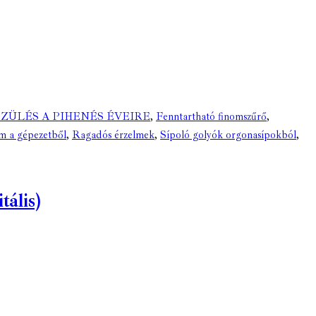
ZÜLÉS A PIHENÉS ÉVEIRE
,
Fenntartható finomszűrő
,
m a gépezetből
,
Ragadós érzelmek
,
Sípoló golyók orgonasípokból
,
tális)