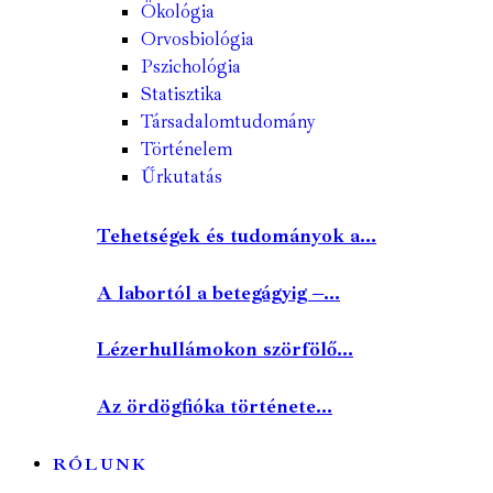
Ökológia
Orvosbiológia
Pszichológia
Statisztika
Társadalomtudomány
Történelem
Űrkutatás
Tehetségek és tudományok a...
A labortól a betegágyig –...
Lézerhullámokon szörfölő...
Az ördögfióka története...
RÓLUNK