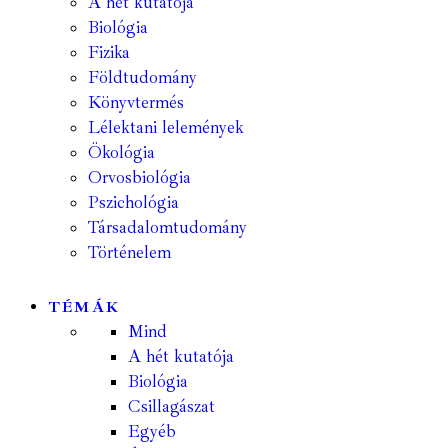
A hét kutatója
Biológia
Fizika
Földtudomány
Könyvtermés
Lélektani lelemények
Ökológia
Orvosbiológia
Pszichológia
Társadalomtudomány
Történelem
TÉMÁK
Mind
A hét kutatója
Biológia
Csillagászat
Egyéb