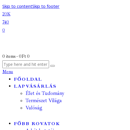
Skip to content
Skip to footer
20K
740
0
0 items
-
0Ft
0
Menu
FŐOLDAL
LAPVÁSÁRLÁS
Élet és Tudomány
Természet Világa
Valóság
FŐBB ROVATOK