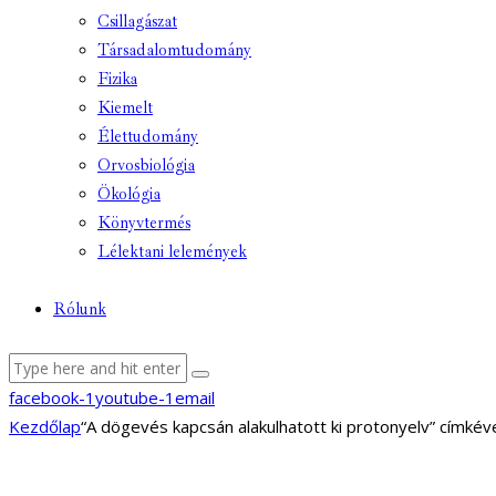
Csillagászat
Társadalomtudomány
Fizika
Kiemelt
Élettudomány
Orvosbiológia
Ökológia
Könyvtermés
Lélektani lelemények
Rólunk
facebook-1
youtube-1
email
Kezdőlap
“A dögevés kapcsán alakulhatott ki protonyelv” címké