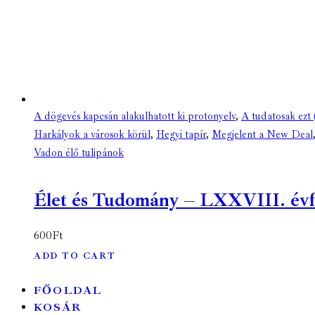
A dögevés kapcsán alakulhatott ki protonyelv
,
A tudatosak ezt 
Harkályok a városok körül
,
Hegyi tapír
,
Megjelent a New Deal
Vadon élő tulipánok
Élet és Tudomány – LXXVIII. évfoly
600
Ft
ADD TO CART
FŐOLDAL
KOSÁR