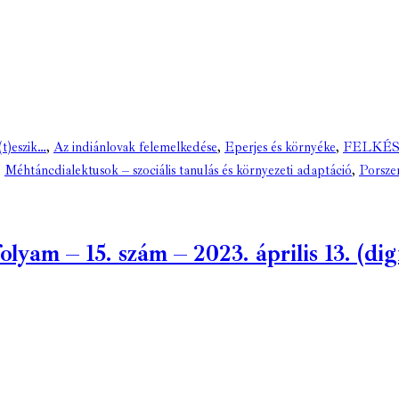
(t)eszik…
,
Az indiánlovak felemelkedése
,
Eperjes és környéke
,
FELKÉS
,
Méhtáncdialektusok – szociális tanulás és környezeti adaptáció
,
Porsze
am – 15. szám – 2023. április 13. (digi