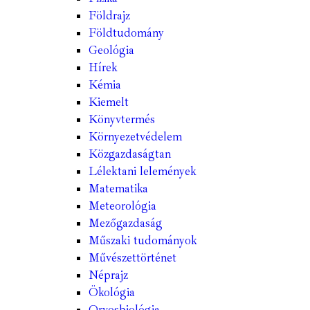
Földrajz
Földtudomány
Geológia
Hírek
Kémia
Kiemelt
Könyvtermés
Környezetvédelem
Közgazdaságtan
Lélektani lelemények
Matematika
Meteorológia
Mezőgazdaság
Műszaki tudományok
Művészettörténet
Néprajz
Ökológia
Orvosbiológia