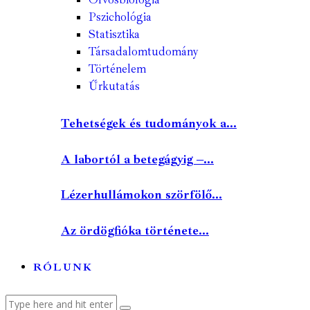
Pszichológia
Statisztika
Társadalomtudomány
Történelem
Űrkutatás
Tehetségek és tudományok a...
A labortól a betegágyig –...
Lézerhullámokon szörfölő...
Az ördögfióka története...
RÓLUNK