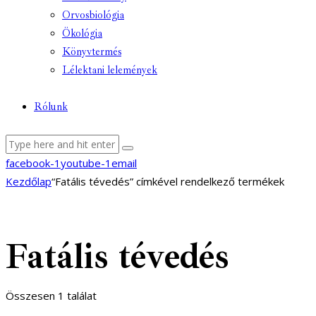
Orvosbiológia
Ökológia
Könyvtermés
Lélektani lelemények
Rólunk
facebook-1
youtube-1
email
Kezdőlap
“Fatális tévedés” címkével rendelkező termékek
Fatális tévedés
Összesen 1 találat