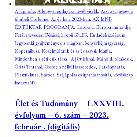
A lápi póc
,
A lengyel csillagász nevét viselik
,
Ársapka
,
avagy a
filmbéli Corleone
,
Az év hala 2023-ban
,
AZ MNB
ÉRTÉKTÁR PROGRAMJA
,
Coppola
,
Európa műholdja
,
Fatális tévedés
,
Fésűszájú repülőhüllő
,
Hulladékszolárium
,
Jegybanki gyűjtemények a világban
,
kenyérhéjmagyarság
,
Kopernikusz
,
Közelmúltunk és az év szavai
,
Maffia
,
Mindenben a réti csík társa - A járulékhal
,
Műhold
,
oltakozik
,
Óriás Tintahal
,
Oxitocin nélkül is szeretlek
,
Patkányhatás
,
Plasztikkúra
,
Savoca
,
Szájápolás és újrahasznosítás
,
vörösiszap-
katasztrófa
Élet és Tudomány – LXXVIII.
évfolyam – 6. szám – 2023.
február . (digitális)