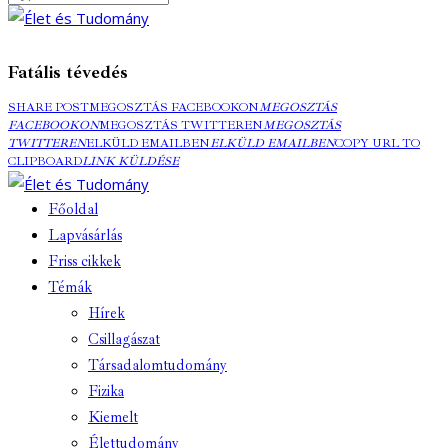
Fatális tévedés
SHARE POST
MEGOSZTÁS FACEBOOKON
MEGOSZTÁS
FACEBOOKON
MEGOSZTÁS TWITTEREN
MEGOSZTÁS
TWITTEREN
ELKÜLD EMAILBEN
ELKÜLD EMAILBEN
COPY URL TO
CLIPBOARD
LINK KÜLDÉSE
Főoldal
Lapvásárlás
Friss cikkek
Témák
Hírek
Csillagászat
Társadalomtudomány
Fizika
Kiemelt
Élettudomány