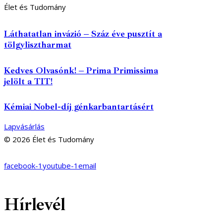
Élet és Tudomány
Láthatatlan invázió – Száz éve pusztít a
tölgylisztharmat
Kedves Olvasónk! – Prima Primissima
jelölt a TIT!
Kémiai Nobel-díj génkarbantartásért
Lapvásárlás
© 2026 Élet és Tudomány
facebook-1
youtube-1
email
Hírlevél