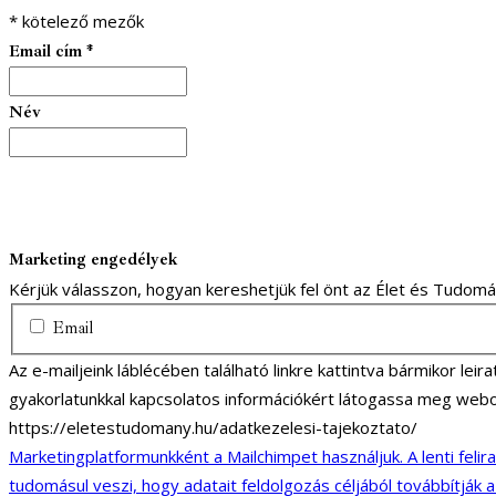
*
kötelező mezők
Email cím
*
Név
Marketing engedélyek
Kérjük válasszon, hogyan kereshetjük fel önt az Élet és Tudom
Email
Az e-mailjeink láblécében található linkre kattintva bármikor lei
gyakorlatunkkal kapcsolatos információkért látogassa meg webo
https://eletestudomany.hu/adatkezelesi-tajekoztato/
Marketingplatformunkként a Mailchimpet használjuk. A lenti felir
tudomásul veszi, hogy adatait feldolgozás céljából továbbítják 