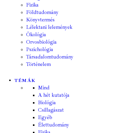
Fizika
Földtudomány
Könyvtermés
Lélektani lelemények
Ökológia
Orvosbiológia
Pszichológia
Társadalomtudomány
Történelem
TÉMÁK
Mind
A hét kutatója
Biológia
Csillagászat
Egyéb
Élettudomány
Fizika