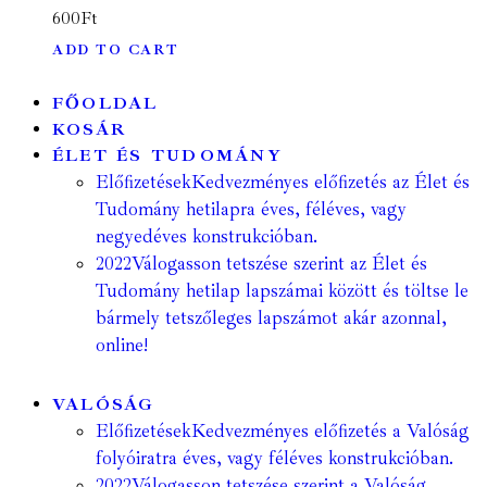
600
Ft
ADD TO CART
FŐOLDAL
KOSÁR
ÉLET ÉS TUDOMÁNY
Előfizetések
Kedvezményes előfizetés az Élet és
Tudomány hetilapra éves, féléves, vagy
negyedéves konstrukcióban.
2022
Válogasson tetszése szerint az Élet és
Tudomány hetilap lapszámai között és töltse le
bármely tetszőleges lapszámot akár azonnal,
online!
VALÓSÁG
Előfizetések
Kedvezményes előfizetés a Valóság
folyóiratra éves, vagy féléves konstrukcióban.
2022
Válogasson tetszése szerint a Valóság