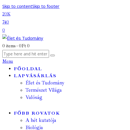
Skip to content
Skip to footer
20K
740
0
0 items
-
0Ft
0
Menu
FŐOLDAL
LAPVÁSÁRLÁS
Élet és Tudomány
Természet Világa
Valóság
FŐBB ROVATOK
A hét kutatója
Biológia