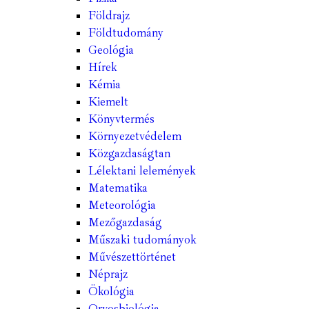
Földrajz
Földtudomány
Geológia
Hírek
Kémia
Kiemelt
Könyvtermés
Környezetvédelem
Közgazdaságtan
Lélektani lelemények
Matematika
Meteorológia
Mezőgazdaság
Műszaki tudományok
Művészettörténet
Néprajz
Ökológia
Orvosbiológia