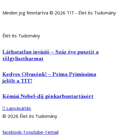
Minden jog fenntartva © 2026 TIT - Élet és Tudomány
Élet és Tudomány
Láthatatlan invázió – Száz éve pusztít a
tölgylisztharmat
Kedves Olvasónk! – Prima Primissima
jelölt a TIT!
Kémiai Nobel-díj génkarbantartásért
Lapvásárlás
© 2026 Élet és Tudomány
facebook-1
youtube-1
email