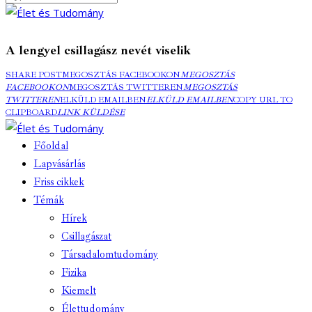
A lengyel csillagász nevét viselik
SHARE POST
MEGOSZTÁS FACEBOOKON
MEGOSZTÁS
FACEBOOKON
MEGOSZTÁS TWITTEREN
MEGOSZTÁS
TWITTEREN
ELKÜLD EMAILBEN
ELKÜLD EMAILBEN
COPY URL TO
CLIPBOARD
LINK KÜLDÉSE
Főoldal
Lapvásárlás
Friss cikkek
Témák
Hírek
Csillagászat
Társadalomtudomány
Fizika
Kiemelt
Élettudomány