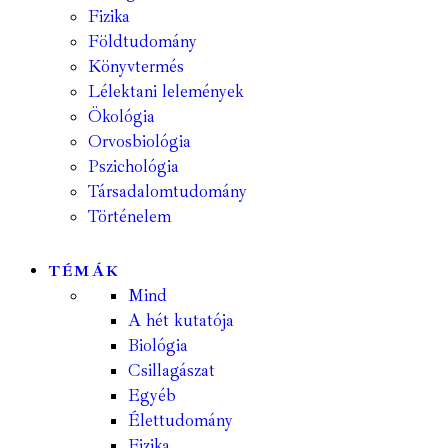
Fizika
Földtudomány
Könyvtermés
Lélektani lelemények
Ökológia
Orvosbiológia
Pszichológia
Társadalomtudomány
Történelem
TÉMÁK
Mind
A hét kutatója
Biológia
Csillagászat
Egyéb
Élettudomány
Fizika