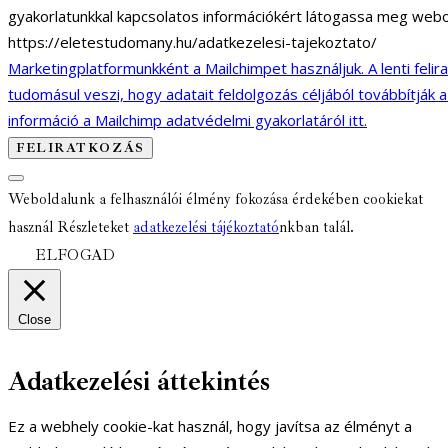
gyakorlatunkkal kapcsolatos információkért látogassa meg webo
https://eletestudomany.hu/adatkezelesi-tajekoztato/
Marketingplatformunkként a Mailchimpet használjuk. A lenti felir
tudomásul veszi, hogy adatait feldolgozás céljából továbbítják 
információ a Mailchimp adatvédelmi gyakorlatáról itt.
Weboldalunk a felhasználói élmény fokozása érdekében cookiekat
használ Részleteket
adatkezelési tájékoztató
nkban talál.
ELFOGAD
Close
Adatkezelési áttekintés
Ez a webhely cookie-kat használ, hogy javítsa az élményt a