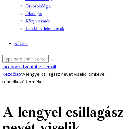
Orvosbiológia
Ökológia
Könyvtermés
Lélektani lelemények
Rólunk
facebook-1
youtube-1
email
Kezdőlap
“A lengyel csillagász nevét viselik” címkével
rendelkező termékek
A lengyel csillagász
nevét viselik