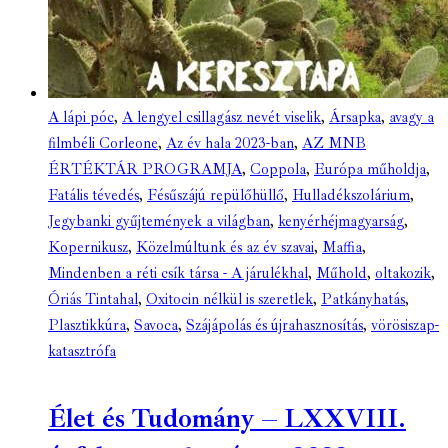
A lápi póc
,
A lengyel csillagász nevét viselik
,
Ársapka
,
avagy a
filmbéli Corleone
,
Az év hala 2023-ban
,
AZ MNB
ÉRTÉKTÁR PROGRAMJA
,
Coppola
,
Európa műholdja
,
Fatális tévedés
,
Fésűszájú repülőhüllő
,
Hulladékszolárium
,
Jegybanki gyűjtemények a világban
,
kenyérhéjmagyarság
,
Kopernikusz
,
Közelmúltunk és az év szavai
,
Maffia
,
Mindenben a réti csík társa - A járulékhal
,
Műhold
,
oltakozik
,
Óriás Tintahal
,
Oxitocin nélkül is szeretlek
,
Patkányhatás
,
Plasztikkúra
,
Savoca
,
Szájápolás és újrahasznosítás
,
vörösiszap-
katasztrófa
Élet és Tudomány – LXXVIII.