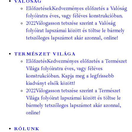
VALÓSÁG
Előfizetések
Kedvezményes előfizetés a Valóság
folyóiratra éves, vagy féléves konstrukcióban.
2022
Válogasson tetszése szerint a Valóság
folyóirat lapszámai között és töltse le bármely
tetszőleges lapszámot akár azonnal, online!
TERMÉSZET VILÁGA
Előfizetés
Kedvezményes előfizetés a Természet
Világa folyóiratra éves, vagy féléves
konstrukcióban. Kapja meg a legfrissebb
kiadványt elsők között!
2022
Válogasson tetszése szerint a Természet
Világa folyóirat lapszámai között és töltse le
bármely tetszőleges lapszámot akár azonnal,
online!
RÓLUNK