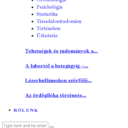
Pszichológia
Statisztika
Társadalomtudomány
Történelem
Űrkutatás
Tehetségek és tudományok a...
A labortól a betegágyig –...
Lézerhullámokon szörfölő...
Az ördögfióka története...
RÓLUNK