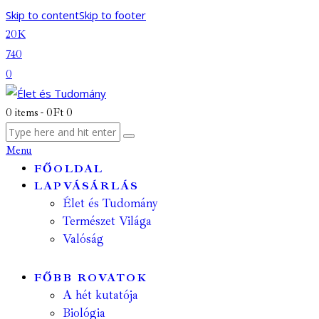
Skip to content
Skip to footer
20K
740
0
0 items
-
0Ft
0
Menu
FŐOLDAL
LAPVÁSÁRLÁS
Élet és Tudomány
Természet Világa
Valóság
FŐBB ROVATOK
A hét kutatója
Biológia