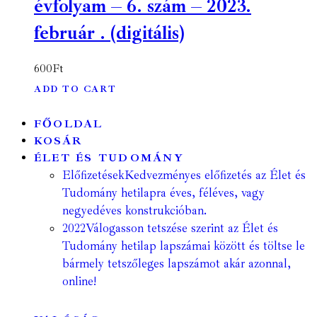
évfolyam – 6. szám – 2023.
február . (digitális)
600
Ft
ADD TO CART
FŐOLDAL
KOSÁR
ÉLET ÉS TUDOMÁNY
Előfizetések
Kedvezményes előfizetés az Élet és
Tudomány hetilapra éves, féléves, vagy
negyedéves konstrukcióban.
2022
Válogasson tetszése szerint az Élet és
Tudomány hetilap lapszámai között és töltse le
bármely tetszőleges lapszámot akár azonnal,
online!