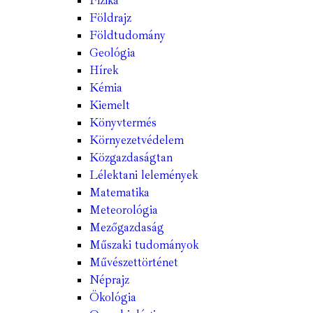
Fizika
Földrajz
Földtudomány
Geológia
Hírek
Kémia
Kiemelt
Könyvtermés
Környezetvédelem
Közgazdaságtan
Lélektani lelemények
Matematika
Meteorológia
Mezőgazdaság
Műszaki tudományok
Művészettörténet
Néprajz
Ökológia