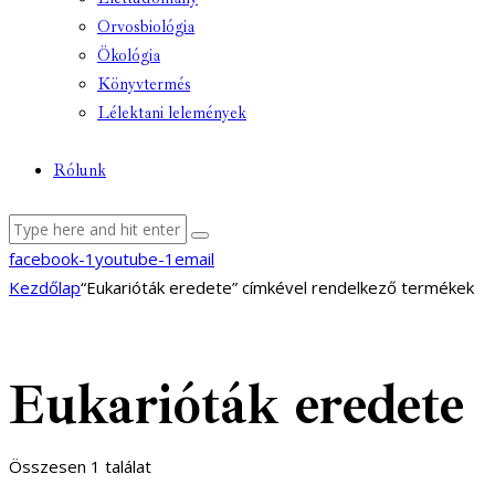
Orvosbiológia
Ökológia
Könyvtermés
Lélektani lelemények
Rólunk
facebook-1
youtube-1
email
Kezdőlap
“Eukarióták eredete” címkével rendelkező termékek
Eukarióták eredete
Összesen 1 találat