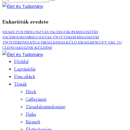
Eukarióták eredete
SHARE POST
MEGOSZTÁS FACEBOOKON
MEGOSZTÁS
FACEBOOKON
MEGOSZTÁS TWITTEREN
MEGOSZTÁS
TWITTEREN
ELKÜLD EMAILBEN
ELKÜLD EMAILBEN
COPY URL TO
CLIPBOARD
LINK KÜLDÉSE
Főoldal
Lapvásárlás
Friss cikkek
Témák
Hírek
Csillagászat
Társadalomtudomány
Fizika
Kiemelt
Élettudomány