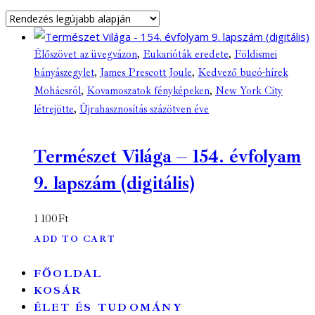
Élőszövet az üvegvázon
,
Eukarióták eredete
,
Földismei
bányászegylet
,
James Prescott Joule
,
Kedvező bucó-hírek
Mohácsról
,
Kovamoszatok fényképeken
,
New York City
létrejötte
,
Újrahasznosítás százötven éve
Természet Világa – 154. évfolyam
9. lapszám (digitális)
1 100
Ft
ADD TO CART
FŐOLDAL
KOSÁR
ÉLET ÉS TUDOMÁNY