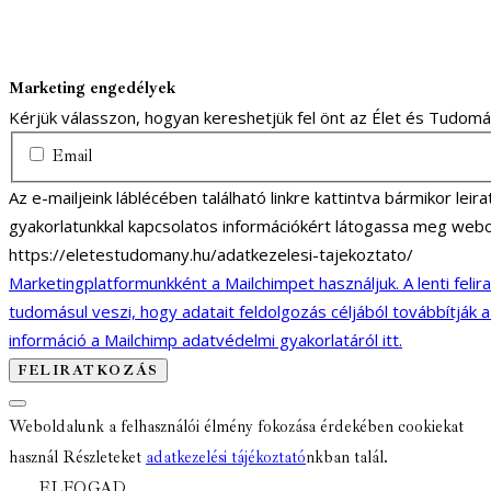
Marketing engedélyek
Kérjük válasszon, hogyan kereshetjük fel önt az Élet és Tudom
Email
Az e-mailjeink láblécében található linkre kattintva bármikor lei
gyakorlatunkkal kapcsolatos információkért látogassa meg webo
https://eletestudomany.hu/adatkezelesi-tajekoztato/
Marketingplatformunkként a Mailchimpet használjuk. A lenti felir
tudomásul veszi, hogy adatait feldolgozás céljából továbbítják 
információ a Mailchimp adatvédelmi gyakorlatáról itt.
Weboldalunk a felhasználói élmény fokozása érdekében cookiekat
használ Részleteket
adatkezelési tájékoztató
nkban talál.
ELFOGAD