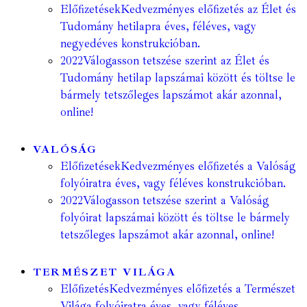
Előfizetések
Kedvezményes előfizetés az Élet és
Tudomány hetilapra éves, féléves, vagy
negyedéves konstrukcióban.
2022
Válogasson tetszése szerint az Élet és
Tudomány hetilap lapszámai között és töltse le
bármely tetszőleges lapszámot akár azonnal,
online!
VALÓSÁG
Előfizetések
Kedvezményes előfizetés a Valóság
folyóiratra éves, vagy féléves konstrukcióban.
2022
Válogasson tetszése szerint a Valóság
folyóirat lapszámai között és töltse le bármely
tetszőleges lapszámot akár azonnal, online!
TERMÉSZET VILÁGA
Előfizetés
Kedvezményes előfizetés a Természet
Világa folyóiratra éves, vagy féléves