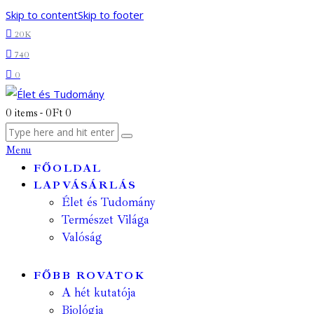
Skip to content
Skip to footer
20K
740
0
0 items
-
0Ft
0
Menu
FŐOLDAL
LAPVÁSÁRLÁS
Élet és Tudomány
Természet Világa
Valóság
FŐBB ROVATOK
A hét kutatója
Biológia