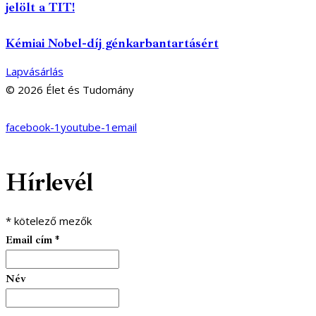
jelölt a TIT!
Kémiai Nobel-díj génkarbantartásért
Lapvásárlás
© 2026 Élet és Tudomány
facebook-1
youtube-1
email
Hírlevél
*
kötelező mezők
Email cím
*
Név