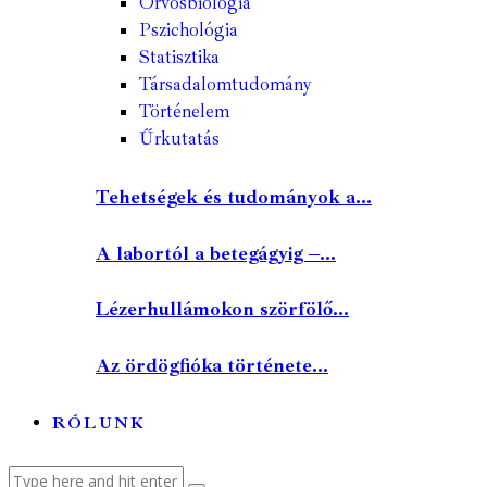
Orvosbiológia
Pszichológia
Statisztika
Társadalomtudomány
Történelem
Űrkutatás
Tehetségek és tudományok a...
A labortól a betegágyig –...
Lézerhullámokon szörfölő...
Az ördögfióka története...
RÓLUNK