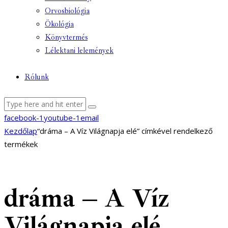
Orvosbiológia
Ökológia
Könyvtermés
Lélektani lelemények
Rólunk
facebook-1
youtube-1
email
Kezdőlap
“dráma – A Víz Világnapja elé” címkével rendelkező
termékek
dráma – A Víz
Világnapja elé