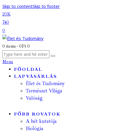
Skip to content
Skip to footer
20K
740
0
0 items
-
0Ft
0
Menu
FŐOLDAL
LAPVÁSÁRLÁS
Élet és Tudomány
Természet Világa
Valóság
FŐBB ROVATOK
A hét kutatója
Biológia