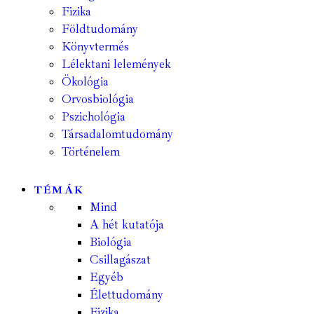
Fizika
Földtudomány
Könyvtermés
Lélektani lelemények
Ökológia
Orvosbiológia
Pszichológia
Társadalomtudomány
Történelem
TÉMÁK
Mind
A hét kutatója
Biológia
Csillagászat
Egyéb
Élettudomány
Fizika