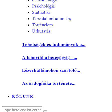
Pszichológia
Statisztika
Társadalomtudomány
Történelem
Űrkutatás
Tehetségek és tudományok a...
A labortól a betegágyig –...
Lézerhullámokon szörfölő...
Az ördögfióka története...
RÓLUNK