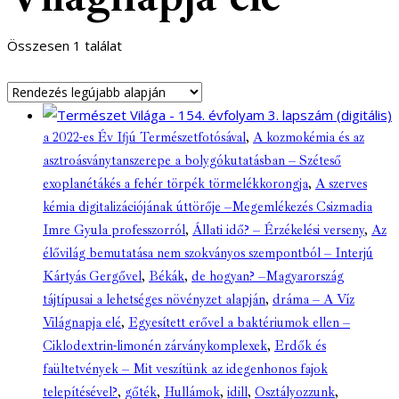
Összesen 1 találat
a 2022-es Év Ifjú Természetfotósával
,
A kozmokémia és az
asztroásványtanszerepe a bolygókutatásban – Széteső
exoplanétákés a fehér törpék törmelékkorongja
,
A szerves
kémia digitalizációjának úttörője –Megemlékezés Csizmadia
Imre Gyula professzorról
,
Állati idő? – Érzékelési verseny
,
Az
élővilág bemutatása nem szokványos szempontból – Interjú
Kártyás Gergővel
,
Békák
,
de hogyan? –Magyarország
tájtípusai a lehetséges növényzet alapján
,
dráma – A Víz
Világnapja elé
,
Egyesített erővel a baktériumok ellen –
Ciklodextrin-limonén zárványkomplexek
,
Erdők és
faültetvények – Mit veszítünk az idegenhonos fajok
telepítésével?
,
gőték
,
Hullámok
,
idill
,
Osztályozzunk
,