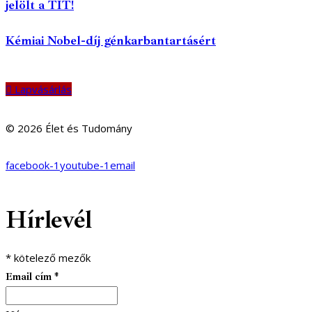
jelölt a TIT!
Kémiai Nobel-díj génkarbantartásért
Lapvásárlás
© 2026 Élet és Tudomány
facebook-1
youtube-1
email
Hírlevél
*
kötelező mezők
Email cím
*