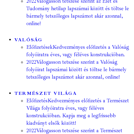
2022
Válogasson tetszése szerint az Élet és
Tudomány hetilap lapszámai között és töltse le
bármely tetszőleges lapszámot akár azonnal,
online!
VALÓSÁG
Előfizetések
Kedvezményes előfizetés a Valóság
folyóiratra éves, vagy féléves konstrukcióban.
2022
Válogasson tetszése szerint a Valóság
folyóirat lapszámai között és töltse le bármely
tetszőleges lapszámot akár azonnal, online!
TERMÉSZET VILÁGA
Előfizetés
Kedvezményes előfizetés a Természet
Világa folyóiratra éves, vagy féléves
konstrukcióban. Kapja meg a legfrissebb
kiadványt elsők között!
2022
Válogasson tetszése szerint a Természet