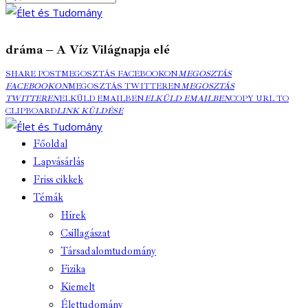
dráma – A Víz Világnapja elé
SHARE POST
MEGOSZTÁS FACEBOOKON
MEGOSZTÁS
FACEBOOKON
MEGOSZTÁS TWITTEREN
MEGOSZTÁS
TWITTEREN
ELKÜLD EMAILBEN
ELKÜLD EMAILBEN
COPY URL TO
CLIPBOARD
LINK KÜLDÉSE
Főoldal
Lapvásárlás
Friss cikkek
Témák
Hírek
Csillagászat
Társadalomtudomány
Fizika
Kiemelt
Élettudomány