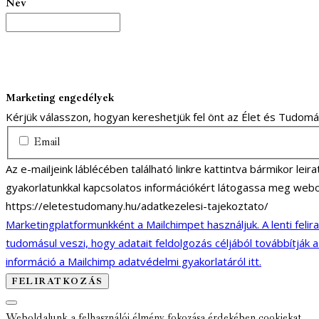
Név
Marketing engedélyek
Kérjük válasszon, hogyan kereshetjük fel önt az Élet és Tudom
Email
Az e-mailjeink láblécében található linkre kattintva bármikor lei
gyakorlatunkkal kapcsolatos információkért látogassa meg webo
https://eletestudomany.hu/adatkezelesi-tajekoztato/
Marketingplatformunkként a Mailchimpet használjuk. A lenti felir
tudomásul veszi, hogy adatait feldolgozás céljából továbbítják 
információ a Mailchimp adatvédelmi gyakorlatáról itt.
Weboldalunk a felhasználói élmény fokozása érdekében cookiekat