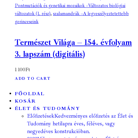
Pontmutációk és genetikai mozaikok –Változatos biológiai
változatok (1. rész)
,
szalamandrák –A legveszélyeztetettebb
gerinceseink
Természet Világa – 154. évfolyam
3. lapszám (digitális)
1 100
Ft
ADD TO CART
FŐOLDAL
KOSÁR
ÉLET ÉS TUDOMÁNY
Előfizetések
Kedvezményes előfizetés az Élet és
Tudomány hetilapra éves, féléves, vagy
negyedéves konstrukcióban.