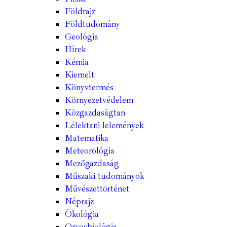
Földrajz
Földtudomány
Geológia
Hírek
Kémia
Kiemelt
Könyvtermés
Környezetvédelem
Közgazdaságtan
Lélektani lelemények
Matematika
Meteorológia
Mezőgazdaság
Műszaki tudományok
Művészettörténet
Néprajz
Ökológia
Orvosbiológia