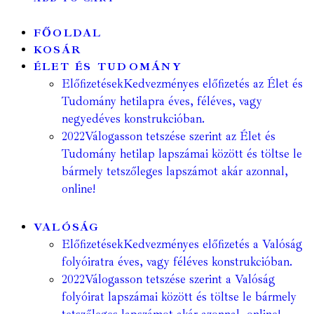
FŐOLDAL
KOSÁR
ÉLET ÉS TUDOMÁNY
Előfizetések
Kedvezményes előfizetés az Élet és
Tudomány hetilapra éves, féléves, vagy
negyedéves konstrukcióban.
2022
Válogasson tetszése szerint az Élet és
Tudomány hetilap lapszámai között és töltse le
bármely tetszőleges lapszámot akár azonnal,
online!
VALÓSÁG
Előfizetések
Kedvezményes előfizetés a Valóság
folyóiratra éves, vagy féléves konstrukcióban.
2022
Válogasson tetszése szerint a Valóság
folyóirat lapszámai között és töltse le bármely