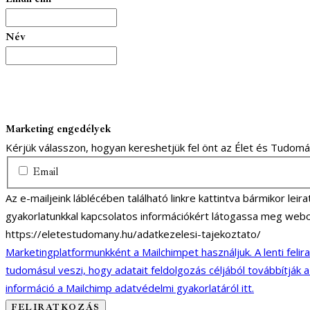
Név
Marketing engedélyek
Kérjük válasszon, hogyan kereshetjük fel önt az Élet és Tudom
Email
Az e-mailjeink láblécében található linkre kattintva bármikor lei
gyakorlatunkkal kapcsolatos információkért látogassa meg webo
https://eletestudomany.hu/adatkezelesi-tajekoztato/
Marketingplatformunkként a Mailchimpet használjuk. A lenti felir
tudomásul veszi, hogy adatait feldolgozás céljából továbbítják 
információ a Mailchimp adatvédelmi gyakorlatáról itt.