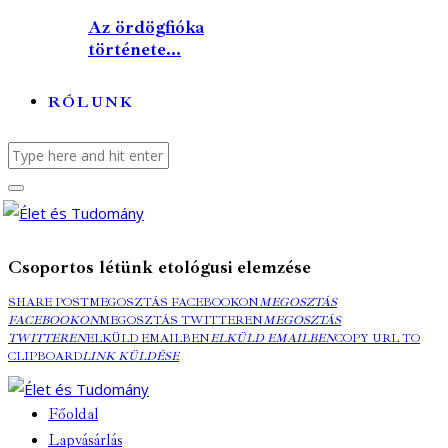
Az ördögfióka
története...
RÓLUNK
Csoportos létünk etológusi elemzése
SHARE POST
MEGOSZTÁS FACEBOOKON
MEGOSZTÁS
FACEBOOKON
MEGOSZTÁS TWITTEREN
MEGOSZTÁS
TWITTEREN
ELKÜLD EMAILBEN
ELKÜLD EMAILBEN
COPY URL TO
CLIPBOARD
LINK KÜLDÉSE
Főoldal
Lapvásárlás