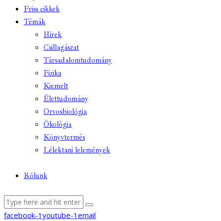
Friss cikkek
Témák
Hírek
Csillagászat
Társadalomtudomány
Fizika
Kiemelt
Élettudomány
Orvosbiológia
Ökológia
Könyvtermés
Lélektani lelemények
Rólunk
facebook-1
youtube-1
email