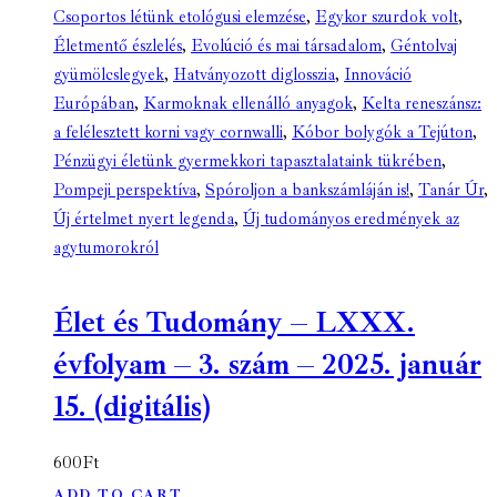
Csoportos létünk etológusi elemzése
,
Egykor szurdok volt
,
Életmentő észlelés
,
Evolúció és mai társadalom
,
Géntolvaj
gyümölcslegyek
,
Hatványozott diglosszia
,
Innováció
Európában
,
Karmoknak ellenálló anyagok
,
Kelta reneszánsz:
a felélesztett korni vagy cornwalli
,
Kóbor bolygók a Tejúton
,
Pénzügyi életünk gyermekkori tapasztalataink tükrében
,
Pompeji perspektíva
,
Spóroljon a bankszámláján is!
,
Tanár Úr
,
Új értelmet nyert legenda
,
Új tudományos eredmények az
agytumorokról
Élet és Tudomány – LXXX.
évfolyam – 3. szám – 2025. január
15. (digitális)
600
Ft
ADD TO CART