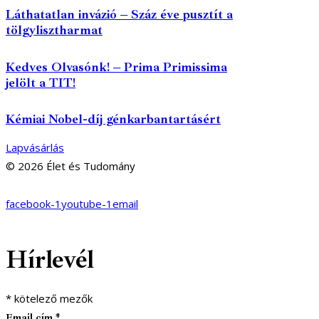
Láthatatlan invázió – Száz éve pusztít a
tölgylisztharmat
Kedves Olvasónk! – Prima Primissima
jelölt a TIT!
Kémiai Nobel-díj génkarbantartásért
Lapvásárlás
© 2026 Élet és Tudomány
facebook-1
youtube-1
email
Hírlevél
*
kötelező mezők
Email cím
*