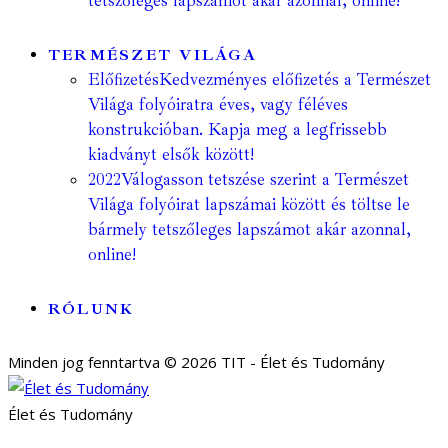
tetszőleges lapszámot akár azonnal, online!
TERMÉSZET VILÁGA
Előfizetés
Kedvezményes előfizetés a Természet
Világa folyóiratra éves, vagy féléves
konstrukcióban. Kapja meg a legfrissebb
kiadványt elsők között!
2022
Válogasson tetszése szerint a Természet
Világa folyóirat lapszámai között és töltse le
bármely tetszőleges lapszámot akár azonnal,
online!
RÓLUNK
Minden jog fenntartva © 2026 TIT - Élet és Tudomány
Élet és Tudomány