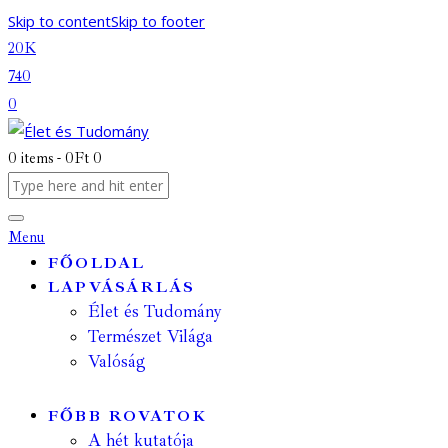
Skip to content
Skip to footer
20K
740
0
0 items
-
0Ft
0
Menu
FŐOLDAL
LAPVÁSÁRLÁS
Élet és Tudomány
Természet Világa
Valóság
FŐBB ROVATOK
A hét kutatója