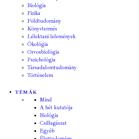
Biológia
Fizika
Földtudomány
Könyvtermés
Lélektani lelemények
Ökológia
Orvosbiológia
Pszichológia
Társadalomtudomány
Történelem
TÉMÁK
Mind
A hét kutatója
Biológia
Csillagászat
Egyéb
Élettudomány