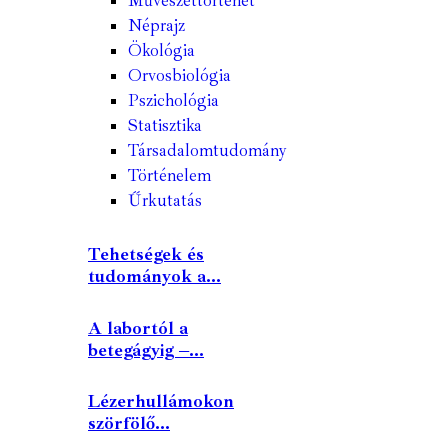
Művészettörténet
Néprajz
Ökológia
Orvosbiológia
Pszichológia
Statisztika
Társadalomtudomány
Történelem
Űrkutatás
Tehetségek és
tudományok a...
A labortól a
betegágyig –...
Lézerhullámokon
szörfölő...