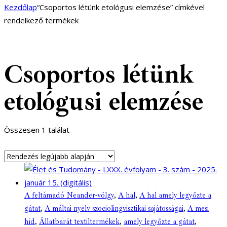
Kezdőlap
“Csoportos létünk etológusi elemzése” címkével
rendelkező termékek
Csoportos létünk
etológusi elemzése
Összesen 1 találat
A feltámadó Neander-völgy
,
A hal
,
A hal amely legyőzte a
gátat
,
A máltai nyelv szociolingvisztikai sajátosságai
,
A mesi
híd
,
Állatbarát textiltermékek
,
amely legyőzte a gátat
,