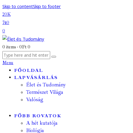
Skip to content
Skip to footer
20K
740
0
0 items
-
0Ft
0
Menu
FŐOLDAL
LAPVÁSÁRLÁS
Élet és Tudomány
Természet Világa
Valóság
FŐBB ROVATOK
A hét kutatója
Biológia