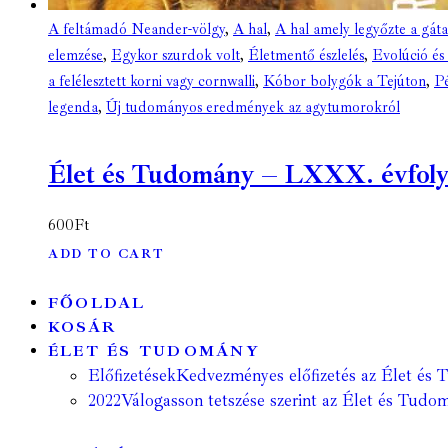
A feltámadó Neander-völgy
,
A hal
,
A hal amely legyőzte a gáta
elemzése
,
Egykor szurdok volt
,
Életmentő észlelés
,
Evolúció és
a felélesztett korni vagy cornwalli
,
Kóbor bolygók a Tejúton
,
Pé
legenda
,
Új tudományos eredmények az agytumorokról
Élet és Tudomány – LXXX. évfolyam 
600
Ft
ADD TO CART
FŐOLDAL
KOSÁR
ÉLET ÉS TUDOMÁNY
Előfizetések
Kedvezményes előfizetés az Élet és 
2022
Válogasson tetszése szerint az Élet és Tudom