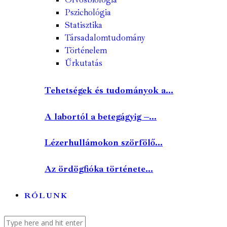
Pszichológia
Statisztika
Társadalomtudomány
Történelem
Űrkutatás
Tehetségek és tudományok a...
A labortól a betegágyig –...
Lézerhullámokon szörfölő...
Az ördögfióka története...
RÓLUNK