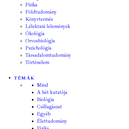
Fizika
Földtudomány
Könyvtermés
Lélektani lelemények
Ökológia
Orvosbiológia
Pszichológia
Társadalomtudomány
Történelem
TÉMÁK
Mind
A hét kutatója
Biológia
Csillagászat
Egyéb
Élettudomány
Fizika