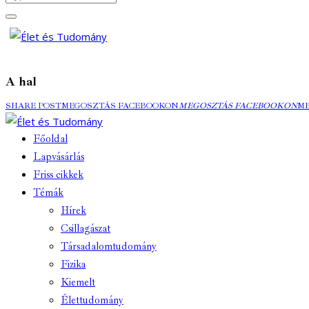
A hal
SHARE POST
MEGOSZTÁS FACEBOOKON
MEGOSZTÁS FACEBOOKON
M
Főoldal
Lapvásárlás
Friss cikkek
Témák
Hírek
Csillagászat
Társadalomtudomány
Fizika
Kiemelt
Élettudomány