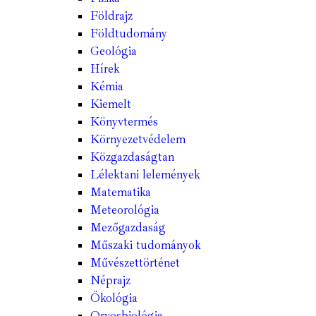
Földrajz
Földtudomány
Geológia
Hírek
Kémia
Kiemelt
Könyvtermés
Környezetvédelem
Közgazdaságtan
Lélektani lelemények
Matematika
Meteorológia
Mezőgazdaság
Műszaki tudományok
Művészettörténet
Néprajz
Ökológia
Orvosbiológia