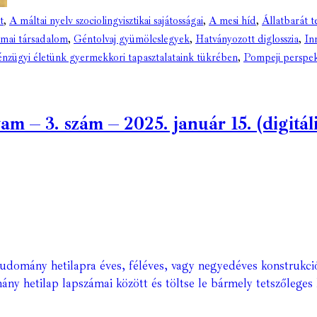
t
,
A máltai nyelv szociolingvisztikai sajátosságai
,
A mesi híd
,
Állatbarát t
 mai társadalom
,
Géntolvaj gyümölcslegyek
,
Hatványozott diglosszia
,
In
nzügyi életünk gyermekkori tapasztalataink tükrében
,
Pompeji perspek
– 3. szám – 2025. január 15. (digitáli
Tudomány hetilapra éves, féléves, vagy negyedéves konstrukci
ány hetilap lapszámai között és töltse le bármely tetszőleges 