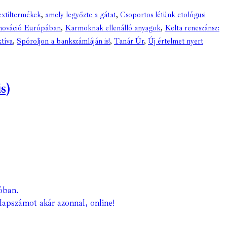
extiltermékek
,
amely legyőzte a gátat
,
Csoportos létünk etológusi
nováció Európában
,
Karmoknak ellenálló anyagok
,
Kelta reneszánsz:
tíva
,
Spóroljon a bankszámláján is!
,
Tanár Úr
,
Új értelmet nyert
s)
óban.
lapszámot akár azonnal, online!