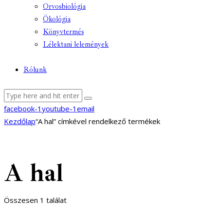
Orvosbiológia
Ökológia
Könyvtermés
Lélektani lelemények
Rólunk
facebook-1
youtube-1
email
Kezdőlap
“A hal” címkével rendelkező termékek
A hal
Összesen 1 találat