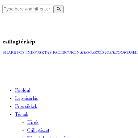
csillagtérkép
SHARE POST
MEGOSZTÁS FACEBOOKON
MEGOSZTÁS FACEBOOKON
M
Főoldal
Lapvásárlás
Friss cikkek
Témák
Hírek
Csillagászat