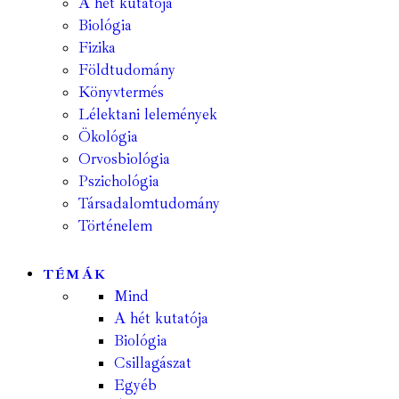
A hét kutatója
Biológia
Fizika
Földtudomány
Könyvtermés
Lélektani lelemények
Ökológia
Orvosbiológia
Pszichológia
Társadalomtudomány
Történelem
TÉMÁK
Mind
A hét kutatója
Biológia
Csillagászat
Egyéb