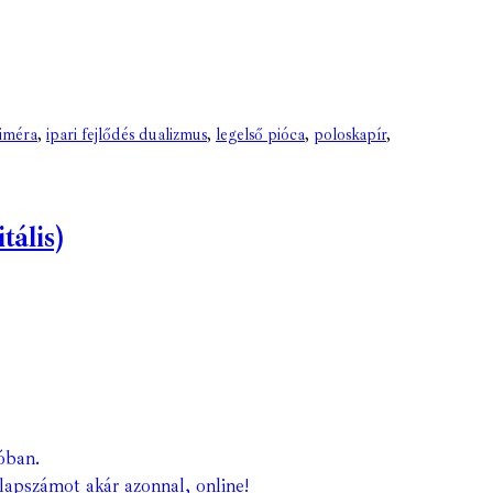
kiméra
,
ipari fejlődés dualizmus
,
legelső pióca
,
poloskapír
,
ális)
óban.
lapszámot akár azonnal, online!