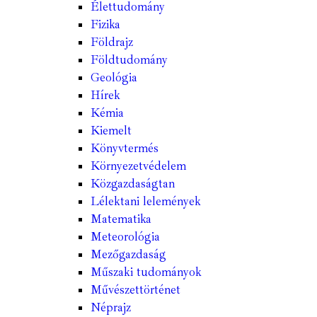
Élettudomány
Fizika
Földrajz
Földtudomány
Geológia
Hírek
Kémia
Kiemelt
Könyvtermés
Környezetvédelem
Közgazdaságtan
Lélektani lelemények
Matematika
Meteorológia
Mezőgazdaság
Műszaki tudományok
Művészettörténet
Néprajz