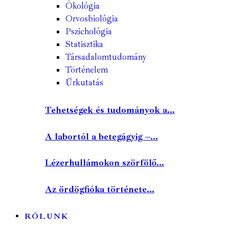
Ökológia
Orvosbiológia
Pszichológia
Statisztika
Társadalomtudomány
Történelem
Űrkutatás
Tehetségek és tudományok a...
A labortól a betegágyig –...
Lézerhullámokon szörfölő...
Az ördögfióka története...
RÓLUNK