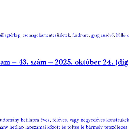
sillagtérkép
,
csomagolásmentes üzletek
,
füstkvarc
,
gyapjasszövő
,
hüllő-
 – 43. szám – 2025. október 24. (digit
Tudomány hetilapra éves, féléves, vagy negyedéves konstrukci
ány hetilap lapszámai között és töltse le bármely tetszőleges 