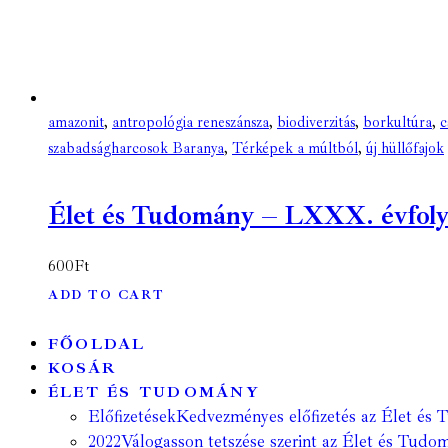
amazonit
,
antropológia reneszánsza
,
biodiverzitás
,
borkultúra
,
c
szabadságharcosok Baranya
,
Térképek a múltból
,
új hüllőfajok
Élet és Tudomány – LXXX. évfolyam
600
Ft
ADD TO CART
FŐOLDAL
KOSÁR
ÉLET ÉS TUDOMÁNY
Előfizetések
Kedvezményes előfizetés az Élet és 
2022
Válogasson tetszése szerint az Élet és Tudom