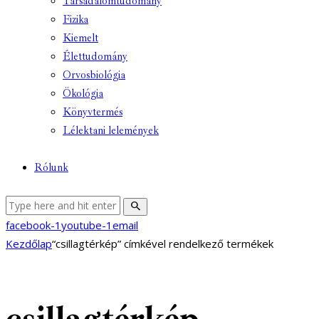
Társadalomtudomány
Fizika
Kiemelt
Élettudomány
Orvosbiológia
Ökológia
Könyvtermés
Lélektani lelemények
Rólunk
facebook-1
youtube-1
email
Kezdőlap
“csillagtérkép” címkével rendelkező termékek