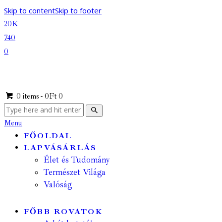
Skip to content
Skip to footer
20K
740
0
0 items
-
0Ft
0
Menu
FŐOLDAL
LAPVÁSÁRLÁS
Élet és Tudomány
Természet Világa
Valóság
FŐBB ROVATOK