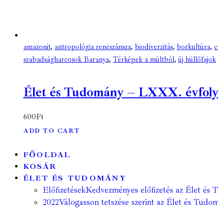
amazonit
,
antropológia reneszánsza
,
biodiverzitás
,
borkultúra
,
c
szabadságharcosok Baranya
,
Térképek a múltból
,
új hüllőfajok
Élet és Tudomány – LXXX. évfolyam
600
Ft
ADD TO CART
FŐOLDAL
KOSÁR
ÉLET ÉS TUDOMÁNY
Előfizetések
Kedvezményes előfizetés az Élet és 
2022
Válogasson tetszése szerint az Élet és Tudom