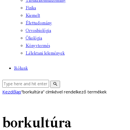
Társadalomtudomány
Fizika
Kiemelt
Élettudomány
Orvosbiológia
Ökológia
Könyvtermés
Lélektani lelemények
Rólunk
facebook-
youtube-
email
Kezdőlap
“borkultúra” címkével rendelkező termékek
1
1
borkultúra