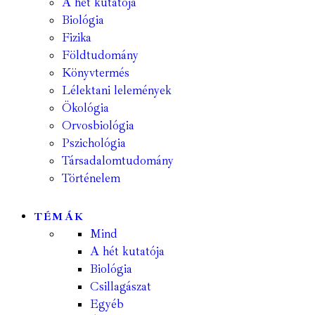
A hét kutatója
Biológia
Fizika
Földtudomány
Könyvtermés
Lélektani lelemények
Ökológia
Orvosbiológia
Pszichológia
Társadalomtudomány
Történelem
TÉMÁK
Mind
A hét kutatója
Biológia
Csillagászat
Egyéb