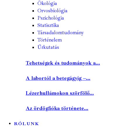
Ökológia
Orvosbiológia
Pszichológia
Statisztika
Társadalomtudomány
Történelem
Űrkutatás
Tehetségek és tudományok a...
A labortól a betegágyig –...
Lézerhullámokon szörfölő...
Az ördögfióka története...
RÓLUNK