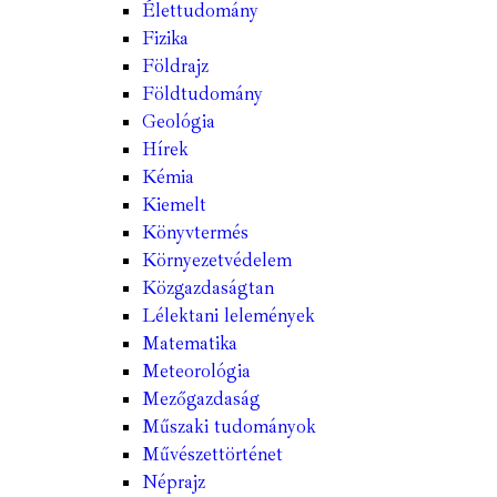
Élettudomány
Fizika
Földrajz
Földtudomány
Geológia
Hírek
Kémia
Kiemelt
Könyvtermés
Környezetvédelem
Közgazdaságtan
Lélektani lelemények
Matematika
Meteorológia
Mezőgazdaság
Műszaki tudományok
Művészettörténet
Néprajz