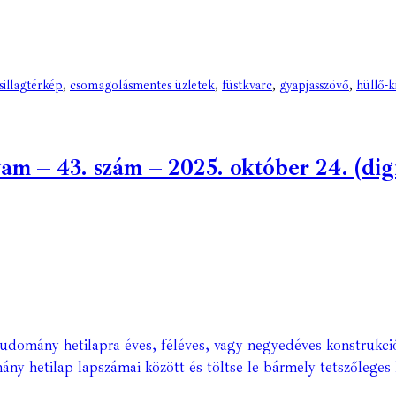
sillagtérkép
,
csomagolásmentes üzletek
,
füstkvarc
,
gyapjasszövő
,
hüllő-
 – 43. szám – 2025. október 24. (digit
Tudomány hetilapra éves, féléves, vagy negyedéves konstrukci
ány hetilap lapszámai között és töltse le bármely tetszőleges 