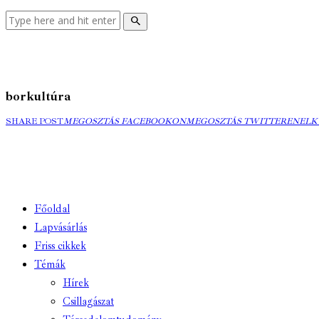
borkultúra
MEGOSZTÁS
MEGOSZTÁS
ELK
SHARE POST
MEGOSZTÁS FACEBOOKON
MEGOSZTÁS TWITTEREN
ELK
FACEBOOKON
TWITTEREN
EMA
Főoldal
Lapvásárlás
Friss cikkek
Témák
Hírek
Csillagászat