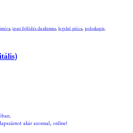
kiméra
,
ipari fejlődés dualizmus
,
legelső pióca
,
poloskapír
,
ális)
óban.
lapszámot akár azonnal, online!