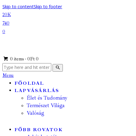
Skip to content
Skip to footer
20K
740
0
0 items
-
0Ft
0
Menu
FŐOLDAL
LAPVÁSÁRLÁS
Élet és Tudomány
Természet Világa
Valóság
FŐBB ROVATOK