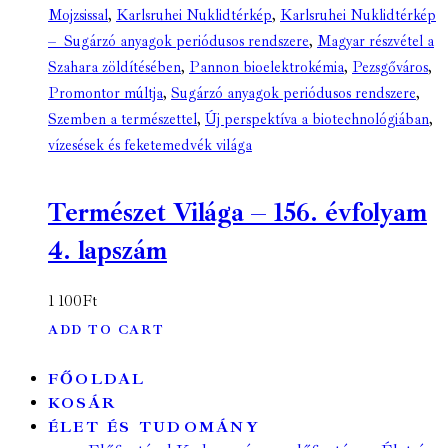
Mojzsissal
,
Karlsruhei Nuklidtérkép
,
Karlsruhei Nuklidtérkép
– Sugárzó anyagok periódusos rendszere
,
Magyar részvétel a
Szahara zöldítésében
,
Pannon bioelektrokémia
,
Pezsgőváros
,
Promontor múltja
,
Sugárzó anyagok periódusos rendszere
,
Szemben a természettel
,
Új perspektíva a biotechnológiában
,
vízesések és feketemedvék világa
Természet Világa – 156. évfolyam
4. lapszám
1 100
Ft
ADD TO CART
FŐOLDAL
KOSÁR
ÉLET ÉS TUDOMÁNY