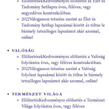
Előfizetések
Kedvezményes előfizetés az Élet és
Tudomány hetilapra éves, féléves, vagy
negyedéves konstrukcióban.
2022
Válogasson tetszése szerint az Élet és
Tudomány hetilap lapszámai között és töltse le
bármely tetszőleges lapszámot akár azonnal,
online!
VALÓSÁG
Előfizetések
Kedvezményes előfizetés a Valóság
folyóiratra éves, vagy féléves konstrukcióban.
2022
Válogasson tetszése szerint a Valóság
folyóirat lapszámai között és töltse le bármely
tetszőleges lapszámot akár azonnal, online!
TERMÉSZET VILÁGA
Előfizetés
Kedvezményes előfizetés a Természet
Világa folyóiratra éves, vagy féléves