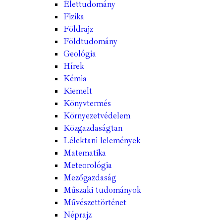
Élettudomány
Fizika
Földrajz
Földtudomány
Geológia
Hírek
Kémia
Kiemelt
Könyvtermés
Környezetvédelem
Közgazdaságtan
Lélektani lelemények
Matematika
Meteorológia
Mezőgazdaság
Műszaki tudományok
Művészettörténet
Néprajz