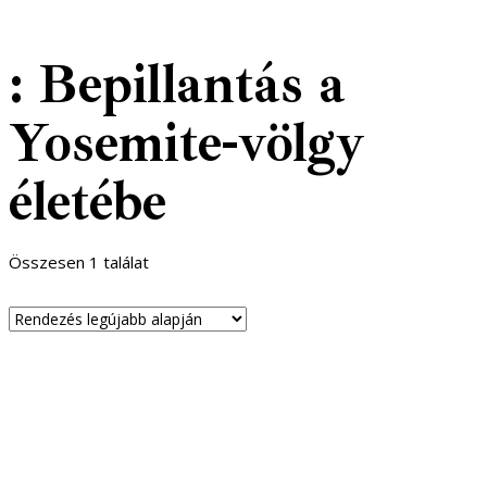
: Bepillantás a
Yosemite-völgy
életébe
Összesen 1 találat