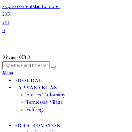
Skip to content
Skip to footer
20K
740
0
0 items
-
0Ft
0
Menu
FŐOLDAL
LAPVÁSÁRLÁS
Élet és Tudomány
Természet Világa
Valóság
FŐBB ROVATOK