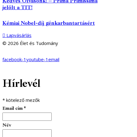
Kedves Olvasónk! – Prima Primissima
jelölt a TIT!
Kémiai Nobel-díj génkarbantartásért
Lapvásárlás
© 2026 Élet és Tudomány
facebook-1
youtube-1
email
Hírlevél
*
kötelező mezők
Email cím
*
Név