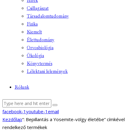
Hírek
Csillagászat
Társadalomtudomány
Fizika
Kiemelt
Élettudomány
Orvosbiológia
Ökológia
Könyvtermés
Lélektani lelemények
Rólunk
facebook-1
youtube-1
email
Kezdőlap
“: Bepillantás a Yosemite-völgy életébe” címkével
rendelkező termékek