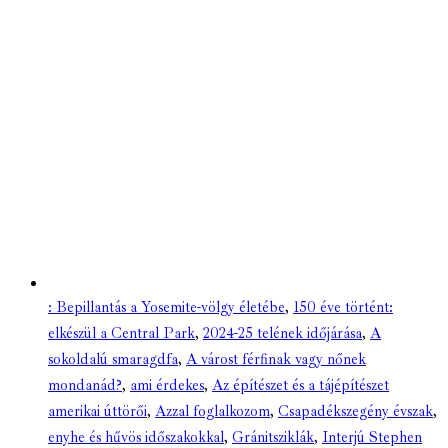
: Bepillantás a Yosemite-völgy életébe
,
150 éve történt:
elkészül a Central Park
,
2024-25 telének időjárása
,
A
sokoldalú smaragdfa
,
A várost férfinak vagy nőnek
mondanád?
,
ami érdekes
,
Az építészet és a tájépítészet
amerikai úttörői
,
Azzal foglalkozom
,
Csapadékszegény évszak
,
enyhe és hűvös időszakokkal
,
Gránitsziklák
,
Interjú Stephen