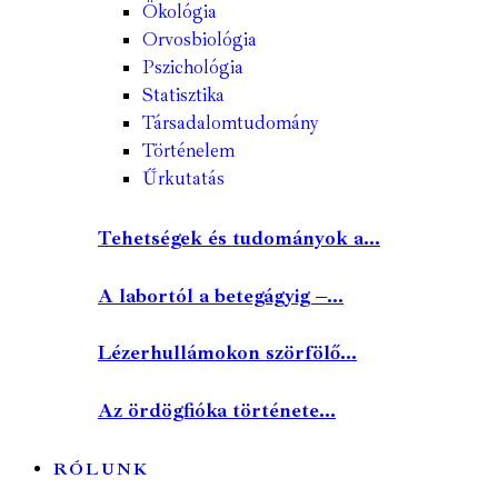
Ökológia
Orvosbiológia
Pszichológia
Statisztika
Társadalomtudomány
Történelem
Űrkutatás
Tehetségek és tudományok a...
A labortól a betegágyig –...
Lézerhullámokon szörfölő...
Az ördögfióka története...
RÓLUNK