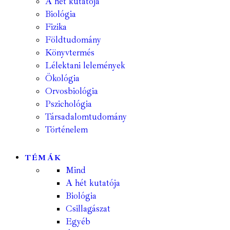
A hét kutatója
Biológia
Fizika
Földtudomány
Könyvtermés
Lélektani lelemények
Ökológia
Orvosbiológia
Pszichológia
Társadalomtudomány
Történelem
TÉMÁK
Mind
A hét kutatója
Biológia
Csillagászat
Egyéb