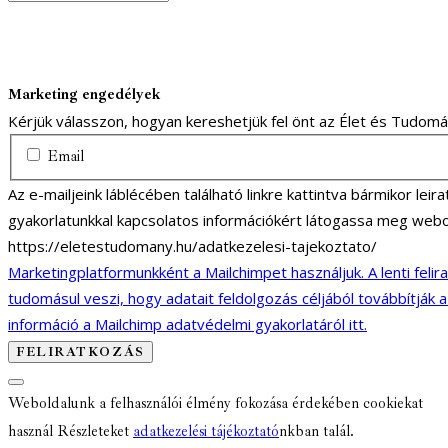
Marketing engedélyek
Kérjük válasszon, hogyan kereshetjük fel önt az Élet és Tudom
Email
Az e-mailjeink láblécében található linkre kattintva bármikor lei
gyakorlatunkkal kapcsolatos információkért látogassa meg webo
https://eletestudomany.hu/adatkezelesi-tajekoztato/
Marketingplatformunkként a Mailchimpet használjuk. A lenti felir
tudomásul veszi, hogy adatait feldolgozás céljából továbbítják 
információ a Mailchimp adatvédelmi gyakorlatáról itt.
Weboldalunk a felhasználói élmény fokozása érdekében cookiekat
használ Részleteket
adatkezelési tájékoztató
nkban talál.